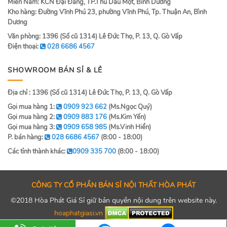
Miền Nam: KCN Đại Đăng, TP.Thủ Dầu Một, Bình Dương
Kho hàng: Đường Vĩnh Phú 23, phường Vĩnh Phú, Tp. Thuận An, Bình
Dương
Văn phòng: 1396 (Số cũ 1314) Lê Đức Thọ, P. 13, Q. Gò Vấp
Điện thoại:
028 6686 4567
SHOWROOM BÁN SỈ & LẺ
Địa chỉ : 1396 (Số cũ 1314) Lê Đức Thọ, P. 13, Q. Gò Vấp
Gọi mua hàng 1:
0909 923 662
(Ms.Ngọc Quý)
Gọi mua hàng 2:
0909 883 176
(Ms.Kim Yến)
Gọi mua hàng 3:
0909 658 985
(Ms.Vinh Hiển)
P. bán hàng:
028 6686 4567
(8:00 - 18:00)
Các tỉnh thành khác:
0909 335 700
(8:00 - 18:00)
CÔNG TY CỔ PHẦN BÁN SỈ NỘI THẤT HÒA PHÁT
©2018 Hòa Phát Giá Sỉ giữ bản quyền nội dung trên website này.
hoaphatgiasi.vn