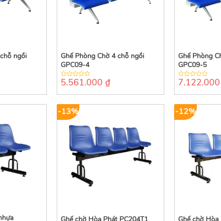
chỗ ngồi
Ghế Phòng Chờ 4 chỗ ngồi
Ghế Phòng Ch
GPC09-4
GPC09-5
5.561.000
₫
7.122.00
0
0
out
out
of
of
5
5
-13%
-12%
nhựa
Ghế chờ Hòa Phát PC204T1
Ghế chờ Hòa