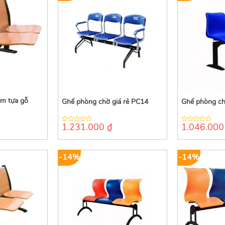
m tựa gỗ
Ghế phòng chờ giá rẻ PC14
Ghế phòng ch
1.231.000
₫
1.046.00
0
0
out
out
of
of
5
5
-14%
-14%