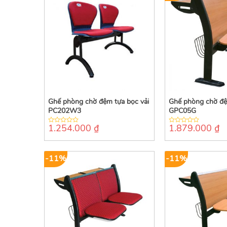
Ghế phòng chờ đệm tựa bọc vải
Ghế phòng chờ đệ
PC202W3
GPC05G
1.254.000
₫
1.879.000
₫
0
0
out
out
of
of
5
5
-11%
-11%