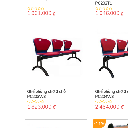
PC202T1
1.901.000
₫
1.046.000
₫
0
0
out
out
of
of
5
5
Ghế phòng chờ 3 chỗ
Ghế phòng chờ 3 
PC203W3
PC204W3
1.823.000
₫
2.454.000
₫
0
0
out
out
of
of
5
5
-11%