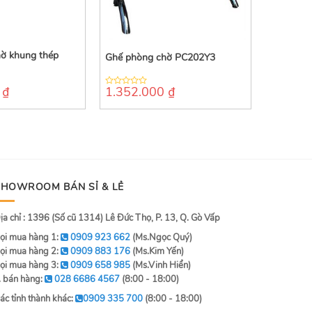
ờ khung thép
Ghế phòng chờ PC202Y3
0
₫
1.352.000
₫
0
out
of
5
SHOWROOM BÁN SỈ & LẺ
ịa chỉ : 1396 (Số cũ 1314) Lê Đức Thọ, P. 13, Q. Gò Vấp
ọi mua hàng 1:
0909 923 662
(Ms.Ngọc Quý)
ọi mua hàng 2:
0909 883 176
(Ms.Kim Yến)
ọi mua hàng 3:
0909 658 985
(Ms.Vinh Hiển)
. bán hàng:
028 6686 4567
(8:00 - 18:00)
ác tỉnh thành khác:
0909 335 700
(8:00 - 18:00)