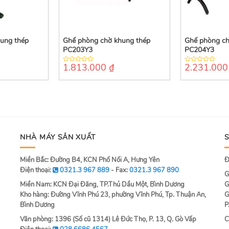
ung thép
Ghế phòng chờ khung thép
Ghế phòng ch
PC203Y3
PC204Y3
1.813.000
₫
2.231.00
0
0
out
out
of
of
5
5
NHÀ MÁY SẢN XUẤT
Miền Bắc: Đường B4, KCN Phố Nối A, Hưng Yên
Đ
Điện thoại:
0321.3 967 889
- Fax:
0321.3 967 890
G
Miền Nam: KCN Đại Đăng, TP.Thủ Dầu Một, Bình Dương
G
Kho hàng: Đường Vĩnh Phú 23, phường Vĩnh Phú, Tp. Thuận An,
G
Bình Dương
P
Văn phòng: 1396 (Số cũ 1314) Lê Đức Thọ, P. 13, Q. Gò Vấp
C