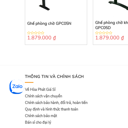
Ghế phòng chờ kh
Ghế phòng chờ GPC05N
GPC05D
1.879.000
₫
1.879.000
₫
0
0
out
out
of
of
5
5
THÔNG TIN VÀ CHÍNH SÁCH
Về Hòa Phát Giá Sỉ
Chính sách vận chuyển
Chính sách bảo hành, đổi trả, hoàn tiền
Quy định và hình thức thanh toán
Chính sách bảo mật
Bán sỉ cho đại lý