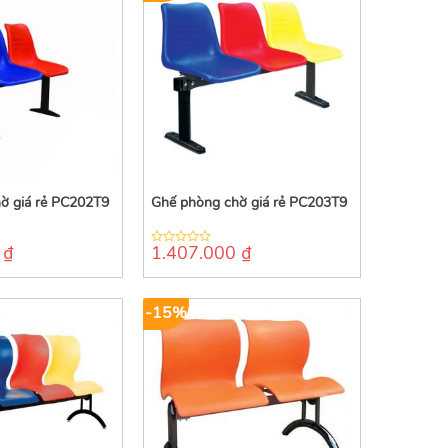
ờ giá rẻ PC202T9
Ghế phòng chờ giá rẻ PC203T9
0
₫
1.407.000
₫
0
out
of
5
-15%