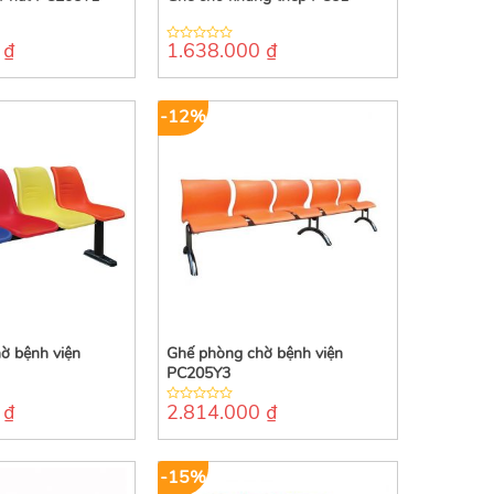
0
₫
1.638.000
₫
0
out
of
5
-12%
ờ bệnh viện
Ghế phòng chờ bệnh viện
PC205Y3
0
₫
2.814.000
₫
0
out
of
5
-15%