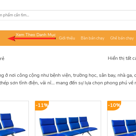
Xem Theo Danh Mục
Giới thiệu
Bàn bán chạy
Ghế bán chạy
Hiển thị tất 
rẻ
 ở nơi công cộng như bệnh viện, trường học, sân bay, nhà ga, 
x, thép sơn tĩnh điện, vải nỉ… mang đến sự lựa chọn phong phú về
-11%
-10%