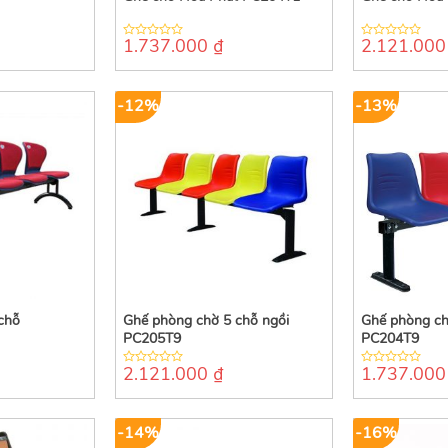
1.737.000
₫
2.121.00
0
0
out
out
of
of
5
5
-12%
-13%
chỗ
Ghế phòng chờ 5 chỗ ngồi
Ghế phòng ch
PC205T9
PC204T9
2.121.000
₫
1.737.00
0
0
out
out
of
of
5
5
-14%
-16%