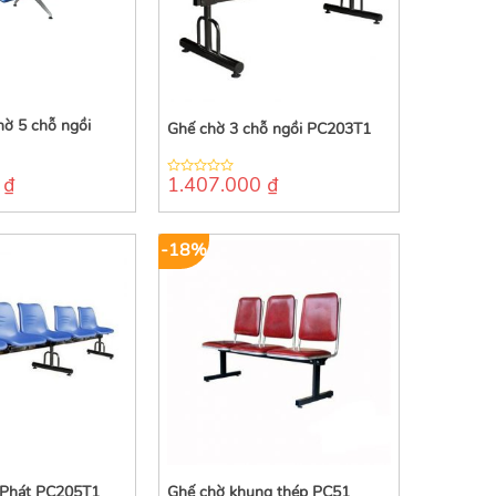
ờ 5 chỗ ngồi
Ghế chờ 3 chỗ ngồi PC203T1
0
₫
1.407.000
₫
0
out
of
5
-18%
 Phát PC205T1
Ghế chờ khung thép PC51