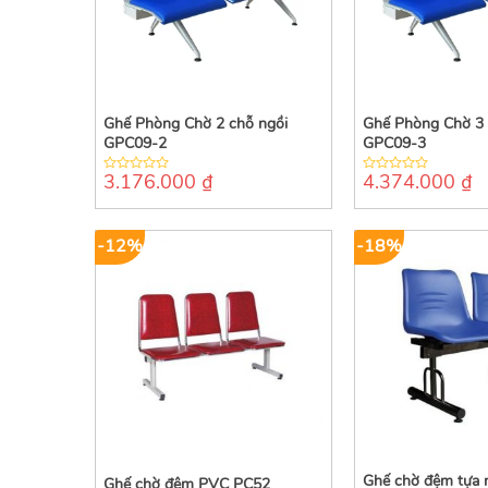
Ghế Phòng Chờ 2 chỗ ngồi
Ghế Phòng Chờ 3 
GPC09-2
GPC09-3
3.176.000
₫
4.374.000
₫
0
0
out
out
of
of
5
5
-12%
-18%
Ghế chờ đệm tựa 
Ghế chờ đệm PVC PC52