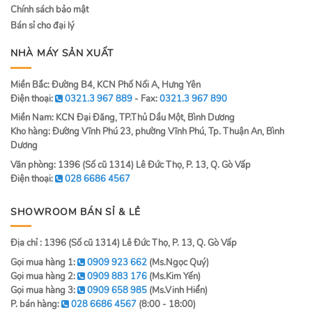
Chính sách bảo mật
Bán sỉ cho đại lý
NHÀ MÁY SẢN XUẤT
Miền Bắc: Đường B4, KCN Phố Nối A, Hưng Yên
Điện thoại:
0321.3 967 889
- Fax:
0321.3 967 890
Miền Nam: KCN Đại Đăng, TP.Thủ Dầu Một, Bình Dương
Kho hàng: Đường Vĩnh Phú 23, phường Vĩnh Phú, Tp. Thuận An, Bình
Dương
Văn phòng: 1396 (Số cũ 1314) Lê Đức Thọ, P. 13, Q. Gò Vấp
Điện thoại:
028 6686 4567
SHOWROOM BÁN SỈ & LẺ
Địa chỉ : 1396 (Số cũ 1314) Lê Đức Thọ, P. 13, Q. Gò Vấp
Gọi mua hàng 1:
0909 923 662
(Ms.Ngọc Quý)
Gọi mua hàng 2:
0909 883 176
(Ms.Kim Yến)
Gọi mua hàng 3:
0909 658 985
(Ms.Vinh Hiển)
P. bán hàng:
028 6686 4567
(8:00 - 18:00)