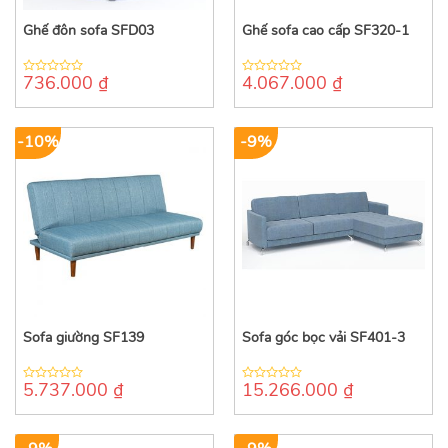
Ghế đôn sofa SFD03
Ghế sofa cao cấp SF320-1
736.000
₫
4.067.000
₫
0
0
out
out
of
of
5
5
-10%
-9%
Sofa giường SF139
Sofa góc bọc vải SF401-3
5.737.000
₫
15.266.000
₫
0
0
out
out
of
of
5
5