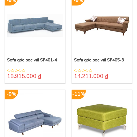
-9%
-9%
Sofa góc bọc vải SF401-4
Sofa góc bọc vải SF405-3
18.915.000
₫
14.211.000
₫
0
0
out
out
of
of
5
5
-9%
-11%