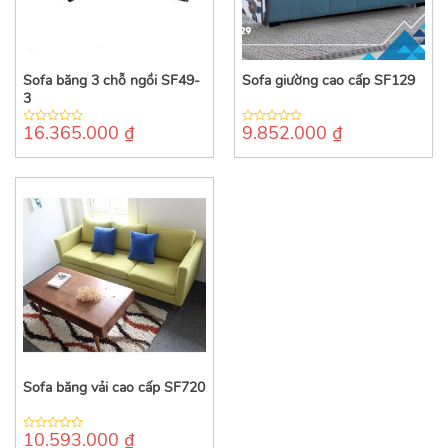
Sofa băng 3 chỗ ngồi SF49-
Sofa giường cao cấp SF129
3
16.365.000
₫
9.852.000
₫
0
0
out
out
of
of
5
5
Sofa băng vải cao cấp SF720
10.593.000
₫
0