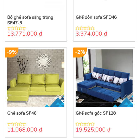
Bộ ghế sofa sang trọng
Ghế đôn sofa SFD46
SF47-3
13.771.000
₫
3.374.000
₫
0
0
out
out
of
of
5
5
-9%
-2%
Ghế sofa SF46
Ghế sofa góc SF128
11.068.000
₫
19.525.000
₫
0
0
out
out
of
of