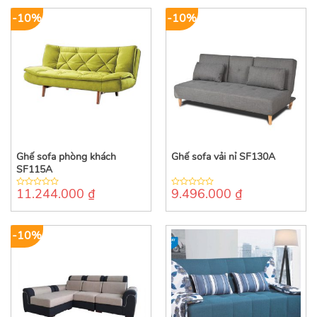
5
5
-10%
-10%
Ghế sofa phòng khách
Ghế sofa vải nỉ SF130A
SF115A
11.244.000
₫
9.496.000
₫
0
0
out
out
of
of
5
5
-10%