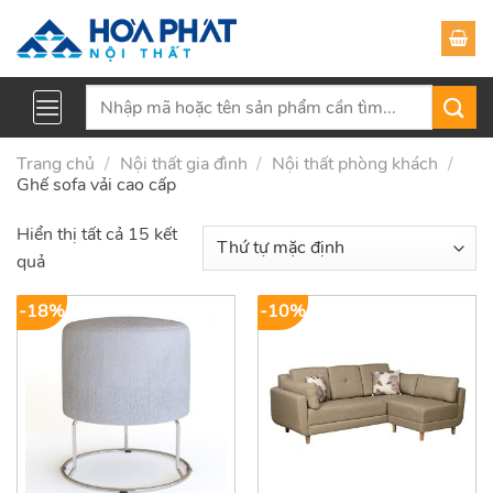
Skip
to
content
Tìm
kiếm:
Trang chủ
/
Nội thất gia đình
/
Nội thất phòng khách
/
Ghế sofa vải cao cấp
Hiển thị tất cả 15 kết
quả
-18%
-10%