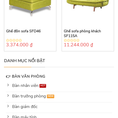
Ghế đôn sofa SFD46
Ghế sofa phòng khách
SF115A
3.374.000
₫
11.244.000
₫
0
0
out
out
of
of
5
5
DANH MỤC NỔI BẬT
👉 BÀN VĂN PHÒNG
Bàn nhân viên
Bàn trưởng phòng
Bàn giám đốc
Bàn máy tính