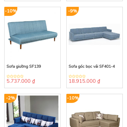
of
of
5
5
-10%
-9%
Sofa giường SF139
Sofa góc bọc vải SF401-4
5.737.000
₫
18.915.000
₫
0
0
out
out
of
of
5
5
-2%
-10%