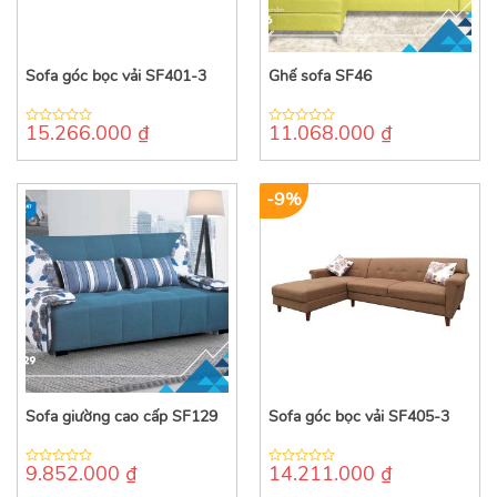
Sofa góc bọc vải SF401-3
Ghế sofa SF46
15.266.000
₫
11.068.000
₫
0
0
out
out
of
of
5
5
-9%
Sofa giường cao cấp SF129
Sofa góc bọc vải SF405-3
9.852.000
₫
14.211.000
₫
0
0
out
out