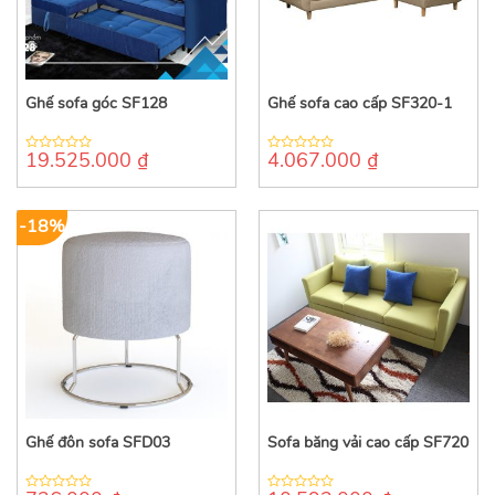
Ghế sofa góc SF128
Ghế sofa cao cấp SF320-1
19.525.000
₫
4.067.000
₫
0
0
out
out
of
of
5
5
-18%
Ghế đôn sofa SFD03
Sofa băng vải cao cấp SF720