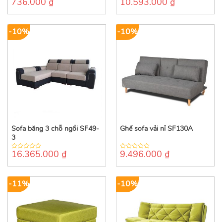
736.000
₫
10.593.000
₫
0
0
out
out
of
of
5
5
-10%
-10%
Sofa băng 3 chỗ ngồi SF49-
Ghế sofa vải nỉ SF130A
3
16.365.000
₫
9.496.000
₫
0
0
out
out
of
of
5
5
-11%
-10%