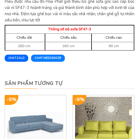
Hiểu được nhu cầu đó Hòa Phát giới thiệu bộ ghế sofa góc cao cấp bọc
vải nỉ SF47-3 hoành tráng và giá thành bình dân phù hợp với kinh tế của
mọi nhà. Đệm tựa ghế bọc vải nỉ màu sắc nhã nhặn, chân ghế gỗ tự nhiên
siêu bền, chịu lực tốt
Thông số bộ sofa SF47-3
Chiều dài
Chiều sâu
Chiều cao
260 cm
165 cm
90 cm
CHAT ZALO
CHAT MESSENGER
SẢN PHẨM TƯƠNG TỰ
-9%
-9%