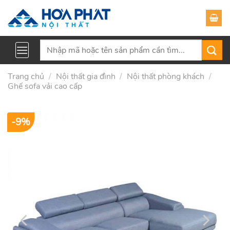
Skip
to
content
Tìm
kiếm:
Trang chủ
/
Nội thất gia đình
/
Nội thất phòng khách
/
Ghế sofa vải cao cấp
-9%