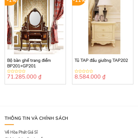
-1%
-11%
Bộ bàn ghế trang điểm
Tủ TAP đầu giường TAP202
BP201+GP201
71.285.000
₫
8.584.000
₫
0
0
out
out
of
of
5
5
THÔNG TIN VÀ CHÍNH SÁCH
Về Hòa Phát Giá Sỉ