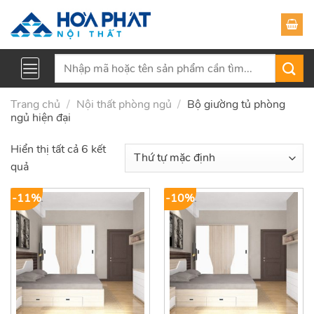
Skip
to
content
Tìm
kiếm:
Trang chủ
/
Nội thất phòng ngủ
/
Bộ giường tủ phòng
ngủ hiện đại
Hiển thị tất cả 6 kết
quả
-11%
-10%