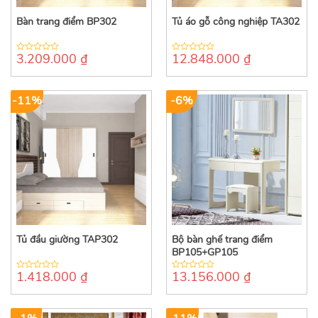
Bàn trang điểm BP302
Tủ áo gỗ công nghiệp TA302
3.209.000
₫
12.848.000
₫
0
0
out
out
of
of
5
5
-11%
-6%
Tủ đầu giường TAP302
Bộ bàn ghế trang điểm
BP105+GP105
1.418.000
₫
13.156.000
₫
0
0
out
out
of
of
5
5