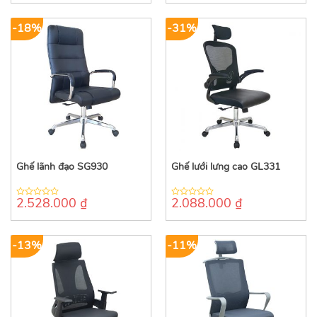
of
of
5
5
-18%
-31%
Ghế lãnh đạo SG930
Ghế lưới lưng cao GL331
2.528.000
₫
2.088.000
₫
0
0
out
out
of
of
5
5
-13%
-11%