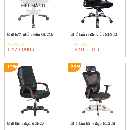
HẾT HÀNG
Ghế lưới nhân viên GL219
Ghế lưới nhân viên GL220
1.473.000
₫
1.440.000
₫
0
0
out
out
of
of
5
5
-13%
-23%
Ghế lãnh đạo SG927
Ghế lưới lãnh đạo GL328