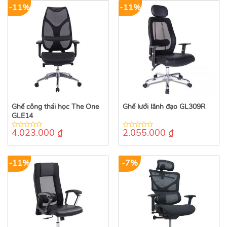
-11%
-11%
Ghế công thái học The One
Ghế lưới lãnh đạo GL309R
GLE14
4.023.000
₫
2.055.000
₫
0
0
out
out
of
of
5
5
-11%
-7%