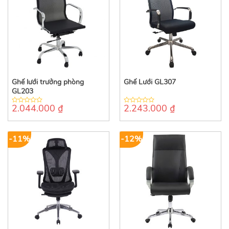
Ghế lưới trưởng phòng
Ghế Lưới GL307
GL203
2.044.000
₫
2.243.000
₫
0
0
out
out
of
of
5
5
-11%
-12%