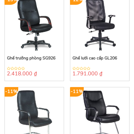
Ghế trưởng phòng SG926
Ghế lưới cao cấp GL206
2.418.000
₫
1.791.000
₫
0
0
out
out
of
of
5
5
-11%
-11%