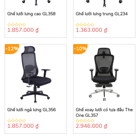
Ghế lưới lưng cao GL358
Ghế lưới lưng trung GL234
1.857.000
₫
1.363.000
₫
0
0
out
out
of
of
5
5
-12%
-10%
Ghế lưới ngả lưng GL356
Ghế xoay lưới có tựa đầu The
One GL357
1.857.000
₫
2.946.000
₫
0
0
out
out
of
of
5
5