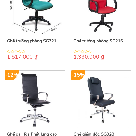
Ghế trưởng phòng SG721
Ghế trưởng phòng SG216
1.517.000
₫
1.330.000
₫
0
0
out
out
of
of
5
5
-12%
-15%
Ghế da Hòa Phát lưng cao
Ghế giám đốc SG928