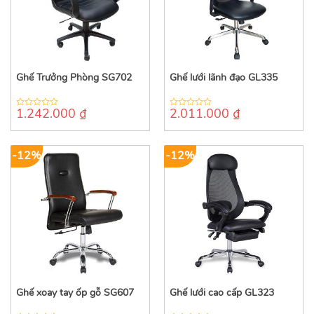
Ghế Trưởng Phòng SG702
Ghế lưới lãnh đạo GL335
1.242.000
₫
2.011.000
₫
0
0
out
out
of
of
5
5
-12%
-12%
Ghế xoay tay ốp gỗ SG607
Ghế lưới cao cấp GL323