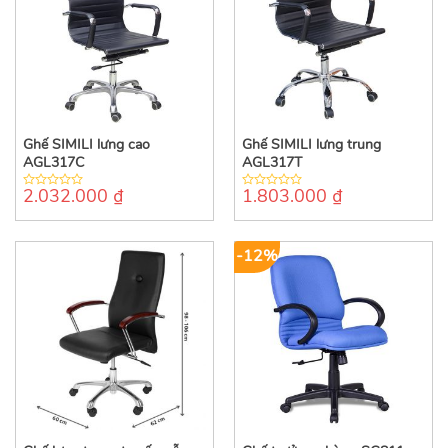
Ghế SIMILI lưng cao
Ghế SIMILI lưng trung
AGL317C
AGL317T
2.032.000
₫
1.803.000
₫
0
0
out
out
of
of
5
5
-12%