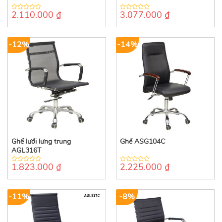
2.110.000
₫
3.077.000
₫
0
0
out
out
of
of
5
5
-12%
-14%
Ghế lưới lưng trung
Ghế ASG104C
AGL316T
1.823.000
₫
2.225.000
₫
0
0
out
out
of
of
5
5
-11%
-8%