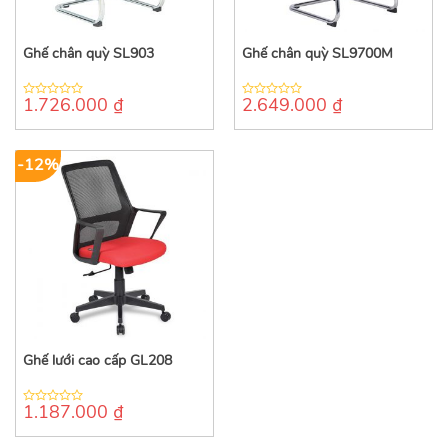
Ghế chân quỳ SL903
Ghế chân quỳ SL9700M
1.726.000
₫
2.649.000
₫
0
0
out
out
of
of
5
5
-12%
Ghế lưới cao cấp GL208
1.187.000
₫
0
out
of