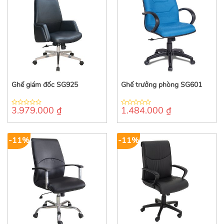
Ghế giám đốc SG925
Ghế trưởng phòng SG601
3.979.000
₫
1.484.000
₫
0
0
out
out
of
of
5
5
-11%
-11%