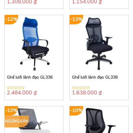
1.308.000
₫
1.154.000
₫
0
0
out
out
of
of
5
5
-12%
-13%
Ghế lưới lãnh đạo GL336
Ghế lưới lãnh đạo GL338
2.484.000
₫
1.638.000
₫
0
0
out
out
of
of
5
5
-13%
-10%
NGỪNG BÁN