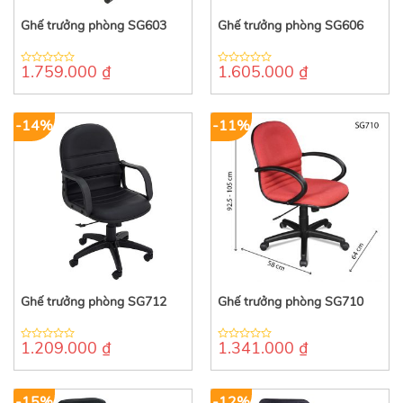
Ghế trưởng phòng SG603
Ghế trưởng phòng SG606
1.759.000
₫
1.605.000
₫
0
0
out
out
of
of
5
5
-14%
-11%
Ghế trưởng phòng SG712
Ghế trưởng phòng SG710
1.209.000
₫
1.341.000
₫
0
0
out
out
of
of
5
5
-15%
-12%