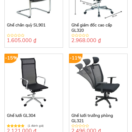
Ghế chân quỳ SL901
Ghế giám đốc cao cấp
GL320
1.605.000
₫
2.968.000
₫
0
0
out
out
of
of
5
5
-15%
-11%
Ghế lưới GL304
Ghế lưới trưởng phòng
GL321
(1 đánh giá)
2.121.000
₫
2.496.000
₫
5.00
out of
0