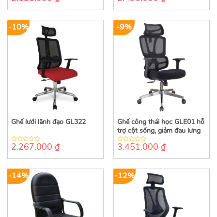
5
out
of
5
-10%
-9%
Ghế lưới lãnh đạo GL322
Ghế công thái học GLE01 hỗ
trợ cột sống, giảm đau lưng
2.267.000
₫
3.451.000
₫
0
0
out
out
of
of
5
5
-14%
-12%