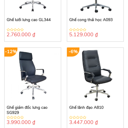
Ghế lưới lưng cao GL344
Ghế cong thái học A093
2.760.000
₫
5.129.000
₫
0
0
out
out
of
of
5
5
-12%
-6%
Ghế giám đốc lưng cao
Ghế lãnh đạo A810
SG929
3.990.000
₫
3.447.000
₫
0
0
out
out