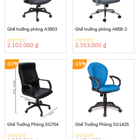
Ghế trưởng phòng A3903
Ghế trưởng phòng A858-2
2.102.000
₫
2.313.000
₫
0
0
out
out
of
of
5
5
-10%
-15%
Ghế Trưởng Phòng SG704
Ghế Trưởng Phòng SG1425