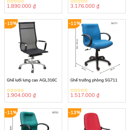
1.890.000
₫
3.176.000
₫
0
0
out
out
of
of
5
5
-15%
-11%
Ghế lưới lưng cao AGL316C
Ghế trưởng phòng SG711
1.904.000
₫
1.517.000
₫
0
0
out
out
of
of
5
5
-11%
-13%