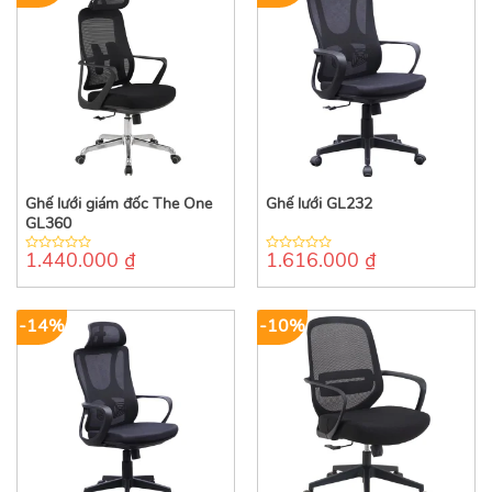
Ghế lưới giám đốc The One
Ghế lưới GL232
GL360
1.440.000
₫
1.616.000
₫
0
0
out
out
of
of
5
5
-14%
-10%