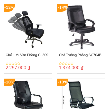
-12%
-14%
Ghế Lưới Văn Phòng GL309
Ghế Trưởng Phòng SG704B
2.297.000
₫
1.374.000
₫
0
0
out
out
of
of
5
5
-10%
-10%