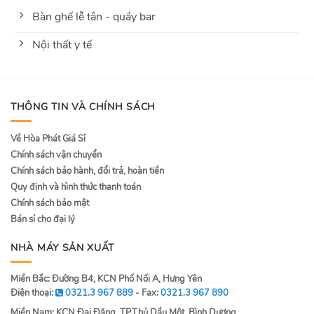
Bàn ghế lễ tân - quầy bar
Nội thất y tế
THÔNG TIN VÀ CHÍNH SÁCH
Về Hòa Phát Giá Sỉ
Chính sách vận chuyển
Chính sách bảo hành, đổi trả, hoàn tiền
Quy định và hình thức thanh toán
Chính sách bảo mật
Bán sỉ cho đại lý
NHÀ MÁY SẢN XUẤT
Miền Bắc: Đường B4, KCN Phố Nối A, Hưng Yên
Điện thoại:
0321.3 967 889
- Fax:
0321.3 967 890
Miền Nam: KCN Đại Đăng, TP.Thủ Dầu Một, Bình Dương