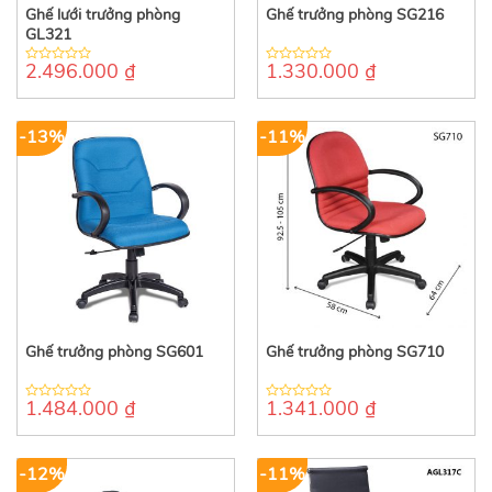
Ghế lưới trưởng phòng
Ghế trưởng phòng SG216
GL321
2.496.000
₫
1.330.000
₫
0
0
out
out
of
of
5
5
-13%
-11%
Ghế trưởng phòng SG601
Ghế trưởng phòng SG710
1.484.000
₫
1.341.000
₫
0
0
out
out
of
of
5
5
-12%
-11%