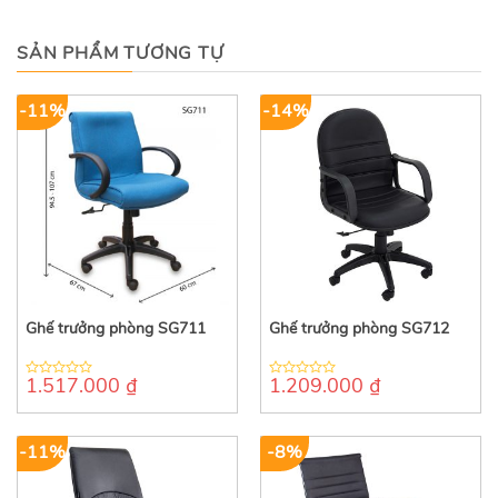
SẢN PHẨM TƯƠNG TỰ
-11%
-14%
Ghế trưởng phòng SG711
Ghế trưởng phòng SG712
1.517.000
₫
1.209.000
₫
0
0
out
out
of
of
5
5
-11%
-8%