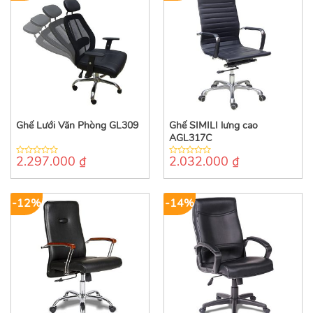
Ghế Lưới Văn Phòng GL309
Ghế SIMILI lưng cao
AGL317C
2.297.000
₫
2.032.000
₫
0
0
out
out
of
of
5
5
-12%
-14%