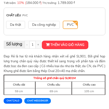
10% (
₫
)
₫
Tiết kiệm:
184.000
Thị trường:
1.789.000
CHẤT LIỆU
:
PVC
Da thật
Da công nghiệp
PVC
Ghế chân quỳ SL901 số lượng
THÊM VÀO GIỎ HÀNG
Đẹp Rẻ là hai từ mà khách hàng nhận xét về ghế SL901. Bởi ghế họp
lưng trung chân quỳ này được thiết kế sang trọng với phần tựa và đệm
được bọc da đen cao cấp ( Có nhiều loại da như da thật, da CN, da PVC )
Khung ghế được làm bằng thép Oval 20×40 mạ chắc chắn.
Thông số ghế chân quỳ SL901M
Chiều dài
Chiều sâu
Chiều cao
59 cm
69 cm
105 cm
CHAT ZALO
CHAT MESSENGER