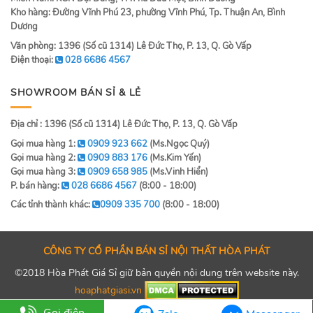
Kho hàng: Đường Vĩnh Phú 23, phường Vĩnh Phú, Tp. Thuận An, Bình
Dương
Văn phòng: 1396 (Số cũ 1314) Lê Đức Thọ, P. 13, Q. Gò Vấp
Điện thoại:
028 6686 4567
SHOWROOM BÁN SỈ & LẺ
Địa chỉ : 1396 (Số cũ 1314) Lê Đức Thọ, P. 13, Q. Gò Vấp
Gọi mua hàng 1:
0909 923 662
(Ms.Ngọc Quý)
Gọi mua hàng 2:
0909 883 176
(Ms.Kim Yến)
Gọi mua hàng 3:
0909 658 985
(Ms.Vinh Hiển)
P. bán hàng:
028 6686 4567
(8:00 - 18:00)
Các tỉnh thành khác:
0909 335 700
(8:00 - 18:00)
CÔNG TY CỔ PHẦN BÁN SỈ NỘI THẤT HÒA PHÁT
©2018 Hòa Phát Giá Sỉ giữ bản quyền nội dung trên website này.
hoaphatgiasi.vn