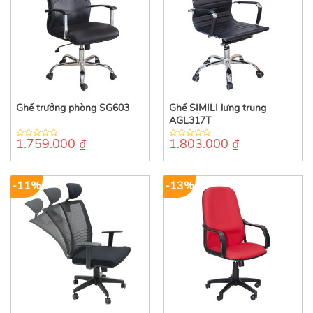
Ghế trưởng phòng SG603
Ghế SIMILI lưng trung
AGL317T
1.759.000
₫
1.803.000
₫
0
0
out
out
of
of
5
5
-11%
-13%