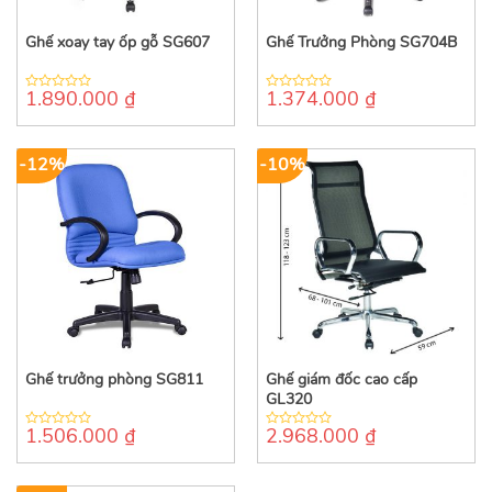
Ghế xoay tay ốp gỗ SG607
Ghế Trưởng Phòng SG704B
1.890.000
₫
1.374.000
₫
0
0
out
out
of
of
5
5
-12%
-10%
Ghế trưởng phòng SG811
Ghế giám đốc cao cấp
GL320
1.506.000
₫
2.968.000
₫
0
0
out
out
of
of
5
5