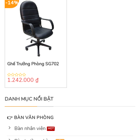
-14%
Ghế Trưởng Phòng SG702
1.242.000
₫
0
out
of
5
DANH MỤC NỔI BẬT
👉 BÀN VĂN PHÒNG
Bàn nhân viên