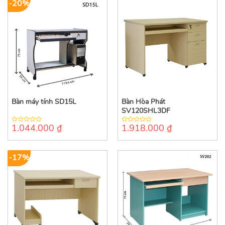
-20%
Bàn máy tính SD15L
Bàn Hòa Phát
SV120SHL3DF
1.044.000
₫
1.918.000
₫
0
0
out
out
of
of
5
5
-17%