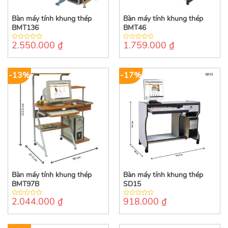
Bàn máy tính khung thép
Bàn máy tính khung thép
BMT136
BMT46
2.550.000
₫
1.759.000
₫
0
0
out
out
of
of
5
5
-13%
-17%
Bàn máy tính khung thép
Bàn máy tính khung thép
BMT97B
SD15
2.044.000
₫
918.000
₫
0
0
out
out
of
of
5
5