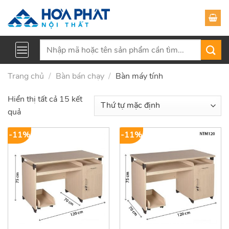
Skip
to
content
Tìm
kiếm:
Trang chủ
/
Bàn bán chạy
/
Bàn máy tính
Hiển thị tất cả 15 kết
quả
-11%
-11%