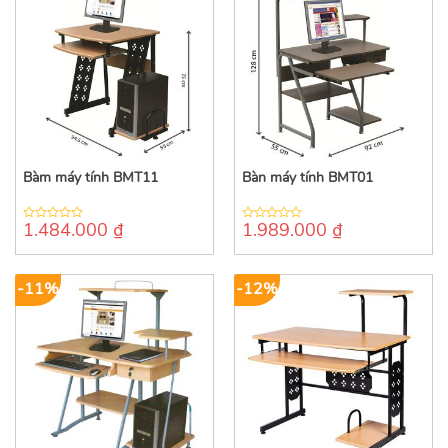
Bàm máy tính BMT11
Bàn máy tính BMT01
1.484.000
₫
1.989.000
₫
0
0
out
out
of
of
5
5
-11%
-12%