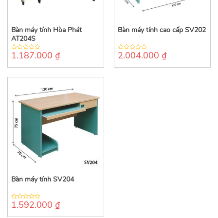
Bàn máy tính Hòa Phát
Bàn máy tính cao cấp SV202
AT204S
1.187.000
₫
2.004.000
₫
0
0
out
out
of
of
5
5
Bàn máy tính SV204
1.592.000
₫
0
out
of