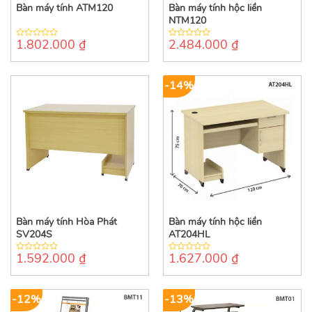
Bàn máy tính ATM120
Bàn máy tính hộc liền
NTM120
1.802.000
₫
2.484.000
₫
0
0
out
out
of
of
5
5
-14%
Bàn máy tính Hòa Phát
Bàn máy tính hộc liền
SV204S
AT204HL
1.592.000
₫
1.627.000
₫
0
0
out
out
of
of
5
5
-12%
-13%