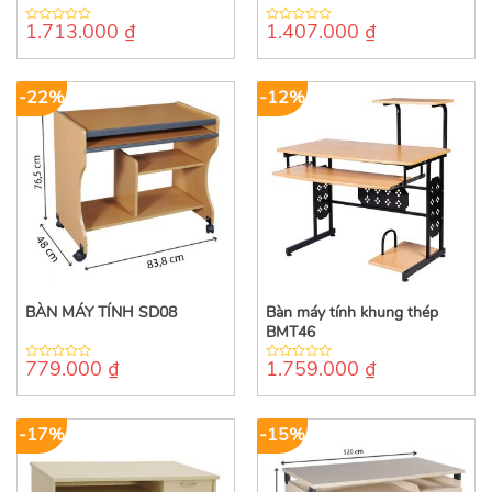
1.713.000
₫
1.407.000
₫
0
0
out
out
of
of
5
5
-22%
-12%
BÀN MÁY TÍNH SD08
Bàn máy tính khung thép
BMT46
779.000
₫
1.759.000
₫
0
0
out
out
of
of
5
5
-17%
-15%