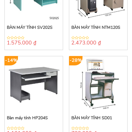
BÀN MÁY TÍNH SV202S
BÀN MÁY TÍNH NTM120S
1.575.000
₫
2.473.000
₫
0
0
out
out
of
of
5
5
-14%
-28%
Bàn máy tính HP204S
BÀN MÁY TÍNH SD01