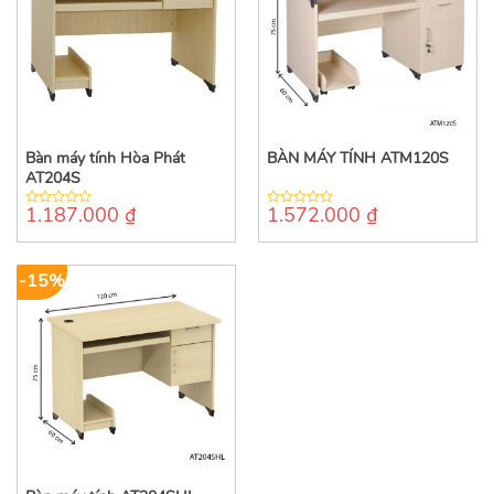
Bàn máy tính Hòa Phát
BÀN MÁY TÍNH ATM120S
AT204S
1.187.000
₫
1.572.000
₫
0
0
out
out
of
of
5
5
-15%