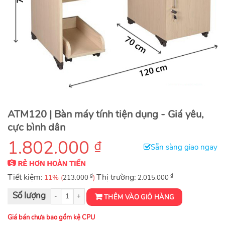
ATM120 | Bàn máy tính tiện dụng - Giá yêu,
cực bình dân
1.802.000
₫
Sẵn sàng giao ngay
Tiết kiệm:
₫
Thị trường:
₫
11% (
)
213.000
2.015.000
Bàn máy tính ATM120 số lượng
THÊM VÀO GIỎ HÀNG
Giá bán chưa bao gồm kệ CPU