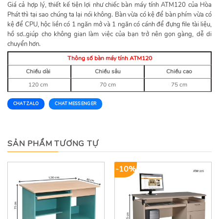
Giá cả hợp lý, thiết kế tiện lợi như chiếc bàn máy tính ATM120 của Hòa
Phát thì tại sao chúng ta lại nói không. Bàn vừa có kệ để bàn phím vừa có
kệ để CPU, hộc liền có 1 ngăn mở và 1 ngăn có cánh để đựng file tài liệu,
hồ sơ..giúp cho không gian làm việc của bạn trở nên gọn gàng, dễ di
chuyển hơn.
Thông số bàn máy tính ATM120
Chiều dài
Chiều sâu
Chiều cao
120 cm
70 cm
75 cm
CHAT ZALO
CHAT MESSENGER
SẢN PHẨM TƯƠNG TỰ
-10%