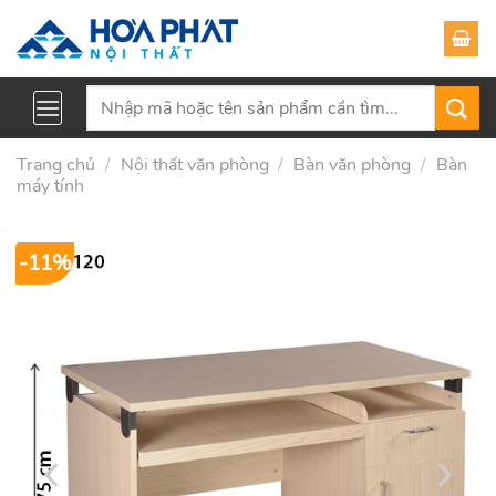
Skip
to
content
Tìm
kiếm:
Trang chủ
/
Nội thất văn phòng
/
Bàn văn phòng
/
Bàn
máy tính
-11%