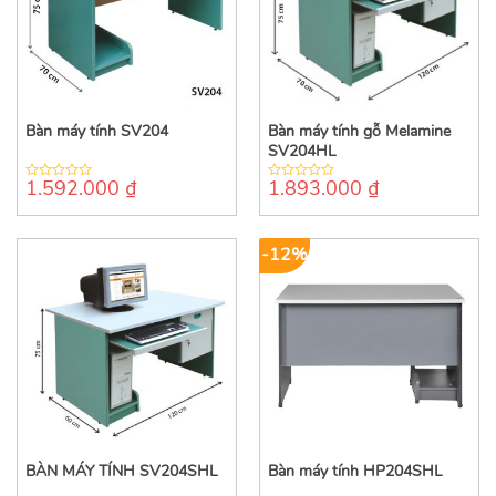
Bàn máy tính SV204
Bàn máy tính gỗ Melamine
SV204HL
1.592.000
₫
1.893.000
₫
0
0
out
out
of
of
5
5
-12%
BÀN MÁY TÍNH SV204SHL
Bàn máy tính HP204SHL