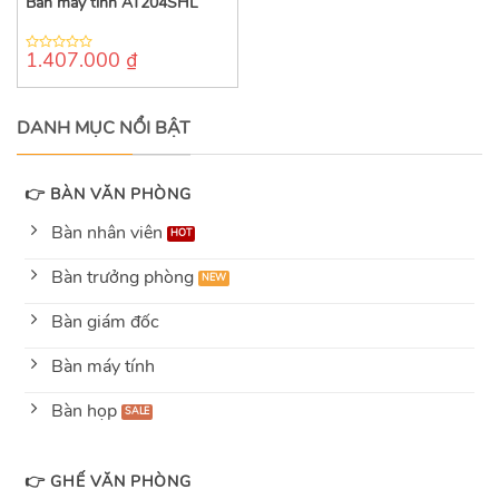
Bàn máy tính AT204SHL
1.407.000
₫
0
out
of
5
DANH MỤC NỔI BẬT
👉 BÀN VĂN PHÒNG
Bàn nhân viên
Bàn trưởng phòng
Bàn giám đốc
Bàn máy tính
Bàn họp
👉 GHẾ VĂN PHÒNG