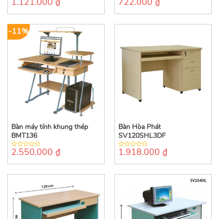
1.121.000
₫
722.000
₫
0
0
out
out
of
of
5
5
-11%
Bàn máy tính khung thép
Bàn Hòa Phát
BMT136
SV120SHL3DF
2.550.000
₫
1.918.000
₫
0
0
out
out
of
of
5
5