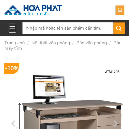
Skip
to
content
Tìm
kiếm:
Trang chủ
/
Nội thất văn phòng
/
Bàn văn phòng
/
Bàn
máy tính
-10%