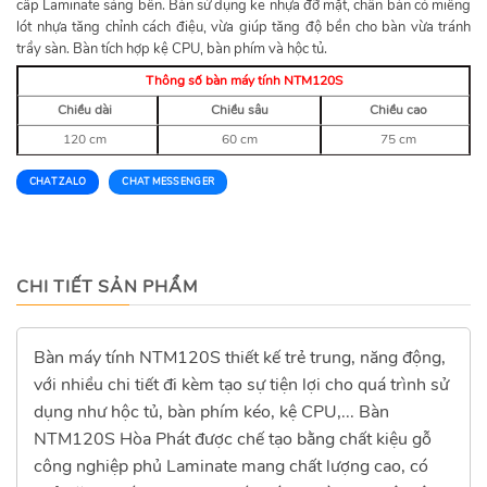
cấp Laminate sáng bền. Bàn sử dụng ke nhựa đỡ mặt, chân bàn có miếng
lót nhựa tăng chỉnh cách điệu, vừa giúp tăng độ bền cho bàn vừa tránh
trầy sàn. Bàn tích hợp kệ CPU, bàn phím và hộc tủ.
Thông số bàn máy tính NTM120S
Chiều dài
Chiều sâu
Chiều cao
120 cm
60 cm
75 cm
CHAT ZALO
CHAT MESSENGER
CHI TIẾT SẢN PHẨM
Bàn máy tính NTM120S thiết kế trẻ trung, năng động,
với nhiều chi tiết đi kèm tạo sự tiện lợi cho quá trình sử
dụng như hộc tủ, bàn phím kéo, kệ CPU,... Bàn
NTM120S Hòa Phát được chế tạo bằng chất kiệu gỗ
công nghiệp phủ Laminate mang chất lượng cao, có