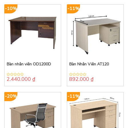
5
5
-10%
-11%
Bàn nhân viên OD1200D
Bàn Nhân Viên AT120
2.440.000
₫
892.000
₫
0
0
out
out
of
of
5
5
-20%
-11%