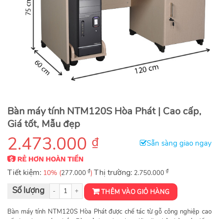
Bàn máy tính NTM120S Hòa Phát | Cao cấp,
Giá tốt, Mẫu đẹp
2.473.000
₫
Sẵn sàng giao ngay
Tiết kiệm:
₫
Thị trường:
₫
10% (
)
277.000
2.750.000
BÀN MÁY TÍNH NTM120S số lượng
THÊM VÀO GIỎ HÀNG
Bàn máy tính NTM120S Hòa Phát được chế tác từ gỗ công nghiệp cao