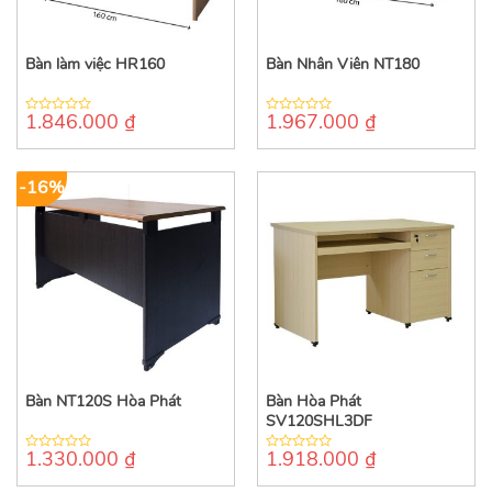
Bàn làm việc HR160
Bàn Nhân Viên NT180
1.846.000
₫
1.967.000
₫
0
0
out
out
of
of
5
5
-16%
Bàn NT120S Hòa Phát
Bàn Hòa Phát
SV120SHL3DF
1.330.000
₫
1.918.000
₫
0
0
out
out
of
of