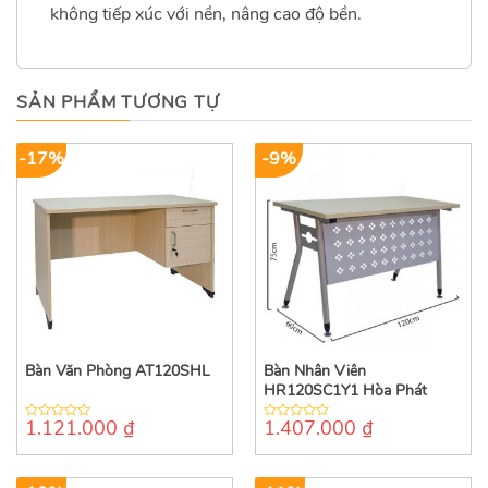
không tiếp xúc với nền, nâng cao độ bền.
SẢN PHẨM TƯƠNG TỰ
-17%
-9%
Bàn Văn Phòng AT120SHL
Bàn Nhân Viên
HR120SC1Y1 Hòa Phát
1.121.000
₫
1.407.000
₫
0
0
out
out
of
of
5
5