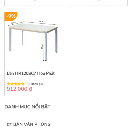
out
out
of
of
5
5
-9%
Bàn HR120SC7 Hòa Phát
(3 đánh giá)
912.000
₫
5.00
out of
5
DANH MỤC NỔI BẬT
👉 BÀN VĂN PHÒNG