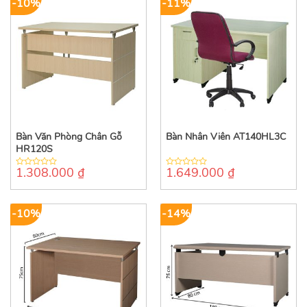
-10%
-11%
Bàn Văn Phòng Chân Gỗ
Bàn Nhân Viên AT140HL3C
HR120S
1.308.000
₫
1.649.000
₫
0
0
out
out
of
of
5
5
-10%
-14%