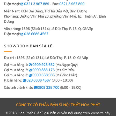
Điện thoại:
0321.3 967 889
- Fax:
0321.3 967 890
Miền Nam: KCN Đại Đăng, TP.Thủ Dầu Một, Bình Dương
Kho hàng: Đường Vĩnh Phú 23, phường Vĩnh Phú, Tp. Thuận An, Bình
Dương
Văn phòng: 1396 (Số cũ 1314) Lê Đức Thọ, P. 13, Q. Gò Vấp
Điện thoại:
028 6686 4567
SHOWROOM BÁN SỈ & LẺ
Địa chỉ : 1396 (Số cũ 1314) Lê Đức Thọ, P. 13, Q. Gò Vấp
Gọi mua hàng 1:
0909 923 662
(Ms.Ngọc Quý)
Gọi mua hàng 2:
0909 883 176
(Ms.Kim Yến)
Gọi mua hàng 3:
0909 658 985
(Ms.Vinh Hiển)
P. bán hàng:
028 6686 4567
(8:00 - 18:00)
Các tỉnh thành khác:
0909 335 700
(8:00 - 18:00)
CÔNG TY CỔ PHẦN BÁN SỈ NỘI THẤT HÒA PHÁT
©2018 Hòa Phát Giá Sỉ giữ bản quyền nội dung trên website này.