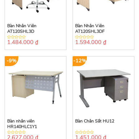
Bàn Nhân Viên
Bàn Nhân Viên
AT120SHL3D
AT120SHL3DF
1.484.000
₫
1.594.000
₫
0
0
out
out
of
of
5
5
-9%
-12%
Bàn nhân viên
Bàn Chân Sắt HU12
HR140HLC1Y1
2.627.000
₫
1.451.000
₫
0
0