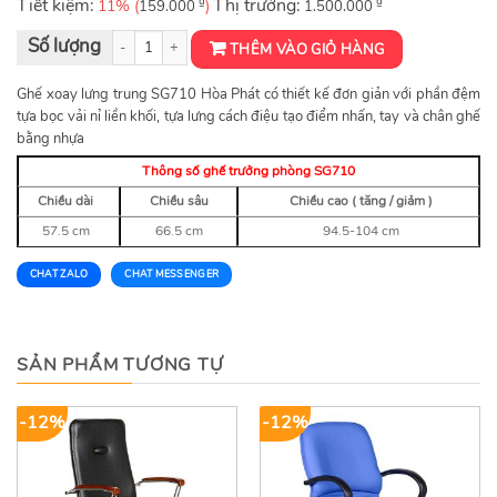
Tiết kiệm:
₫
Thị trường:
₫
11% (
)
159.000
1.500.000
Ghế trưởng phòng SG710 số lượng
THÊM VÀO GIỎ HÀNG
Ghế xoay lưng trung SG710 Hòa Phát có thiết kế đơn giản với phần đệm
tựa bọc vải nỉ liền khối, tựa lưng cách điệu tạo điểm nhấn, tay và chân ghế
bằng nhựa
Thông số ghế trưởng phòng SG710
Chiều dài
Chiều sâu
Chiều cao ( tăng / giảm )
57.5 cm
66.5 cm
94.5-104 cm
CHAT ZALO
CHAT MESSENGER
SẢN PHẨM TƯƠNG TỰ
-12%
-12%