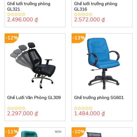
Ghế lưới trưởng phòng
Ghế lưới trưởng phòng
GL321
GL316
2.496.000
₫
2.572.000
₫
0
0
out
out
of
of
5
5
-12%
-13%
Ghế Lưới Văn Phòng GL309
Ghế trưởng phòng SG601
2.297.000
₫
1.484.000
₫
0
0
out
out
of
of
5
5
-11%
-10%