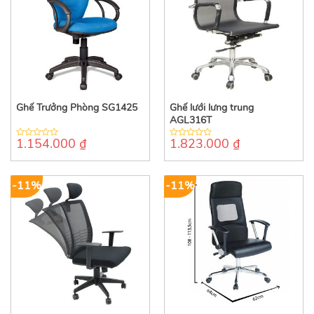
Ghế Trưởng Phòng SG1425
Ghế lưới lưng trung
AGL316T
1.154.000
₫
1.823.000
₫
0
0
out
out
of
of
5
5
-11%
-11%