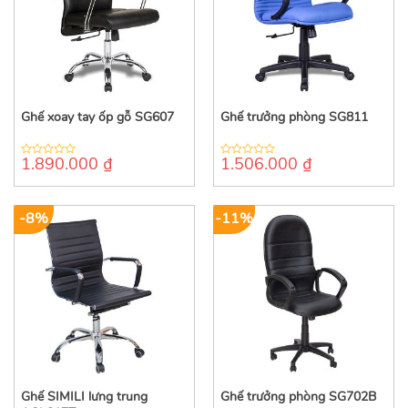
Ghế xoay tay ốp gỗ SG607
Ghế trưởng phòng SG811
1.890.000
₫
1.506.000
₫
0
0
out
out
of
of
5
5
-8%
-11%
Ghế SIMILI lưng trung
Ghế trưởng phòng SG702B