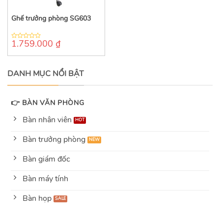
Ghế trưởng phòng SG603
1.759.000
₫
0
out
of
5
DANH MỤC NỔI BẬT
👉 BÀN VĂN PHÒNG
Bàn nhân viên
Bàn trưởng phòng
Bàn giám đốc
Bàn máy tính
Bàn họp