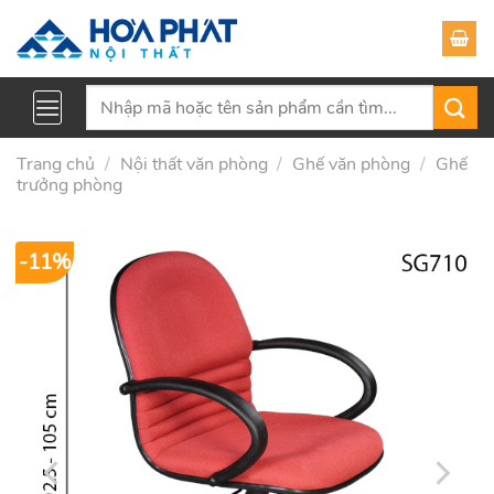
Skip
to
content
Tìm
kiếm:
Trang chủ
/
Nội thất văn phòng
/
Ghế văn phòng
/
Ghế
trưởng phòng
-11%