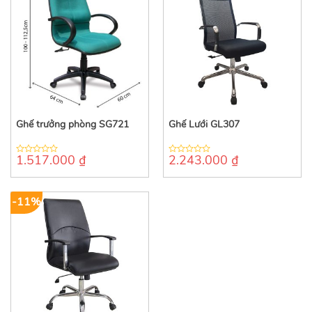
Ghế trưởng phòng SG721
Ghế Lưới GL307
1.517.000
₫
2.243.000
₫
0
0
out
out
of
of
5
5
-11%