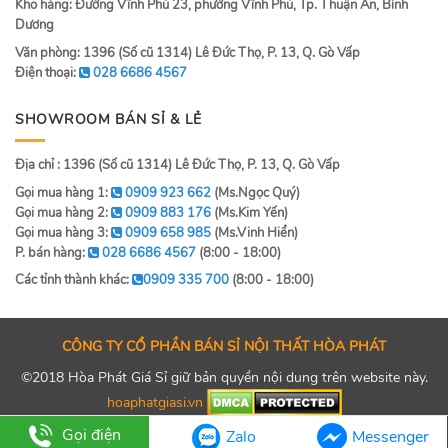
Kho hàng: Đường Vĩnh Phú 23, phường Vĩnh Phú, Tp. Thuận An, Bình
Dương
Văn phòng: 1396 (Số cũ 1314) Lê Đức Thọ, P. 13, Q. Gò Vấp
Điện thoại:
028 6686 4567
SHOWROOM BÁN SỈ & LẺ
Địa chỉ : 1396 (Số cũ 1314) Lê Đức Thọ, P. 13, Q. Gò Vấp
Gọi mua hàng 1:
0909 923 662
(Ms.Ngọc Quý)
Gọi mua hàng 2:
0909 883 176
(Ms.Kim Yến)
Gọi mua hàng 3:
0909 658 985
(Ms.Vinh Hiển)
P. bán hàng:
028 6686 4567
(8:00 - 18:00)
Các tỉnh thành khác:
0909 335 700
(8:00 - 18:00)
CÔNG TY CỔ PHẦN BÁN SỈ NỘI THẤT HÒA PHÁT
©2018 Hòa Phát Giá Sỉ giữ bản quyền nội dung trên website này.
hoaphatgiasi.vn
Gọi điện
Zalo
Messenger