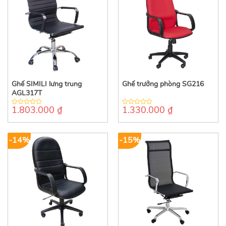
Ghế SIMILI lưng trung
Ghế trưởng phòng SG216
AGL317T
1.803.000
₫
1.330.000
₫
0
0
out
out
of
of
5
5
-14%
-15%