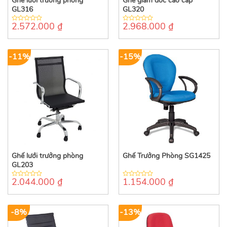
Ghế lưới trưởng phòng
Ghế giám đốc cao cấp
GL316
GL320
2.572.000
₫
2.968.000
₫
0
0
out
out
of
of
5
5
-11%
-15%
Ghế lưới trưởng phòng
Ghế Trưởng Phòng SG1425
GL203
2.044.000
₫
1.154.000
₫
0
0
out
out
of
of
5
5
-8%
-13%