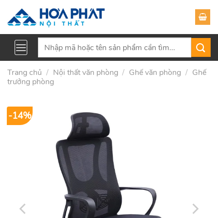
Skip
to
content
Tìm
kiếm:
Trang chủ
/
Nội thất văn phòng
/
Ghế văn phòng
/
Ghế
trưởng phòng
-14%