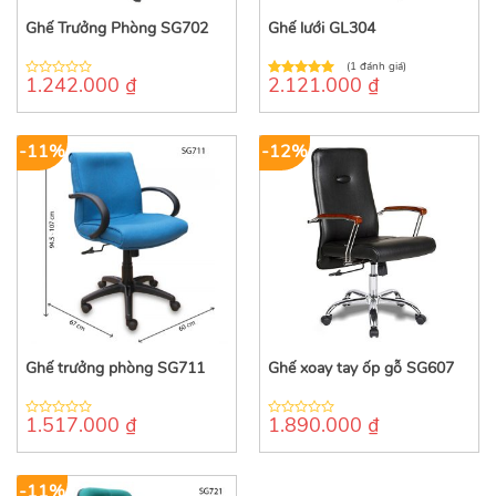
Ghế Trưởng Phòng SG702
Ghế lưới GL304
(1 đánh giá)
1.242.000
₫
2.121.000
₫
0
5.00
out of
out
5
of
5
-11%
-12%
Ghế trưởng phòng SG711
Ghế xoay tay ốp gỗ SG607
1.517.000
₫
1.890.000
₫
0
0
out
out
of
of
5
5
-11%