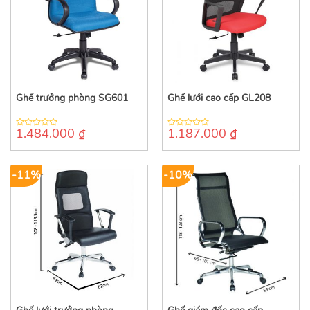
Ghế trưởng phòng SG601
Ghế lưới cao cấp GL208
1.484.000
₫
1.187.000
₫
0
0
out
out
of
of
5
5
-11%
-10%