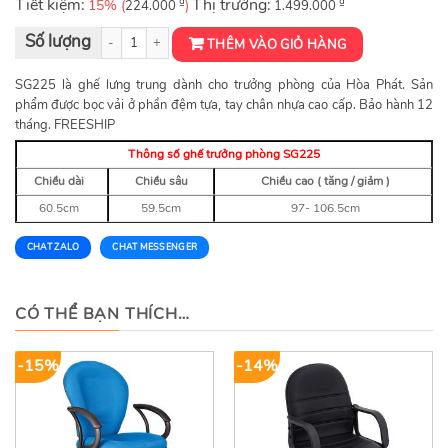
Tiết kiệm:
₫
Thị trường:
₫
15% (
)
224.000
1.499.000
Ghế trưởng phòng SG225 số lượng
THÊM VÀO GIỎ HÀNG
SG225 là ghế lưng trung dành cho trưởng phòng của Hòa Phát. Sản
phẩm được bọc vải ở phần đệm tựa, tay chân nhựa cao cấp. Bảo hành 12
tháng. FREESHIP
Thông số ghế trưởng phòng SG225
Chiều dài
Chiều sâu
Chiều cao ( tăng / giảm )
60.5cm
59.5cm
97- 106.5cm
CHAT ZALO
CHAT MESSENGER
CÓ THỂ BẠN THÍCH…
-15%
-14%