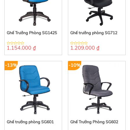
Ghế Trưởng Phòng SG1425
Ghế trưởng phòng SG712
1.154.000
₫
1.209.000
₫
0
0
out
out
of
of
5
5
-13%
-10%
Ghế trưởng phòng SG601
Ghế Trưởng Phòng SG602