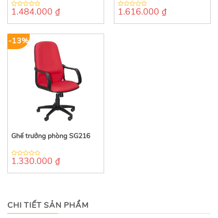
1.484.000
₫
1.616.000
₫
0
0
out
out
of
of
5
5
-13%
Ghế trưởng phòng SG216
1.330.000
₫
0
out
of
5
CHI TIẾT SẢN PHẨM