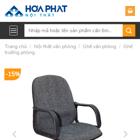
Skip
to
content
Tìm
kiếm:
Trang chủ
/
Nội thất văn phòng
/
Ghế văn phòng
/
Ghế
trưởng phòng
-15%