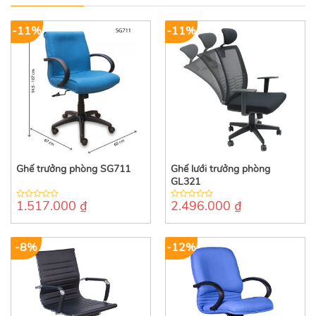
-11%
-11%
Ghế trưởng phòng SG711
Ghế lưới trưởng phòng
GL321
1.517.000
₫
2.496.000
₫
0
0
out
out
of
of
5
5
-8%
-12%