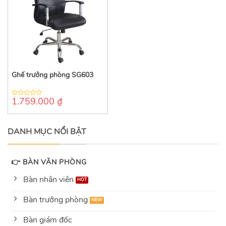
Ghế trưởng phòng SG603
1.759.000
₫
0
out
of
5
DANH MỤC NỔI BẬT
👉 BÀN VĂN PHÒNG
Bàn nhân viên
Bàn trưởng phòng
Bàn giám đốc