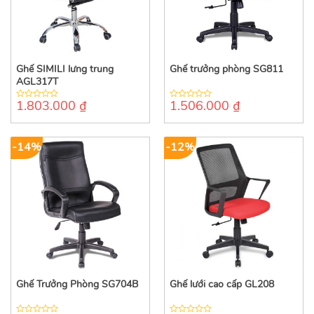
Ghế SIMILI lưng trung
Ghế trưởng phòng SG811
AGL317T
1.803.000
₫
1.506.000
₫
0
0
out
out
of
of
5
5
-14%
-12%
Ghế Trưởng Phòng SG704B
Ghế lưới cao cấp GL208