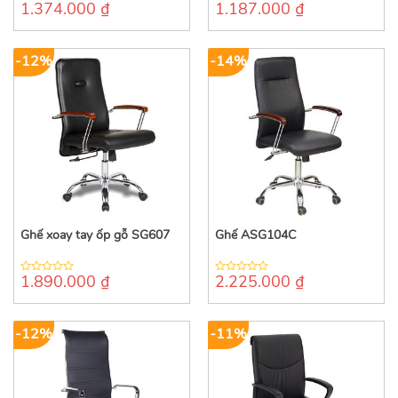
1.374.000
₫
1.187.000
₫
0
0
out
out
of
of
5
5
-12%
-14%
Ghế xoay tay ốp gỗ SG607
Ghế ASG104C
1.890.000
₫
2.225.000
₫
0
0
out
out
of
of
5
5
-12%
-11%