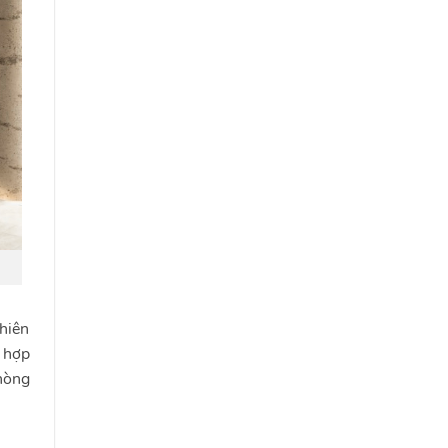
thiên
i hợp
hòng