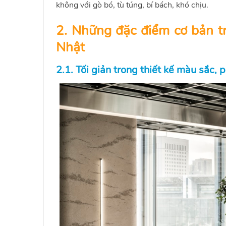
không với gò bó, tù túng, bí bách, khó chịu.
2. Những đặc điểm cơ bản t
Nhật
2.1. Tối giản trong thiết kế màu sắc,