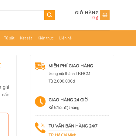
0
₫
Tủ sắt
Két sắt
Kiến thức
Liên hệ
ế
MIỄN PHÍ GIAO HÀNG
trong nội thành TP.HCM
Từ 2.000.000đ
 giá
 các
GIAO HÀNG 24 GIỜ
Kể từ lúc đặt hàng
TƯ VẤN BÁN HÀNG 24/7
TP. Hồ Chí Minh