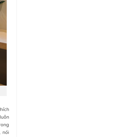
thích
luôn
trong
 nói