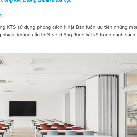
 trong văn phòng chuẩn khoa học
n
ững KTS sử dụng phong cách Nhật Bản luôn ưu tiên những mó
g nhiều, không cần thiết sẽ không được liệt kê trong danh sác