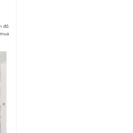
n đồ
h mua