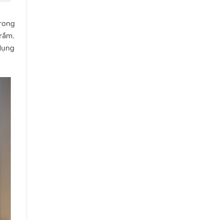
trong
 rắm.
dụng