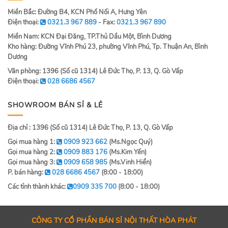
Miền Bắc: Đường B4, KCN Phố Nối A, Hưng Yên
Điện thoại:
0321.3 967 889
- Fax:
0321.3 967 890
Miền Nam: KCN Đại Đăng, TP.Thủ Dầu Một, Bình Dương
Kho hàng: Đường Vĩnh Phú 23, phường Vĩnh Phú, Tp. Thuận An, Bình
Dương
Văn phòng: 1396 (Số cũ 1314) Lê Đức Thọ, P. 13, Q. Gò Vấp
Điện thoại:
028 6686 4567
SHOWROOM BÁN SỈ & LẺ
Địa chỉ : 1396 (Số cũ 1314) Lê Đức Thọ, P. 13, Q. Gò Vấp
Gọi mua hàng 1:
0909 923 662
(Ms.Ngọc Quý)
Gọi mua hàng 2:
0909 883 176
(Ms.Kim Yến)
Gọi mua hàng 3:
0909 658 985
(Ms.Vinh Hiển)
P. bán hàng:
028 6686 4567
(8:00 - 18:00)
Các tỉnh thành khác:
0909 335 700
(8:00 - 18:00)
CÔNG TY CỔ PHẦN BÁN SỈ NỘI THẤT HÒA PHÁT