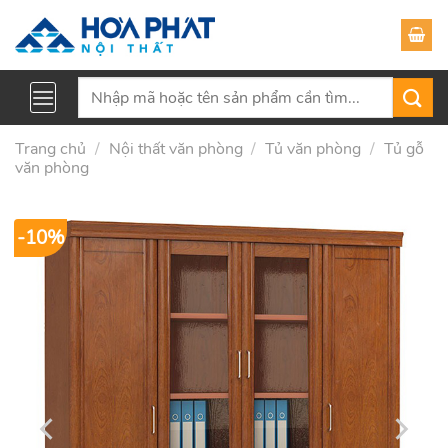
Skip
to
content
Tìm
kiếm:
Trang chủ
/
Nội thất văn phòng
/
Tủ văn phòng
/
Tủ gỗ
văn phòng
-10%