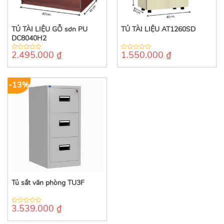
TỦ TÀI LIỆU GỖ sơn PU
TỦ TÀI LIỆU AT1260SD
DC8040H2
2.495.000
₫
1.550.000
₫
0
0
out
out
of
of
5
5
-13%
Tủ sắt văn phòng TU3F
3.539.000
₫
0
out
of