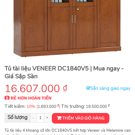
Tủ tài liệu VENEER DC1840V5 | Mua ngay -
Giá Sập Sàn
16.607.000
₫
Sẵn sàng giao ngay
Tiết kiệm:
₫
Thị trường:
₫
10% (
)
1.893.000
18.500.000
Tủ tài liệu VENEER DC1840V5 số lượng
THÊM VÀO GIỎ HÀNG
Tủ tài liệu 4 khoang cỡ lớn DC1840V5 kết hợp Veneer và Melamine cao