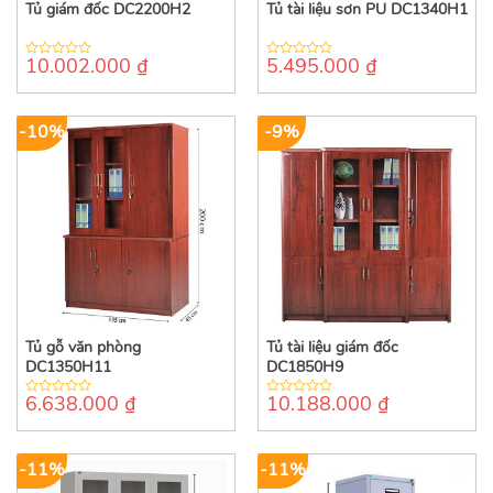
Tủ giám đốc DC2200H2
Tủ tài liệu sơn PU DC1340H1
10.002.000
₫
5.495.000
₫
0
0
out
out
of
of
5
5
-10%
-9%
Tủ gỗ văn phòng
Tủ tài liệu giám đốc
DC1350H11
DC1850H9
6.638.000
₫
10.188.000
₫
0
0
out
out
of
of
5
5
-11%
-11%