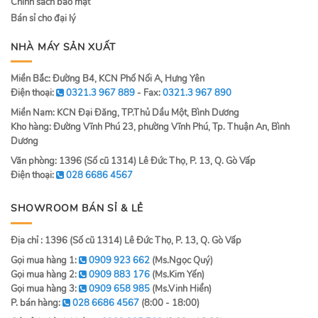
Chính sách bảo mật
Bán sỉ cho đại lý
NHÀ MÁY SẢN XUẤT
Miền Bắc: Đường B4, KCN Phố Nối A, Hưng Yên
Điện thoại:
0321.3 967 889
- Fax:
0321.3 967 890
Miền Nam: KCN Đại Đăng, TP.Thủ Dầu Một, Bình Dương
Kho hàng: Đường Vĩnh Phú 23, phường Vĩnh Phú, Tp. Thuận An, Bình
Dương
Văn phòng: 1396 (Số cũ 1314) Lê Đức Thọ, P. 13, Q. Gò Vấp
Điện thoại:
028 6686 4567
SHOWROOM BÁN SỈ & LẺ
Địa chỉ : 1396 (Số cũ 1314) Lê Đức Thọ, P. 13, Q. Gò Vấp
Gọi mua hàng 1:
0909 923 662
(Ms.Ngọc Quý)
Gọi mua hàng 2:
0909 883 176
(Ms.Kim Yến)
Gọi mua hàng 3:
0909 658 985
(Ms.Vinh Hiển)
P. bán hàng:
028 6686 4567
(8:00 - 18:00)