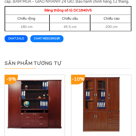
cấp. BẤM MUA – GIAO NHANH 24 GIỜ. Bảo hành chính hãng 12 tháng.
Bảng thông số tủ DC1840V5
Chiều rộng
Chiều sâu
Chiều cao
180 cm
45.5 cm
200 cm
CHAT ZALO
CHAT MESSENGER
SẢN PHẨM TƯƠNG TỰ
-9%
-10%