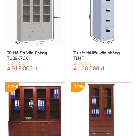
Tủ Hồ Sơ Văn Phòng
Tủ sắt tài liệu văn phòng
TU09K7CK
TU4F
4.913.000
₫
4.100.000
₫
0
0
out
out
of
of
5
5
-10%
-12%