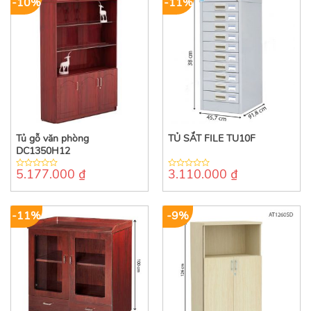
-10%
-11%
Tủ gỗ văn phòng
TỦ SẮT FILE TU10F
DC1350H12
5.177.000
₫
3.110.000
₫
0
0
out
out
of
of
5
5
-11%
-9%