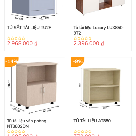
TỦ SẮT TÀI LIỆU TU2F
Tủ tài liệu Luxury LUX850-
3T2
2.968.000
₫
2.396.000
₫
0
0
out
out
of
of
5
5
-14%
-9%
Tủ tài liệu văn phòng
TỦ TÀI LIỆU AT880
NT880SDN