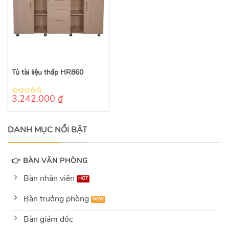
Tủ tài liệu thấp HR860
3.242.000
₫
0
out
of
5
DANH MỤC NỔI BẬT
👉 BÀN VĂN PHÒNG
Bàn nhân viên
Bàn trưởng phòng
Bàn giám đốc