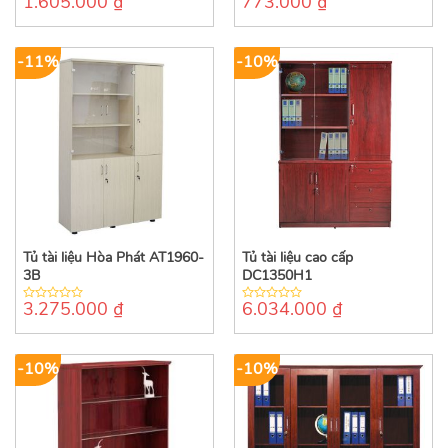
1.605.000
₫
773.000
₫
0
0
out
out
of
of
5
5
-11%
-10%
Tủ tài liệu Hòa Phát AT1960-
Tủ tài liệu cao cấp
3B
DC1350H1
3.275.000
₫
6.034.000
₫
0
0
out
out
of
of
5
5
-10%
-10%