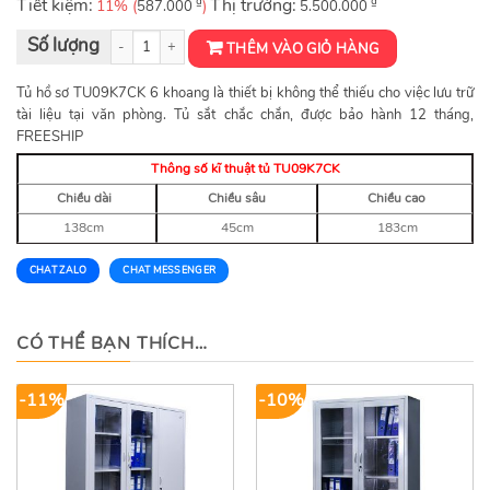
Tiết kiệm:
₫
Thị trường:
₫
11% (
)
587.000
5.500.000
Tủ Hồ Sơ Văn Phòng TU09K7CK số lượng
THÊM VÀO GIỎ HÀNG
Tủ hồ sơ TU09K7CK 6 khoang là thiết bị không thể thiếu cho việc lưu trữ
tài liệu tại văn phòng. Tủ sắt chắc chắn, được bảo hành 12 tháng,
FREESHIP
Thông số kĩ thuật tủ TU09K7CK
Chiều dài
Chiều sâu
Chiều cao
138cm
45cm
183cm
CHAT ZALO
CHAT MESSENGER
CÓ THỂ BẠN THÍCH…
-11%
-10%