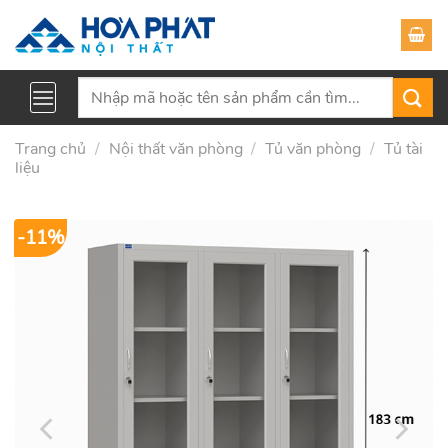
Skip
to
content
Tìm
kiếm:
Trang chủ
/
Nội thất văn phòng
/
Tủ văn phòng
/
Tủ tài
liệu
-11%