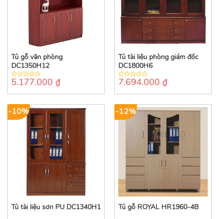
Tủ gỗ văn phòng
Tủ tài liệu phòng giám đốc
DC1350H12
DC1800H6
5.177.000
₫
7.694.000
₫
0
0
out
out
of
of
5
5
-10%
-12%
Tủ tài liệu sơn PU DC1340H1
Tủ gỗ ROYAL HR1960-4B