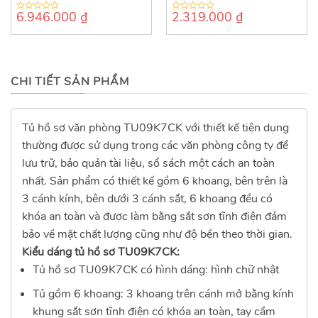
6.946.000
₫
2.319.000
₫
0
0
out
out
of
of
5
5
CHI TIẾT SẢN PHẨM
Tủ hồ sơ văn phòng TU09K7CK với thiết kế tiện dụng
thường được sử dụng trong các văn phòng công ty để
lưu trữ, bảo quản tài liệu, sổ sách một cách an toàn
nhất. Sản phẩm có thiết kế gồm 6 khoang, bên trên là
3 cánh kính, bên dưới 3 cánh sắt, 6 khoang đều có
khóa an toàn và được làm bằng sắt sơn tĩnh điện đảm
bảo về mặt chất lượng cũng như độ bền theo thời gian.
Kiểu dáng tủ hồ sơ TU09K7CK:
Tủ hồ sơ TU09K7CK có hình dáng: hình chữ nhật
Tủ gồm 6 khoang: 3 khoang trên cánh mở bằng kính
khung sắt sơn tĩnh điện có khóa an toàn, tay cầm