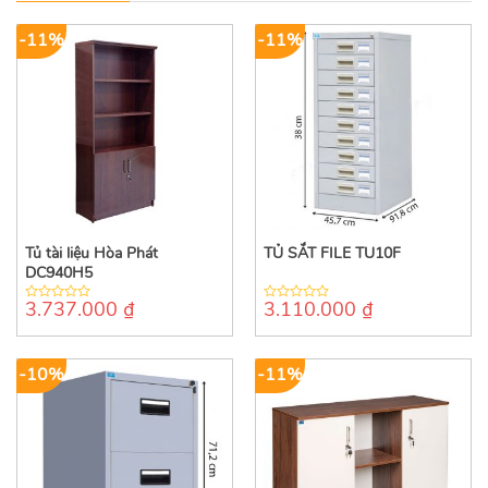
-11%
-11%
Tủ tài liệu Hòa Phát
TỦ SẮT FILE TU10F
DC940H5
3.737.000
₫
3.110.000
₫
0
0
out
out
of
of
5
5
-10%
-11%