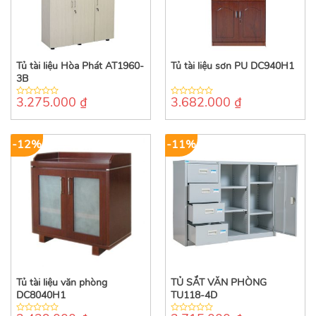
Tủ tài liệu Hòa Phát AT1960-
Tủ tài liệu sơn PU DC940H1
3B
3.275.000
₫
3.682.000
₫
0
0
out
out
of
of
5
5
-12%
-11%
Tủ tài liệu văn phòng
TỦ SẮT VĂN PHÒNG
DC8040H1
TU118-4D