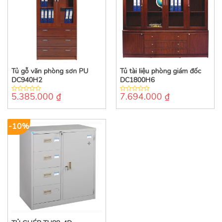
Tủ gỗ văn phòng sơn PU
Tủ tài liệu phòng giám đốc
DC940H2
DC1800H6
5.385.000
₫
7.694.000
₫
0
0
out
out
of
of
5
5
-10%