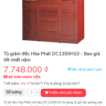
Tủ giám đốc Hòa Phát DC1350H10 - Bao giá
tốt nhất năm
7.748.000
₫
Sẵn sàng giao ngay
Tiết kiệm:
₫
Thị trường:
₫
9% (
)
778.000
8.526.000
Tủ tài liệu DC1350H10 số lượng
THÊM VÀO GIỎ HÀNG
Tủ tài liệu Hòa Phát mã hiệu DC1350H10 là dạng tủ gỗ văn phòng sơn