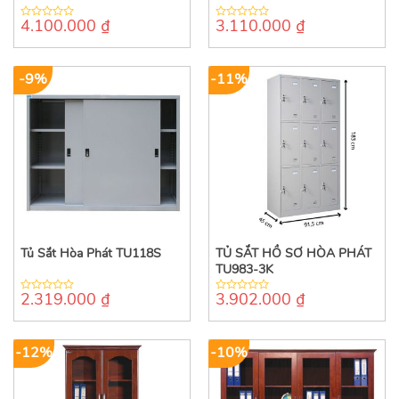
4.100.000
₫
3.110.000
₫
0
0
out
out
of
of
5
5
-9%
-11%
Tủ Sắt Hòa Phát TU118S
TỦ SẮT HỒ SƠ HÒA PHÁT
TU983-3K
2.319.000
₫
3.902.000
₫
0
0
out
out
of
of
5
5
-12%
-10%