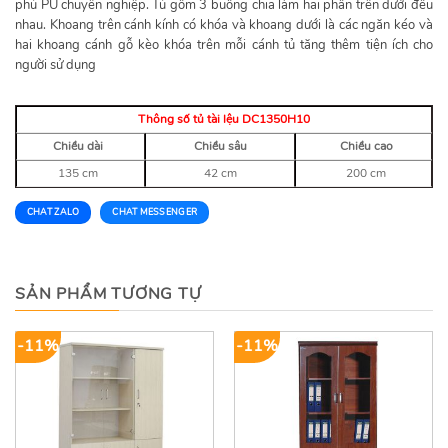
phủ PU chuyên nghiệp. Tủ gồm 3 buồng chia làm hai phần trên dưới đều
nhau. Khoang trên cánh kính có khóa và khoang dưới là các ngăn kéo và
hai khoang cánh gỗ kèo khóa trên mỗi cánh tủ tăng thêm tiện ích cho
người sử dụng
Thông số tủ tài lệu DC1350H10
Chiều dài
Chiều sâu
Chiều cao
135 cm
42 cm
200 cm
CHAT ZALO
CHAT MESSENGER
SẢN PHẨM TƯƠNG TỰ
-11%
-11%