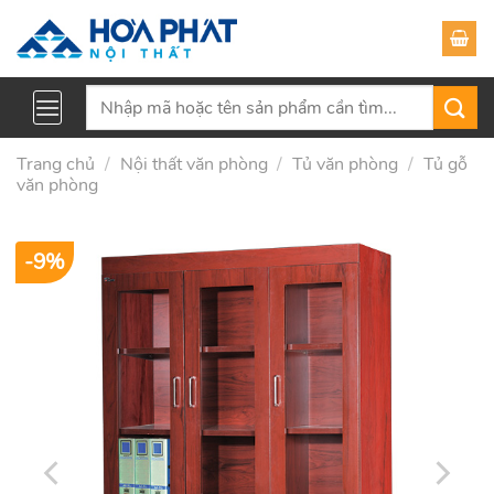
Skip
to
content
Tìm
kiếm:
Trang chủ
/
Nội thất văn phòng
/
Tủ văn phòng
/
Tủ gỗ
văn phòng
-9%