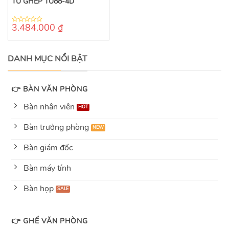
TỦ GHÉP TU88-4D
3.484.000
₫
0
out
of
5
DANH MỤC NỔI BẬT
👉 BÀN VĂN PHÒNG
Bàn nhân viên
Bàn trưởng phòng
Bàn giám đốc
Bàn máy tính
Bàn họp
👉 GHẾ VĂN PHÒNG