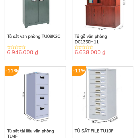
Tủ sắt văn phòng TU09K2C
Tủ gỗ văn phòng
DC1350H11
6.946.000
₫
6.638.000
₫
0
0
out
out
of
of
5
5
-11%
-11%
Tủ sắt tài liệu văn phòng
TỦ SẮT FILE TU10F
TU4F