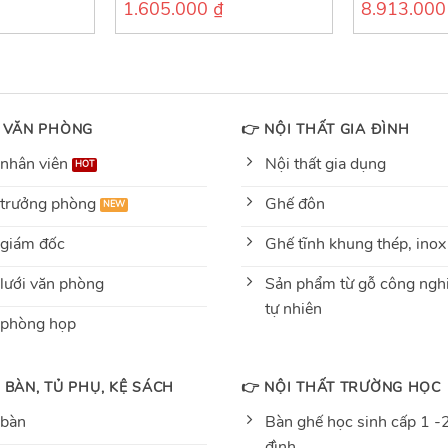
1.605.000
₫
8.913.00
0
0
out
out
of
of
5
5
 VĂN PHÒNG
👉 NỘI THẤT GIA ĐÌNH
nhân viên
Nội thất gia dụng
trưởng phòng
Ghế đôn
giám đốc
Ghế tĩnh khung thép, inox
lưới văn phòng
Sản phẩm từ gỗ công nghi
tự nhiên
 phòng họp
 BÀN, TỦ PHỤ, KỆ SÁCH
👉 NỘI THẤT TRƯỜNG HỌC
 bàn
Bàn ghế học sinh cấp 1 -2
đình