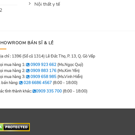
Nội thất y tế
 2
SHOWROOM BÁN SỈ & LẺ
ịa chỉ : 1396 (Số cũ 1314) Lê Đức Thọ, P. 13, Q. Gò Vấp
ọi mua hàng 1:
0909 923 662
(Ms.Ngọc Quý)
ọi mua hàng 2:
0909 883 176
(Ms.Kim Yến)
ọi mua hàng 3:
0909 658 985
(Ms.Vinh Hiển)
. bán hàng:
028 6686 4567
(8:00 - 18:00)
ác tỉnh thành khác:
0909 335 700
(8:00 - 18:00)