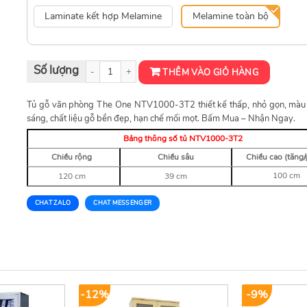
Laminate kết hợp Melamine
Melamine toàn bộ
Tủ Tài Liệu Thấp The One NTV1000-3T2 số lượng
THÊM VÀO GIỎ HÀNG
Tủ gỗ văn phòng The One NTV1000-3T2 thiết kế thấp, nhỏ gọn, màu 
sáng, chất liệu gỗ bền đẹp, hạn chế mối mọt. Bấm Mua – Nhận Ngay.
Bảng thông số tủ NTV1000-3T2
Chiều rộng
Chiều sâu
Chiều cao (tăng/
100 cm
120 cm
39 cm
CHAT ZALO
CHAT MESSENGER
-12%
-9%