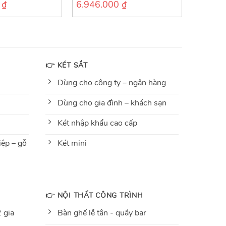
0
₫
6.946.000
₫
0
out
of
5
👉 KÉT SẮT
Dùng cho công ty – ngân hàng
Dùng cho gia đình – khách sạn
Két nhập khẩu cao cấp
ệp – gỗ
Két mini
👉 NỘI THẤT CÔNG TRÌNH
 gia
Bàn ghế lễ tân - quầy bar