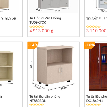
Tủ Hồ Sơ Văn Phòng
HR1960-2B
TỦ SẮT FILE
TU09K7CK
4.913.000
₫
3.110.00
0
0
out
out
of
of
5
5
-14%
-10%
Tủ tài liệu văn phòng
Tủ tài liệu p
0
NT880SDN
DC1840H1