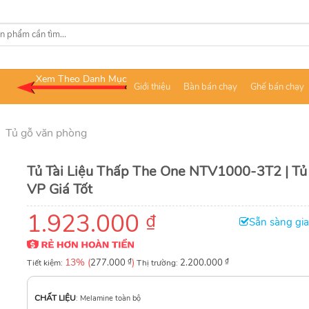
Xem Theo Danh Mục
Giới thiệu
Bàn bán chạy
Ghế bán chạy
/
Tủ gỗ văn phòng
Tủ Tài Liệu Thấp The One NTV1000-3T2 | Tủ
VP Giá Tốt
1.923.000
₫
Sẵn sàng gi
13% (
₫
)
₫
Tiết kiệm:
277.000
Thị trường:
2.200.000
CHẤT LIỆU
:
Melamine toàn bộ