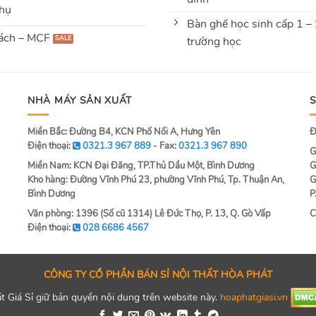
hụ
Bàn ghế học sinh cấp 1 –
ách – MCF
trường học
NHÀ MÁY SẢN XUẤT
Miền Bắc: Đường B4, KCN Phố Nối A, Hưng Yên
Đ
Điện thoại:
0321.3 967 889
- Fax:
0321.3 967 890
G
Miền Nam: KCN Đại Đăng, TP.Thủ Dầu Một, Bình Dương
G
Kho hàng: Đường Vĩnh Phú 23, phường Vĩnh Phú, Tp. Thuận An,
G
Bình Dương
P
Văn phòng: 1396 (Số cũ 1314) Lê Đức Thọ, P. 13, Q. Gò Vấp
C
Điện thoại:
028 6686 4567
CÔNG TY CỔ PHẦN BÁN SỈ NỘI THẤT HÒA PHÁT
 Giá Sỉ giữ bản quyền nội dung trên website này.
hoaphatgiasi.vn