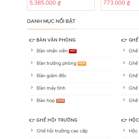
5.385.000
₫
773.000
₫
0
0
out
out
of
of
5
5
DANH MỤC NỔI BẬT
👉 BÀN VĂN PHÒNG
👉 GHẾ
Bàn nhân viên
Ghế 
Bàn trưởng phòng
Ghế 
Bàn giám đốc
Ghế 
Bàn máy tính
Ghế 
Bàn họp
Ghế
👉 GHẾ HỘI TRƯỜNG
👉 HỘC
Ghế hội trường cao cấp
Hộc