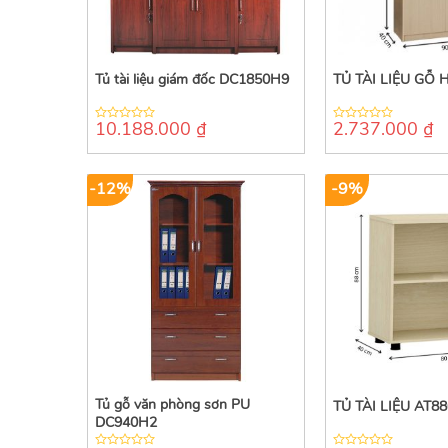
Tủ tài liệu giám đốc DC1850H9
TỦ TÀI LIỆU GỖ 
10.188.000
₫
2.737.000
₫
0
0
out
out
of
of
5
5
-12%
-9%
Tủ gỗ văn phòng sơn PU
TỦ TÀI LIỆU AT88
DC940H2