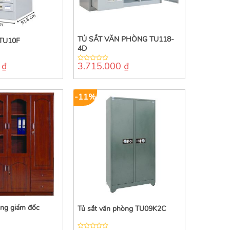
TỦ SẮT VĂN PHÒNG TU118-
 TU10F
4D
0
₫
3.715.000
₫
0
out
of
5
-11%
hòng giám đốc
Tủ sắt văn phòng TU09K2C