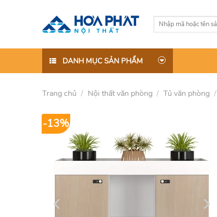
Skip
to
Tìm
content
kiếm:
DANH MỤC SẢN PHẨM
Trang chủ
/
Nội thất văn phòng
/
Tủ văn phòng
-13%