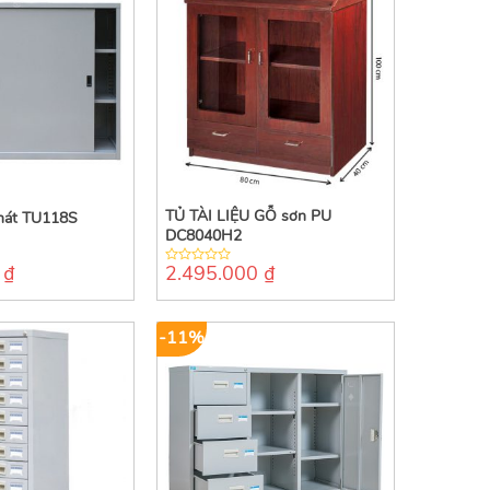
TỦ TÀI LIỆU GỖ sơn PU
hát TU118S
DC8040H2
0
₫
2.495.000
₫
0
out
of
5
-11%