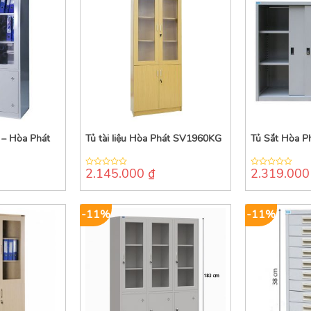
– Hòa Phát
Tủ tài liệu Hòa Phát SV1960KG
Tủ Sắt Hòa P
2.145.000
₫
2.319.00
0
0
out
out
of
of
5
5
-11%
-11%