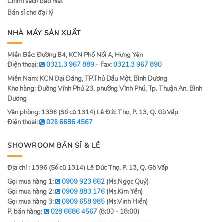
Chính sách bảo mật
Bán sỉ cho đại lý
NHÀ MÁY SẢN XUẤT
Miền Bắc: Đường B4, KCN Phố Nối A, Hưng Yên
Điện thoại:
0321.3 967 889
- Fax:
0321.3 967 890
Miền Nam: KCN Đại Đăng, TP.Thủ Dầu Một, Bình Dương
Kho hàng: Đường Vĩnh Phú 23, phường Vĩnh Phú, Tp. Thuận An, Bình
Dương
Văn phòng: 1396 (Số cũ 1314) Lê Đức Thọ, P. 13, Q. Gò Vấp
Điện thoại:
028 6686 4567
SHOWROOM BÁN SỈ & LẺ
Địa chỉ : 1396 (Số cũ 1314) Lê Đức Thọ, P. 13, Q. Gò Vấp
Gọi mua hàng 1:
0909 923 662
(Ms.Ngọc Quý)
Gọi mua hàng 2:
0909 883 176
(Ms.Kim Yến)
Gọi mua hàng 3:
0909 658 985
(Ms.Vinh Hiển)
P. bán hàng:
028 6686 4567
(8:00 - 18:00)