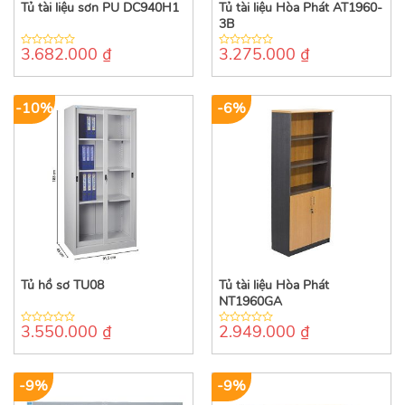
Tủ tài liệu sơn PU DC940H1
Tủ tài liệu Hòa Phát AT1960-
3B
3.682.000
₫
3.275.000
₫
0
0
out
out
of
of
5
5
-10%
-6%
Tủ hồ sơ TU08
Tủ tài liệu Hòa Phát
NT1960GA
3.550.000
₫
2.949.000
₫
0
0
out
out
of
of
5
5
-9%
-9%