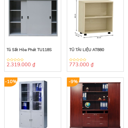
Tủ Sắt Hòa Phát TU118S
TỦ TÀI LIỆU AT880
2.319.000
₫
773.000
₫
0
0
out
out
of
of
5
5
-10%
-9%