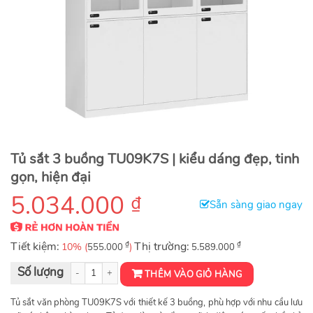
Tủ sắt 3 buồng TU09K7S | kiểu dáng đẹp, tinh
gọn, hiện đại
5.034.000
₫
Sẵn sàng giao ngay
Tiết kiệm:
₫
Thị trường:
₫
10% (
)
555.000
5.589.000
Tủ sắt 3 buồng TU09K7S số lượng
THÊM VÀO GIỎ HÀNG
Tủ sắt văn phòng TU09K7S với thiết kế 3 buồng, phù hợp với nhu cầu lưu