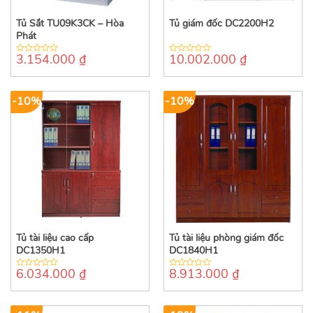
Tủ Sắt TU09K3CK – Hòa
Tủ giám đốc DC2200H2
Phát
3.154.000
₫
10.002.000
₫
0
0
out
out
of
of
5
5
-10%
-10%
Tủ tài liệu cao cấp
Tủ tài liệu phòng giám đốc
DC1350H1
DC1840H1
6.034.000
₫
8.913.000
₫
0
0
out
out
of
of
5
5