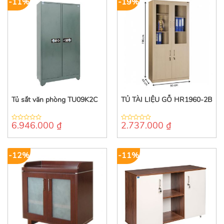
-11%
-19%
Tủ sắt văn phòng TU09K2C
TỦ TÀI LIỆU GỖ HR1960-2B
6.946.000
₫
2.737.000
₫
0
0
out
out
of
of
5
5
-12%
-11%