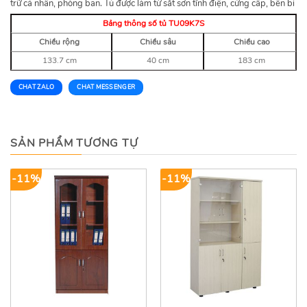
trữ cá nhân, phòng ban. Tủ được làm từ sắt sơn tĩnh điện, cứng cấp, bền bỉ
Bảng thông số tủ TU09K7S
Chiều rộng
Chiều sâu
Chiều cao
133.7 cm
40 cm
183 cm
CHAT ZALO
CHAT MESSENGER
SẢN PHẨM TƯƠNG TỰ
-11%
-11%