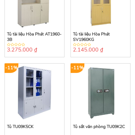
Tủ tài liệu Hòa Phát AT1960-
Tủ tài liệu Hòa Phát
3B
SV1960KG
3.275.000
₫
2.145.000
₫
0
0
out
out
of
of
5
5
-11%
-11%
Tủ TU09K5CK
Tủ sắt văn phòng TU09K2C