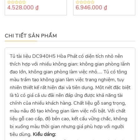
4.528.000
₫
6.946.000
₫
0
0
out
out
of
of
5
5
CHI TIẾT SẢN PHẨM
Tủ tài liệu DC940H5 Hòa Phát có diện tích nhỏ nên
thích hợp với nhiều không gian: không gian phòng lãnh
đao lớn, không gian phòng làm việc nhỏ.... Tủ có tông
màu trầm tạo không gian làm việc trang nghiệm, tuy
nhiên thiết kế rất hiện đại và tiên dụng. Một nét đặc biệt
là tủ có giá cả ưu đãi nên đáp ứng được khả năng tài
chính của nhiều khách hàng. Chất liệu gỗ sang trọng,
màu nâu đỏ tạo không gian làm việc nổi bật. Với chất
liệu gỗ cao cấp, độ bền cao, kết cấu vững chắc, không
bị xuống màu thời gian nhưng giá phù hợp với người
tiêu dùng.
Kiểu dáng: