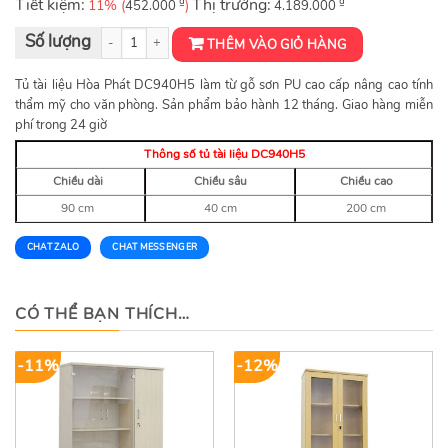
Tiết kiệm:
₫
Thị trường:
₫
11% (
)
452.000
4.189.000
Tủ tài liệu Hòa Phát DC940H5 số lượng
THÊM VÀO GIỎ HÀNG
Tủ tài liệu Hòa Phát DC940H5 làm từ gỗ sơn PU cao cấp nâng cao tính
thẩm mỹ cho văn phòng. Sản phẩm bảo hành 12 tháng. Giao hàng miễn
phí trong 24 giờ
Thông số tủ tài liệu DC940H5
Chiều dài
Chiều sâu
Chiều cao
90 cm
40 cm
200 cm
CHAT ZALO
CHAT MESSENGER
CÓ THỂ BẠN THÍCH…
-11%
-12%