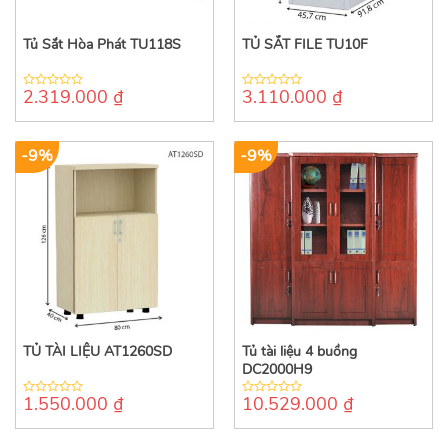
Tủ Sắt Hòa Phát TU118S
TỦ SẮT FILE TU10F
2.319.000
₫
3.110.000
₫
0
0
out
out
of
of
5
5
-9%
-9%
TỦ TÀI LIỆU AT1260SD
Tủ tài liệu 4 buồng
DC2000H9
1.550.000
₫
10.529.000
₫
0
0
out
out
of
of
5
5