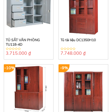
TỦ SẮT VĂN PHÒNG
Tủ tài liệu DC1350H10
TU118-4D
3.715.000
₫
7.748.000
₫
0
0
out
out
of
of
5
5
-10%
-9%