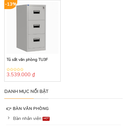
-13%
Tủ sắt văn phòng TU3F
3.539.000
₫
0
out
of
5
DANH MỤC NỔI BẬT
👉 BÀN VĂN PHÒNG
Bàn nhân viên