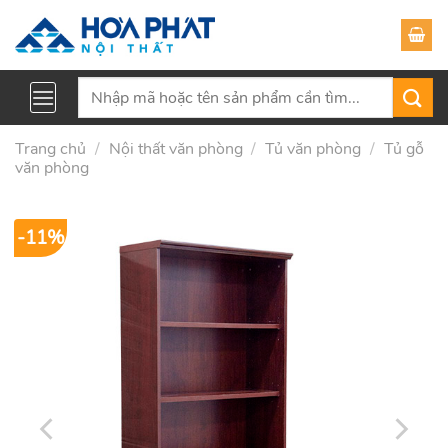
Skip
to
content
Tìm
kiếm:
Trang chủ
/
Nội thất văn phòng
/
Tủ văn phòng
/
Tủ gỗ
văn phòng
-11%