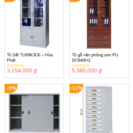
Tủ Sắt TU09K3CK – Hòa
Tủ gỗ văn phòng sơn PU
Phát
DC940H2
3.154.000
₫
5.385.000
₫
0
0
out
out
of
of
5
5
-9%
-11%