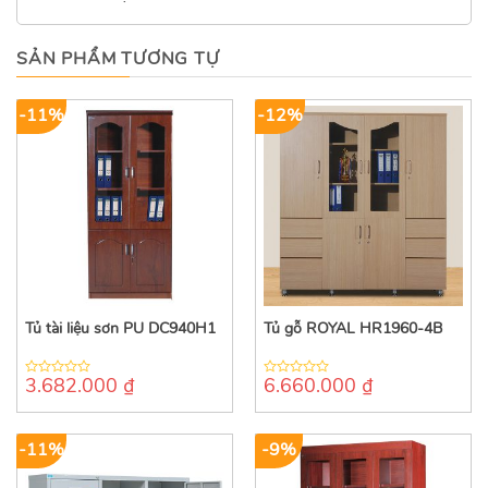
SẢN PHẨM TƯƠNG TỰ
-11%
-12%
Tủ tài liệu sơn PU DC940H1
Tủ gỗ ROYAL HR1960-4B
3.682.000
₫
6.660.000
₫
0
0
out
out
of
of
5
5
-11%
-9%