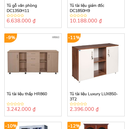
Tủ gỗ văn phòng
Tủ tài liệu giám đốc
DC1350H11
DC1850H9
6.638.000
₫
10.188.000
₫
0
0
out
out
of
of
5
5
-9%
-11%
Tủ tài liệu thấp HR860
Tủ tài liệu Luxury LUX850-
3T2
3.242.000
₫
2.396.000
₫
0
0
out
out
of
of
5
5
-10%
-12%