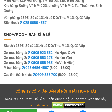
Miền Nam: KCN Đại Đăng, TP.Thủ Dầu Một, Bình Dương
Kho hàng: Đường Vĩnh Phú 23, phường Vĩnh Phú, Tp. Thuận An, Bình
Dương
Văn phòng: 1396 (Số cũ 1314) Lê Đức Thọ, P. 13, Q. Gò Vấp
Điện thoại:
028 6686 4567
SHOWROOM BÁN SỈ & LẺ
Địa chỉ : 1396 (Số cũ 1314) Lê Đức Thọ, P. 13, Q. Gò Vấp
Gọi mua hàng 1:
0909 923 662
(Ms.Ngọc Quý)
Gọi mua hàng 2:
0909 883 176
(Ms.Kim Yến)
Gọi mua hàng 3:
0909 658 985
(Ms.Vinh Hiển)
P. bán hàng:
028 6686 4567
(8:00 - 18:00)
Các tỉnh thành khác:
0909 335 700
(8:00 - 18:00)
CÔNG TY CỔ PHẦN BÁN SỈ NỘI THẤT HÒA PHÁT
©2018 Hòa Phát Giá Sỉ giữ bản quyền nội dung trên website này.
hoaphatgiasi.vn