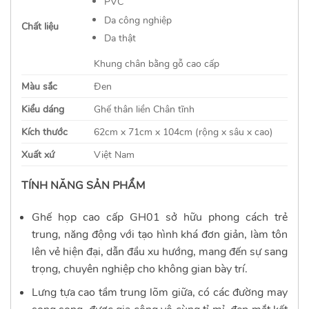
PVC
Da công nghiệp
Chất liệu
Da thật
Khung chân bằng gỗ cao cấp
Màu sắc
Đen
Kiểu dáng
Ghế thân liền
Chân tĩnh
Kích thước
62cm x 71cm x 104
cm
(rộng x sâu x cao)
Xuất xứ
Việt Nam
TÍNH NĂNG SẢN PHẨM
Ghế họp cao cấp GH01 sở hữu phong cách trẻ
trung, năng động với tạo hình khá đơn giản, làm tôn
lên vẻ hiện đại, dẫn đầu xu hướng, mang đến sự sang
trọng, chuyên nghiệp cho không gian bày trí.
Lưng tựa
cao tầm trung lõm giữa, có các đường may