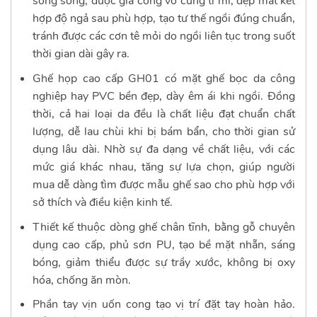
song song, được gia công vô cùng tỉ mỉ, đẹp mắt kết
hợp
độ ngả sau phù hợp, tạo tư thế ngồi đúng chuẩn,
tránh được các cơn tê mỏi do ngồi liên tục trong suốt
thời gian dài gây ra.
Ghế họp cao cấp GH01 có mặt ghế bọc da công
nghiệp hay PVC bền đẹp, dày êm ái khi ngồi. Đồng
thời, cả hai loại da đều là chất liệu đạt chuẩn chất
lượng, dễ lau chùi khi bị bám bẩn, cho thời gian sử
dụng lâu dài. Nhờ sự
đa dạng về chất liệu, với các
mức giá khác nhau, tăng sự lựa chọn, giúp người
mua dễ dàng tìm được mẫu ghế sao cho phù hợp với
sở thích và điều kiện kinh tế.
Thiết kế thuộc dòng ghế chân tĩnh, bằng gỗ chuyên
dụng cao cấp, phủ sơn PU, tạo bề mặt nhẵn, sáng
bóng, giảm thiểu được sự trầy xước, không bị oxy
hóa, chống ăn mòn.
Phần tay vịn uốn cong tạo vị trí đặt tay hoàn hảo.