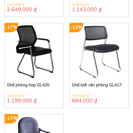
2.649.000
₫
1.143.000
₫
0
0
out
out
of
of
5
5
-17%
-13%
Ghế phòng họp GL425
Ghế lưới văn phòng GL417
1.198.000
₫
684.000
₫
0
0
out
out
of
of
5
5
-17%