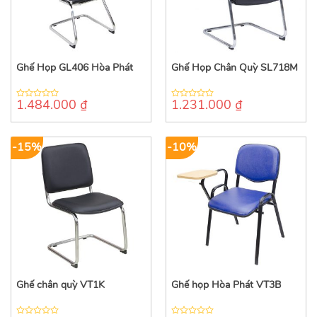
Ghế Họp GL406 Hòa Phát
Ghế Họp Chân Quỳ SL718M
1.484.000
₫
1.231.000
₫
0
0
out
out
of
of
5
5
-15%
-10%
Ghế chân quỳ VT1K
Ghế họp Hòa Phát VT3B