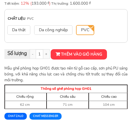
12% (
₫
)
₫
Tiết kiệm:
193.000
Thị trường:
1.600.000
CHẤT LIỆU
:
PVC
Da thật
Da công nghiệp
PVC
Ghế phòng họp cao cấp GH01 số lượng
THÊM VÀO GIỎ HÀNG
Mẫu ghế phòng họp GH01 được tạo nên
từ gỗ cao cấp, sơn phủ PU sáng
bóng, với khả năng chịu lực cao và chống chịu tốt trước sự thay đổi của
môi trường.
Thông số ghế phòng họp GH01
Chiều rộng
Chiều sâu
Chiều cao
62 cm
71 cm
104 cm
CHAT ZALO
CHAT MESSENGER