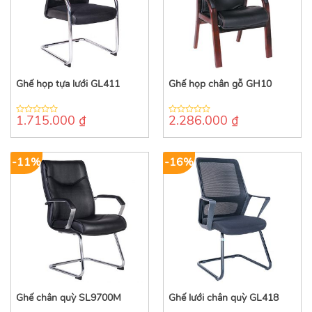
Ghế họp tựa lưới GL411
Ghế họp chân gỗ GH10
1.715.000
₫
2.286.000
₫
0
0
out
out
of
of
5
5
-11%
-16%
Ghế chân quỳ SL9700M
Ghế lưới chân quỳ GL418