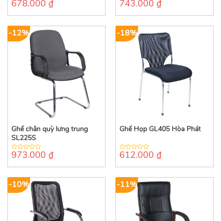
678.000
₫
743.000
₫
0
0
out
out
of
of
5
5
-12%
-18%
Ghế chân quỳ lưng trung
Ghế Họp GL405 Hòa Phát
SL225S
973.000
₫
612.000
₫
0
0
out
out
of
of
5
5
-10%
-11%