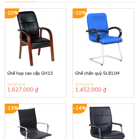
-10%
-10%
Ghế họp cao cấp GH13
Ghế chân quỳ SL811M
1.627.000
₫
1.452.000
₫
0
0
out
out
of
of
5
5
-13%
-14%