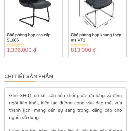
Ghế phòng họp cao cấp
Ghế phòng họp khung thép
SL606
mạ VT1
1.396.000
₫
813.000
₫
0
0
out
out
of
of
5
5
CHI TIẾT SẢN PHẨM
Ghế GH01 có kết cấu liền khối giữa tựa lưng và đệm
ngồi liền khối, kiến tạo đường cong vừa đẹp mắt vừa
thanh lịch, mang đến sự sang trọng, đẳng cấp cho
người sử dụng.
Lưng tựa hơi hõm, da bọc êm ái kết hợp các đường