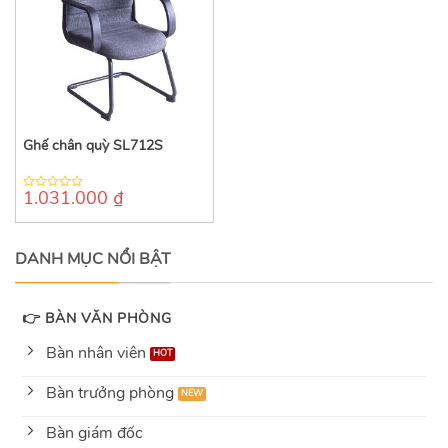
Ghế chân quỳ SL712S
1.031.000
₫
0
out
of
5
DANH MỤC NỔI BẬT
👉 BÀN VĂN PHÒNG
Bàn nhân viên
Bàn trưởng phòng
Bàn giám đốc