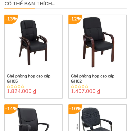
CÓ THỂ BẠN THÍCH…
-13%
-12%
Ghế phòng họp cao cấp
Ghế phòng họp cao cấp
GH05
GH02
1.824.000
₫
1.407.000
₫
0
0
out
out
of
of
5
5
-14%
-10%