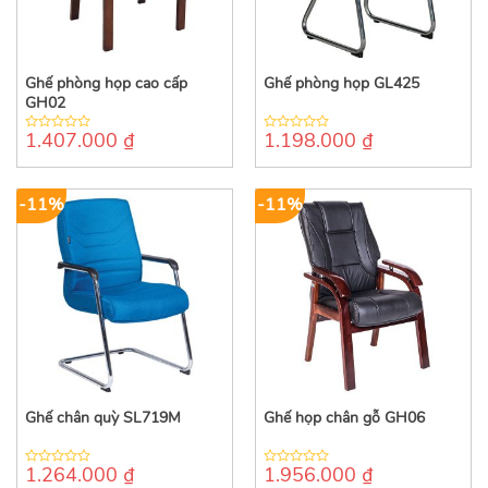
Ghế phòng họp cao cấp
Ghế phòng họp GL425
GH02
1.407.000
₫
1.198.000
₫
0
0
out
out
of
of
5
5
-11%
-11%
Ghế chân quỳ SL719M
Ghế họp chân gỗ GH06
1.264.000
₫
1.956.000
₫
0
0