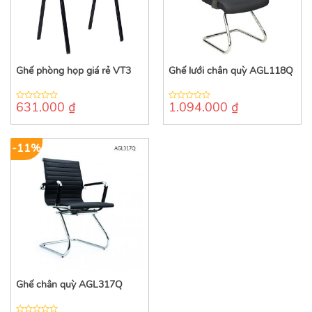
Ghế phòng họp giá rẻ VT3
Ghế lưới chân quỳ AGL118Q
631.000
₫
1.094.000
₫
0
0
out
out
of
of
5
5
-11%
Ghế chân quỳ AGL317Q