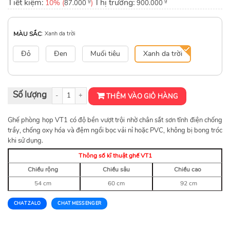
Tiết kiệm:
₫
Thị trường:
₫
10% (
)
87.000
900.000
MÀU SẮC
:
Xanh da trời
Đỏ
Đen
Muối tiêu
Xanh da trời
Ghế phòng họp khung thép mạ VT1 số lượng
THÊM VÀO GIỎ HÀNG
Ghế phòng họp VT1 có độ bền vượt trội nhờ chân sắt sơn tĩnh điện chống
trầy, chống oxy hóa và đệm ngồi bọc vải nỉ hoặc PVC, không bị bong tróc
khi sử dụng.
Thông số kĩ thuật ghế VT1
Chiều rộng
Chiều sâu
Chiều cao
54 cm
60 cm
92 cm
CHAT ZALO
CHAT MESSENGER