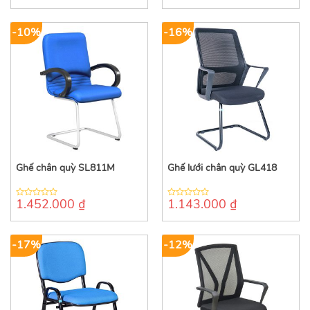
out
out
of
of
5
5
-10%
-16%
Ghế chân quỳ SL811M
Ghế lưới chân quỳ GL418
1.452.000
₫
1.143.000
₫
0
0
out
out
of
of
5
5
-17%
-12%