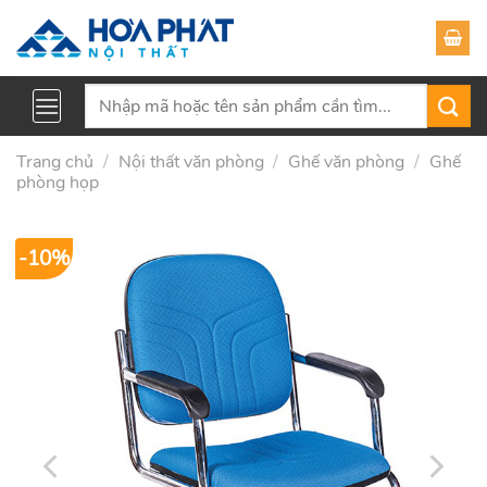
Skip
to
content
Tìm
kiếm:
Trang chủ
/
Nội thất văn phòng
/
Ghế văn phòng
/
Ghế
phòng họp
-10%