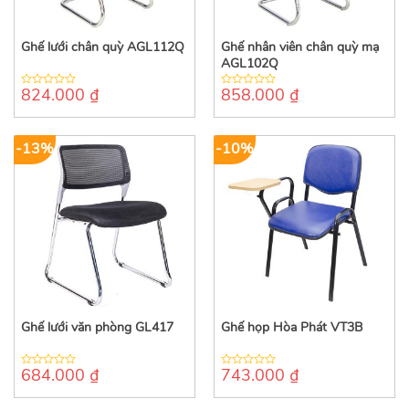
Ghế lưới chân quỳ AGL112Q
Ghế nhân viên chân quỳ mạ
AGL102Q
824.000
₫
858.000
₫
0
0
out
out
of
of
5
5
-13%
-10%
Ghế lưới văn phòng GL417
Ghế họp Hòa Phát VT3B
684.000
₫
743.000
₫
0
0
out
out
of
of
5
5