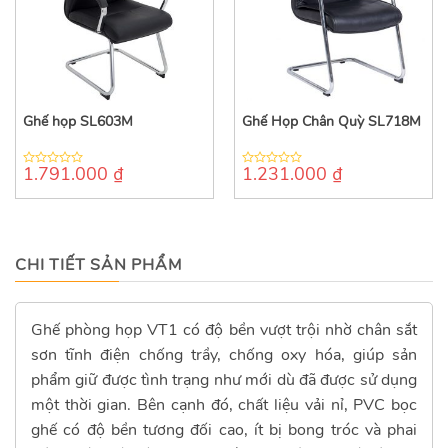
Ghế họp SL603M
Ghế Họp Chân Quỳ SL718M
1.791.000
₫
1.231.000
₫
0
0
out
out
of
of
5
5
CHI TIẾT SẢN PHẨM
Ghế phòng họp VT1 có độ bền vượt trội nhờ chân sắt
sơn tĩnh điện chống trầy, chống oxy hóa, giúp sản
phẩm giữ được tình trạng như mới dù đã được sử dụng
một thời gian. Bên cạnh đó, chất liệu vải nỉ, PVC bọc
ghế có độ bền tương đối cao, ít bị bong tróc và phai