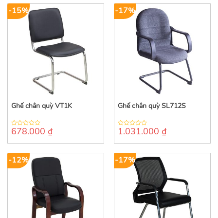
-15%
-17%
Ghế chân quỳ VT1K
Ghế chân quỳ SL712S
678.000
₫
1.031.000
₫
0
0
out
out
of
of
5
5
-12%
-17%