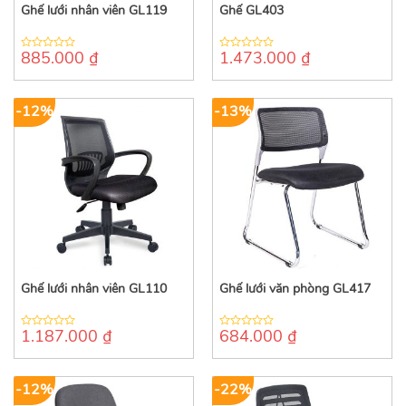
Ghế lưới nhân viên GL119
Ghế GL403
885.000
₫
1.473.000
₫
0
0
out
out
of
of
5
5
-12%
-13%
Ghế lưới nhân viên GL110
Ghế lưới văn phòng GL417
1.187.000
₫
684.000
₫
0
0
out
out
of
of
5
5
-12%
-22%