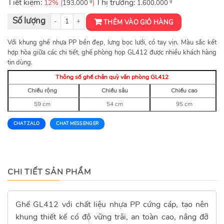
Tiết kiệm:
₫
Thị trường:
₫
12% (
)
193.000
1.600.000
Ghế chân quỳ văn phòng GL412 số lượng
THÊM VÀO GIỎ HÀNG
Với khung ghế nhựa PP bền đẹp, lưng bọc lưới, có tay vịn. Màu sắc kết
hợp hòa giữa các chi tiết, ghế phòng họp GL412 được nhiều khách hàng
tin dùng.
Thông số ghế chân quỳ văn phòng GL412
Chiều rộng
Chiều sâu
Chiều cao
59 cm
54 cm
95 cm
CHAT ZALO
CHAT MESSENGER
CHI TIẾT SẢN PHẨM
Ghế GL412 với chất liệu nhựa PP cứng cáp, tạo nên
khung thiết kế có độ vững trãi, an toàn cao, nâng đỡ