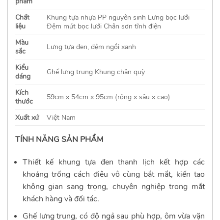
phẩm
Chất
Khung tựa nhựa PP nguyên sinh
Lưng bọc lưới
liệu
Đệm mút bọc lưới
Chân sơn tĩnh điện
Màu
Lưng tựa đen, đệm ngồi xanh
sắc
Kiểu
Ghế lưng trung
Khung chân quỳ
dáng
Kích
59cm x 54cm x 95
cm
(rộng x sâu x cao)
thước
Xuất xứ
Việt Nam
TÍNH NĂNG SẢN PHẨM
Thiết kế khung tựa đen thanh lịch kết hợp các
khoảng trống cách điệu vô cùng bắt mắt, kiến tạo
không gian sang trọng, chuyên nghiệp trong mắt
khách hàng và đối tác.
Ghế lưng trung, có độ ngả sau phù hợp, ôm vừa vặn