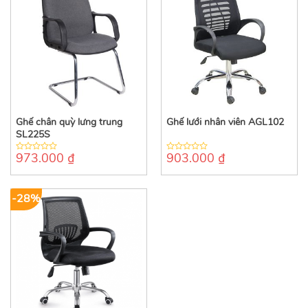
Ghế chân quỳ lưng trung
Ghế lưới nhân viên AGL102
SL225S
973.000
₫
903.000
₫
0
0
out
out
of
of
5
5
-28%