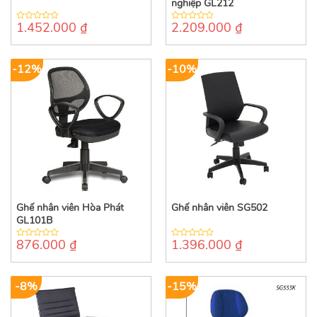
nghiệp GL212
1.452.000
₫
2.209.000
₫
0
0
out
out
of
of
5
5
-12%
-10%
Ghế nhân viên Hòa Phát
Ghế nhân viên SG502
GL101B
876.000
₫
1.396.000
₫
0
0
out
out
of
of
5
5
-8%
-15%