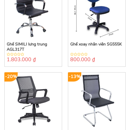
Ghế SIMILI lưng trung
Ghế xoay nhân viên SG555K
AGL317T
1.803.000
₫
800.000
₫
0
0
out
out
of
of
5
5
-20%
-13%