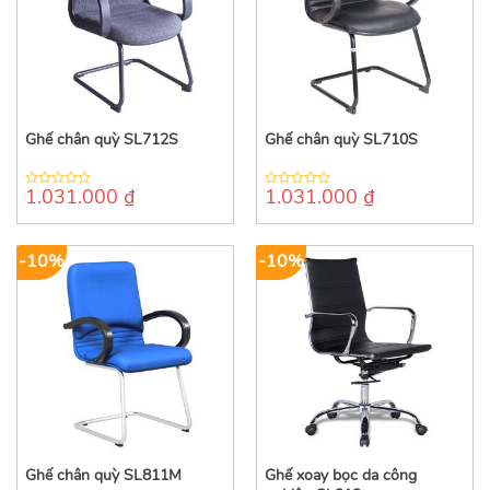
Ghế chân quỳ SL712S
Ghế chân quỳ SL710S
1.031.000
₫
1.031.000
₫
0
0
out
out
of
of
5
5
-10%
-10%
Ghế chân quỳ SL811M
Ghế xoay bọc da công