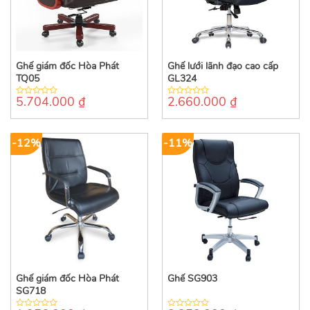
Ghế giám đốc Hòa Phát
Ghế lưới lãnh đạo cao cấp
TQ05
GL324
5.704.000
₫
2.660.000
₫
0
0
out
out
of
of
5
5
-12%
-11%
Ghế giám đốc Hòa Phát
Ghế SG903
SG718