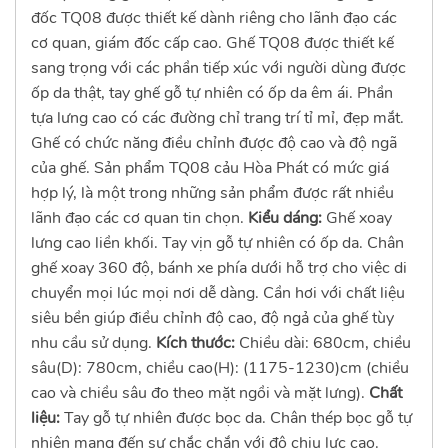
đốc TQ08 được thiết kế dành riêng cho lãnh đạo các
cơ quan, giám đốc cấp cao. Ghế TQ08 được thiết kế
sang trọng với các phần tiếp xúc với người dùng được
ốp da thật, tay ghế gỗ tự nhiên có ốp da êm ái. Phần
tựa lưng cao có các đường chỉ trang trí tỉ mỉ, đẹp mắt.
Ghế có chức năng điều chỉnh được độ cao và độ ngã
của ghế. Sản phẩm TQ08 cảu Hòa Phát có mức giá
hợp lý, là một trong những sản phẩm được rất nhiều
lãnh đạo các cơ quan tin chọn.
Kiểu dáng:
Ghế xoay
lưng cao liền khối. Tay vịn gỗ tự nhiên có ốp da. Chân
ghế xoay 360 độ, bánh xe phía dưới hỗ trợ cho việc di
chuyển mọi lúc mọi nơi dễ dàng. Cần hơi với chất liệu
siêu bền giúp điều chỉnh độ cao, độ ngả của ghế tùy
nhu cầu sử dụng.
Kích thước:
Chiều dài: 680cm, chiều
sâu(D): 780cm, chiều cao(H): (1175-1230)cm (chiều
cao và chiều sâu đo theo mặt ngồi và mặt lưng).
Chất
liệu:
Tay gỗ tự nhiên được bọc da. Chân thép bọc gỗ tự
nhiên mang đến sự chắc chắn với độ chịu lực cao.