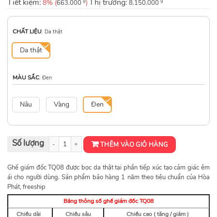
Tiết kiệm:
₫
Thị trường:
₫
8% (
)
663.000
8.150.000
CHẤT LIỆU
:
Da thật
Da thật
MÀU SẮC
:
Đen
Nâu
Vàng
Đen
Ghế giám đốc TQ08 | Hòa Phát số lượng
THÊM VÀO GIỎ HÀNG
Ghế giám đốc TQ08 được bọc da thật tại phần tiếp xúc tạo cảm giác êm
ái cho người dùng. Sản phẩm bảo hàng 1 năm theo tiêu chuẩn của Hòa
Phát, freeship
Bảng thông số ghế giám đốc TQ08
Chiều dài
Chiều sâu
Chiều cao ( tăng / giảm )