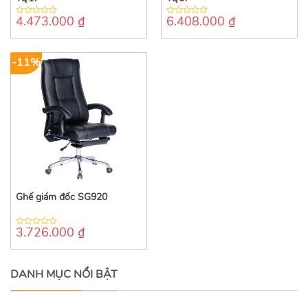
4.473.000
₫
6.408.000
₫
0
0
out
out
of
of
5
5
-11%
Ghế giám đốc SG920
3.726.000
₫
0
out
of
5
DANH MỤC NỔI BẬT