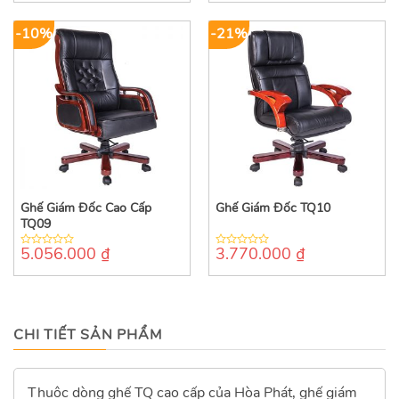
of
5
-10%
-21%
Ghế Giám Đốc Cao Cấp
Ghế Giám Đốc TQ10
TQ09
5.056.000
₫
3.770.000
₫
0
0
out
out
of
of
5
5
CHI TIẾT SẢN PHẨM
Thuộc dòng ghế TQ cao cấp của Hòa Phát, ghế giám