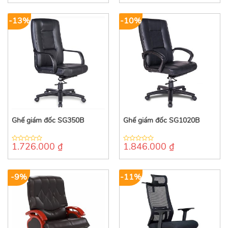
of
of
5
5
-13%
-10%
Ghế giám đốc SG350B
Ghế giám đốc SG1020B
1.726.000
₫
1.846.000
₫
0
0
out
out
of
of
5
5
-9%
-11%