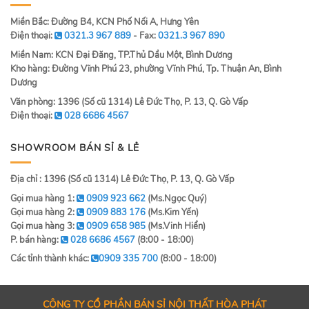
Miền Bắc: Đường B4, KCN Phố Nối A, Hưng Yên
Điện thoại:
0321.3 967 889
- Fax:
0321.3 967 890
Miền Nam: KCN Đại Đăng, TP.Thủ Dầu Một, Bình Dương
Kho hàng: Đường Vĩnh Phú 23, phường Vĩnh Phú, Tp. Thuận An, Bình
Dương
Văn phòng: 1396 (Số cũ 1314) Lê Đức Thọ, P. 13, Q. Gò Vấp
Điện thoại:
028 6686 4567
SHOWROOM BÁN SỈ & LẺ
Địa chỉ : 1396 (Số cũ 1314) Lê Đức Thọ, P. 13, Q. Gò Vấp
Gọi mua hàng 1:
0909 923 662
(Ms.Ngọc Quý)
Gọi mua hàng 2:
0909 883 176
(Ms.Kim Yến)
Gọi mua hàng 3:
0909 658 985
(Ms.Vinh Hiển)
P. bán hàng:
028 6686 4567
(8:00 - 18:00)
Các tỉnh thành khác:
0909 335 700
(8:00 - 18:00)
CÔNG TY CỔ PHẦN BÁN SỈ NỘI THẤT HÒA PHÁT