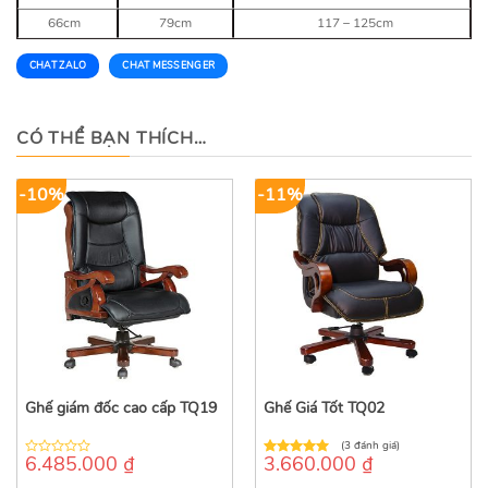
66cm
79cm
117 – 125cm
CHAT ZALO
CHAT MESSENGER
CÓ THỂ BẠN THÍCH…
-10%
-11%
Ghế giám đốc cao cấp TQ19
Ghế Giá Tốt TQ02
(3 đánh giá)
6.485.000
₫
3.660.000
₫
0
5.00
out of
out
5