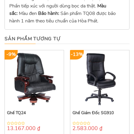
Phần tiếp xúc với người dùng bọc da thật.
Màu
sắc:
Màu đen
Bảo hành:
Sản phẩm TQ08 được bảo
hành 1 năm theo tiêu chuẩn của Hòa Phát.
SẢN PHẨM TƯƠNG TỰ
-9%
-13%
Ghế TQ24
Ghế Giám Đốc SG910
13.167.000
₫
2.583.000
₫
0
0
out
out