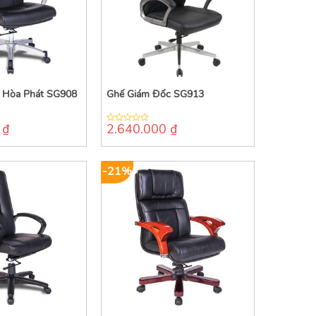
 Hòa Phát SG908
Ghế Giám Đốc SG913
0
₫
2.640.000
₫
0
out
of
5
-21%