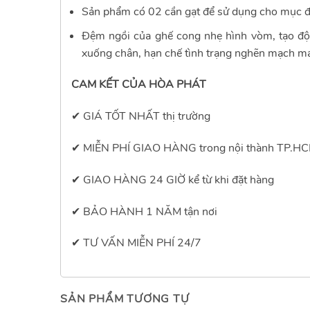
Sản phẩm có 02 cần gạt để sử dụng cho mục đíc
Đệm ngồi của ghế cong nhẹ hình vòm, tạo độ 
xuống chân, hạn chế tình trạng nghẽn mạch má
CAM KẾT CỦA HÒA PHÁT
✔ GIÁ TỐT NHẤT thị trường
✔ MIỄN PHÍ GIAO HÀNG trong nội thành TP.HC
✔ GIAO HÀNG 24 GIỜ kể từ khi đặt hàng
✔ BẢO HÀNH 1 NĂM tận nơi
✔ TƯ VẤN MIỄN PHÍ 24/7
SẢN PHẨM TƯƠNG TỰ