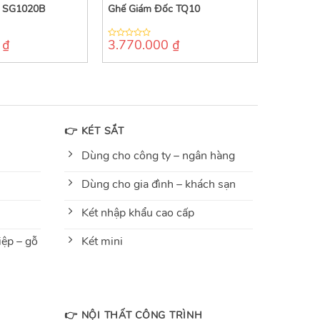
c SG1020B
Ghế Giám Đốc TQ10
0
₫
3.770.000
₫
0
out
of
5
👉 KÉT SẮT
Dùng cho công ty – ngân hàng
Dùng cho gia đình – khách sạn
Két nhập khẩu cao cấp
ệp – gỗ
Két mini
👉 NỘI THẤT CÔNG TRÌNH