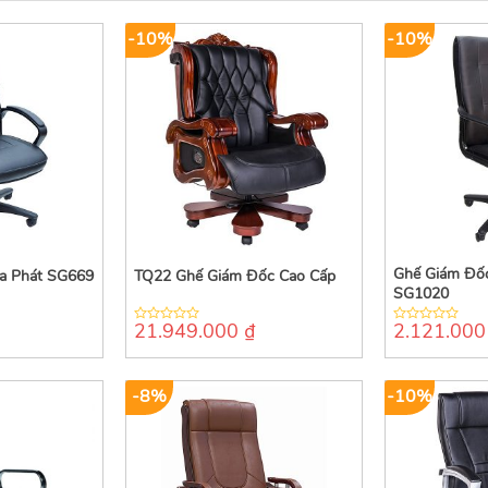
-10%
-10%
Ghế Giám Đố
a Phát SG669
TQ22 Ghế Giám Đốc Cao Cấp
SG1020
21.949.000
₫
2.121.00
0
0
out
out
of
of
5
5
-8%
-10%