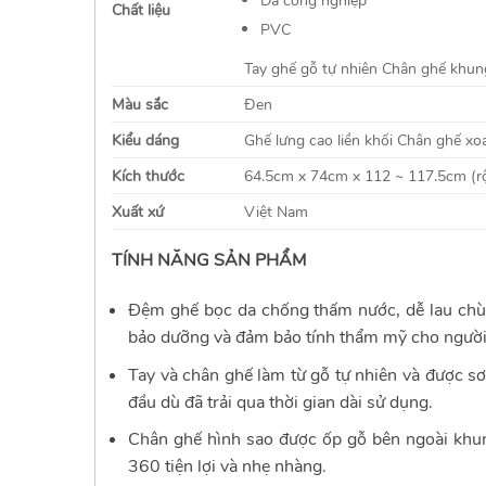
Da công nghiệp
Chất liệu
PVC
Tay ghế gỗ tự nhiên
Chân ghế khung
Màu sắc
Đen
Kiểu dáng
Ghế lưng cao liền khối
Chân ghế xoa
Kích thước
64.5cm x 74cm x 112 ~ 117.5cm (rộ
Xuất xứ
Việt Nam
TÍNH NĂNG SẢN PHẨM
Đệm ghế bọc da chống thấm nước, dễ lau chùi
bảo dưỡng và đảm bảo tính thẩm mỹ cho người
Tay và chân ghế làm từ gỗ tự nhiên và được s
đầu dù đã trải qua thời gian dài sử dụng.
Chân ghế hình sao được ốp gỗ bên ngoài khun
360 tiện lợi và nhẹ nhàng.