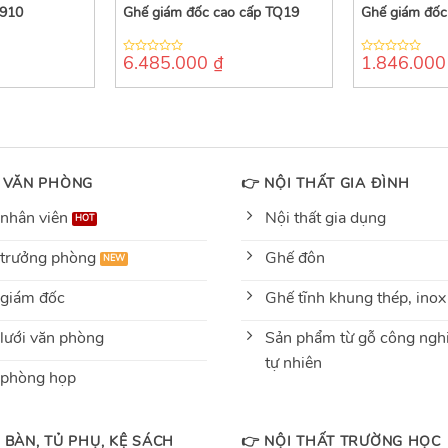
910
Ghế giám đốc cao cấp TQ19
Ghế giám đố
6.485.000
₫
1.846.00
0
0
out
out
of
of
5
5
 VĂN PHÒNG
👉 NỘI THẤT GIA ĐÌNH
nhân viên
Nội thất gia dụng
trưởng phòng
Ghế đôn
giám đốc
Ghế tĩnh khung thép, inox
lưới văn phòng
Sản phẩm từ gỗ công nghi
tự nhiên
 phòng họp
 BÀN, TỦ PHỤ, KỆ SÁCH
👉 NỘI THẤT TRƯỜNG HỌC