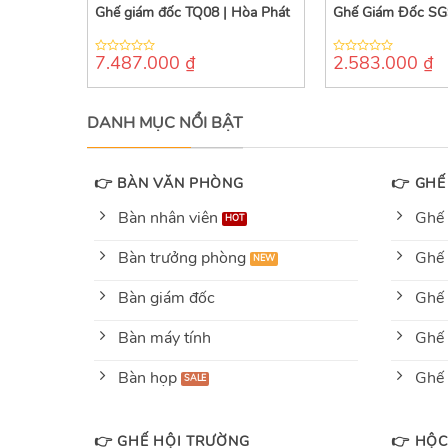
Ghế giám đốc TQ08 | Hòa Phát
Ghế Giám Đốc SG
7.487.000
₫
2.583.000
₫
0
0
out
out
of
of
5
5
DANH MỤC NỔI BẬT
👉 BÀN VĂN PHÒNG
👉 GHẾ
Bàn nhân viên
Ghế 
Bàn trưởng phòng
Ghế 
Bàn giám đốc
Ghế 
Bàn máy tính
Ghế 
Bàn họp
Ghế
👉 GHẾ HỘI TRƯỜNG
👉 HỘC