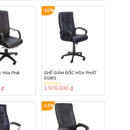
-10%
c Hòa Phát
GHẾ GIÁM ĐỐC HÒA PHÁT
SG901
0
₫
1.978.000
₫
0
out
of
5
-12%