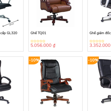
 cấp GL320
Ghế TQ01
Ghế giám đốc
5.056.000
₫
3.352.00
0
0
out
out
of
of
5
5
-10%
-10%