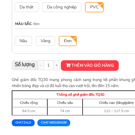
Da thật
Da công nghiệp
PVC
MÀU SẮC
:
Đen
Nâu
Vàng
Đen
Ghế giám đốc TQ30 số lượng
THÊM VÀO GIỎ HÀNG
Ghế giám đốc TQ30 mang phong cách sang trọng tới phần khung gh
nhiên bóng đẹp và có độ tuổi thọ cao vượt trội, lên đến 15 năm.
Thông số ghế giám đốc TQ30
Chiều rộng
Chiều sâu
Chiều cao (tăng/giảm)
64.5 cm
74 cm
112 – 117.5 cm
CHAT ZALO
CHAT MESSENGER