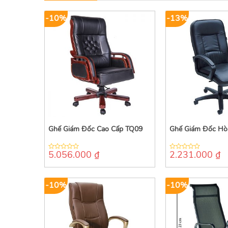
-10%
-13%
Ghế Giám Đốc Cao Cấp TQ09
Ghế Giám Đốc Hò
5.056.000
₫
2.231.000
₫
0
0
out
out
of
of
5
5
-10%
-10%