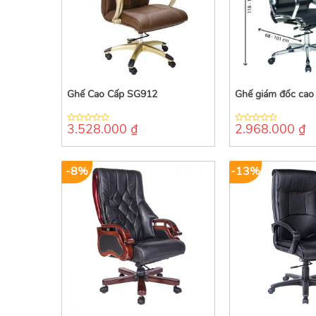
Ghế Cao Cấp SG912
Ghế giám đốc cao
3.528.000
₫
2.968.000
₫
0
0
out
out
of
of
5
5
-8%
-13%