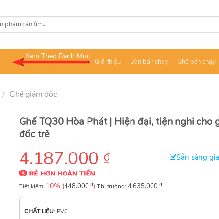
Xem Theo Danh Mục
Giới thiệu
Bàn bán chạy
Ghế bán chạy
/
Ghế giám đốc
Ghế TQ30 Hòa Phát | Hiện đại, tiện nghi cho 
đốc trẻ
4.187.000
₫
Sẵn sàng gi
10% (
₫
)
₫
Tiết kiệm:
448.000
Thị trường:
4.635.000
CHẤT LIỆU
:
PVC