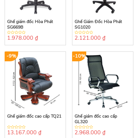
Ghế giám đốc Hòa Phát
Ghế Giám Đốc Hòa Phát
SG669B
SG1020
1.978.000
₫
2.121.000
₫
0
0
out
out
of
of
5
5
-9%
-10%
Ghế giám đốc cao cấp TQ21
Ghế giám đốc cao cấp
GL320
13.167.000
₫
2.968.000
₫
0
0
out
out