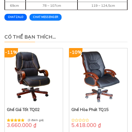
69cm
78 – 107cm
119 – 124,5cm
CHAT ZALO
CHAT MESSENGER
CÓ THỂ BẠN THÍCH…
-11%
-10%
Ghế Giá Tốt TQ02
Ghế Hòa Phát TQ15
(3 đánh giá)
3.660.000
₫
5.418.000
₫
5.00
out of
0
5
out