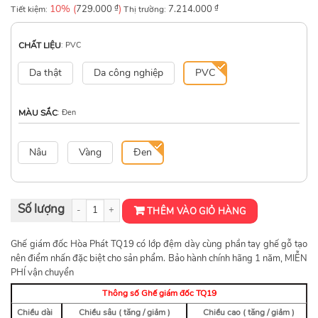
10% (
₫
)
₫
Tiết kiệm:
729.000
Thị trường:
7.214.000
CHẤT LIỆU
:
PVC
Da thật
Da công nghiệp
PVC
MÀU SẮC
:
Đen
Nâu
Vàng
Đen
Ghế giám đốc cao cấp TQ19 số lượng
THÊM VÀO GIỎ HÀNG
Ghế giám đốc Hòa Phát TQ19 có lớp đệm dày cùng phần tay ghế gỗ tạo
nên điểm nhấn đặc biệt cho sản phẩm. Bảo hành chính hãng 1 năm, MIỄN
PHÍ vận chuyển
Thông số Ghế giám đốc TQ19
Chiều dài
Chiều sâu ( tăng / giảm )
Chiều cao ( tăng / giảm )