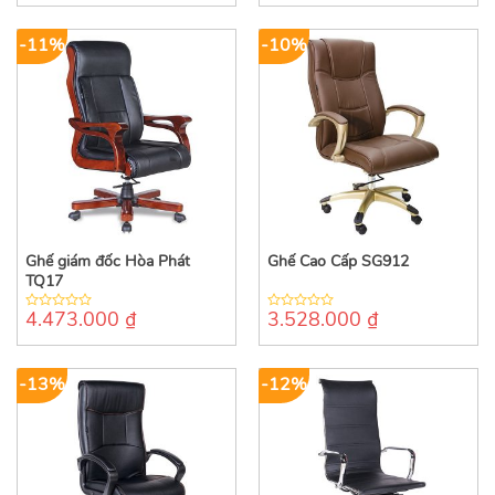
of
of
5
5
-11%
-10%
Ghế giám đốc Hòa Phát
Ghế Cao Cấp SG912
TQ17
4.473.000
₫
3.528.000
₫
0
0
out
out
of
of
5
5
-13%
-12%