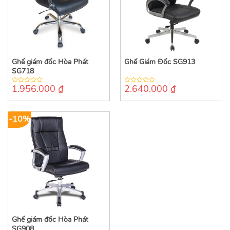
Ghế giám đốc Hòa Phát
Ghế Giám Đốc SG913
SG718
1.956.000
₫
2.640.000
₫
0
0
out
out
of
of
5
5
-10%
Ghế giám đốc Hòa Phát
SG908