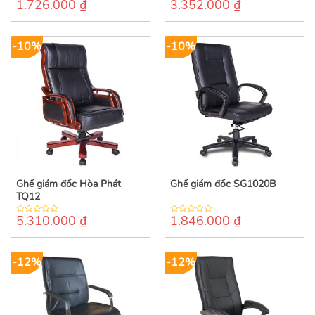
1.726.000
₫
3.352.000
₫
0
0
out
out
of
of
5
5
-10%
-10%
Ghế giám đốc Hòa Phát
Ghế giám đốc SG1020B
TQ12
5.310.000
₫
1.846.000
₫
0
0
out
out
of
of
5
5
-12%
-12%