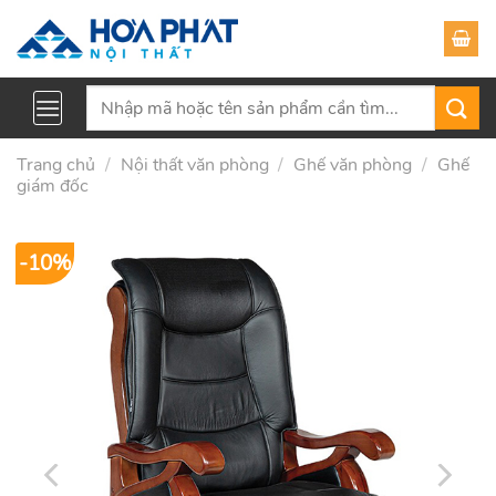
Skip
to
content
Tìm
kiếm:
Trang chủ
/
Nội thất văn phòng
/
Ghế văn phòng
/
Ghế
giám đốc
-10%