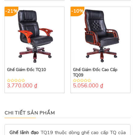
of
5
-21%
-10%
Ghế Giám Đốc TQ10
Ghế Giám Đốc Cao Cấp
TQ09
3.770.000
₫
5.056.000
₫
0
0
out
out
of
of
5
5
CHI TIẾT SẢN PHẨM
Ghế lãnh đạo
TQ19 thuộc dòng ghế cao cấp TQ của