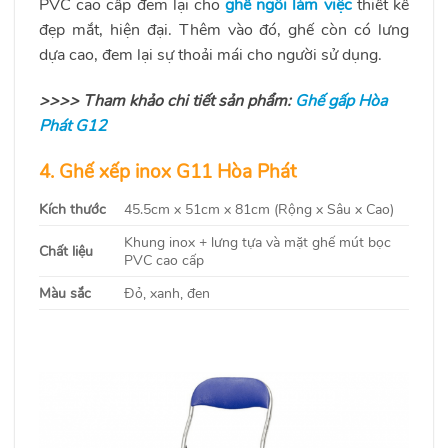
PVC cao cấp đem lại cho
ghế ngồi làm việc
thiết kế
đẹp mắt, hiện đại. Thêm vào đó, ghế còn có lưng
dựa cao, đem lại sự thoải mái cho người sử dụng.
>>>> Tham khảo chi tiết sản phẩm:
Ghế gấp Hòa
Phát G12
4. Ghế xếp inox G11 Hòa Phát
Kích thước
45.5cm x 51cm x 81cm (Rộng x Sâu x Cao)
Khung inox + lưng tựa và mặt ghế mút bọc
Chất liệu
PVC cao cấp
Màu sắc
Đỏ, xanh, đen