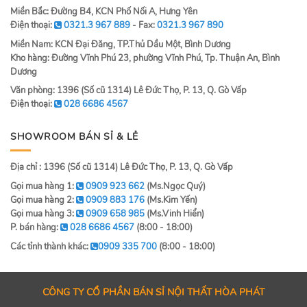
Miền Bắc: Đường B4, KCN Phố Nối A, Hưng Yên
Điện thoại:
0321.3 967 889
- Fax:
0321.3 967 890
Miền Nam: KCN Đại Đăng, TP.Thủ Dầu Một, Bình Dương
Kho hàng: Đường Vĩnh Phú 23, phường Vĩnh Phú, Tp. Thuận An, Bình
Dương
Văn phòng: 1396 (Số cũ 1314) Lê Đức Thọ, P. 13, Q. Gò Vấp
Điện thoại:
028 6686 4567
SHOWROOM BÁN SỈ & LẺ
Địa chỉ : 1396 (Số cũ 1314) Lê Đức Thọ, P. 13, Q. Gò Vấp
Gọi mua hàng 1:
0909 923 662
(Ms.Ngọc Quý)
Gọi mua hàng 2:
0909 883 176
(Ms.Kim Yến)
Gọi mua hàng 3:
0909 658 985
(Ms.Vinh Hiển)
P. bán hàng:
028 6686 4567
(8:00 - 18:00)
Các tỉnh thành khác:
0909 335 700
(8:00 - 18:00)
CÔNG TY CỔ PHẦN BÁN SỈ NỘI THẤT HÒA PHÁT