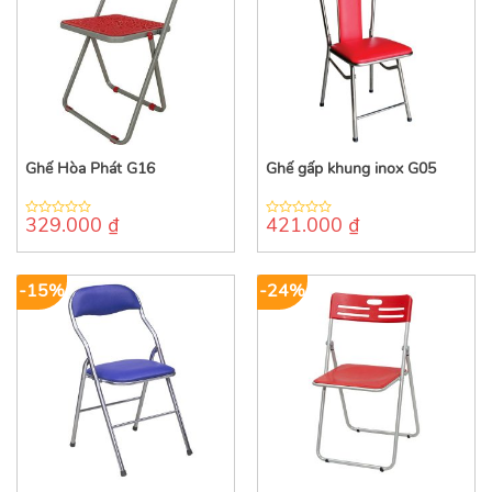
Ghế Hòa Phát G16
Ghế gấp khung inox G05
329.000
₫
421.000
₫
0
0
out
out
of
of
5
5
-15%
-24%