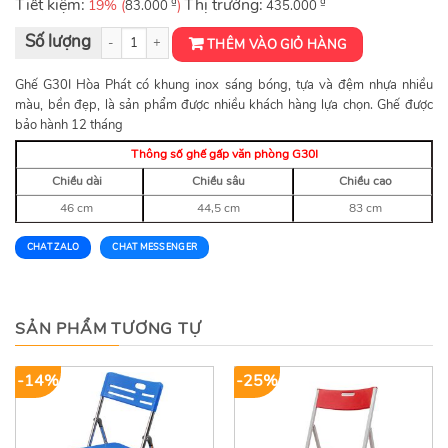
Tiết kiệm:
₫
Thị trường:
₫
19% (
)
83.000
435.000
GHẾ GẤP HÒA PHÁT G30I Khung INOX số lượng
THÊM VÀO GIỎ HÀNG
Ghế G30I Hòa Phát có khung inox sáng bóng, tựa và đệm nhựa nhiều
màu, bền đẹp, là sản phẩm được nhiều khách hàng lựa chọn. Ghế được
bảo hành 12 tháng
Thông số ghế gấp văn phòng G30I
Chiều dài
Chiều sâu
Chiều cao
46 cm
44,5 cm
83 cm
CHAT ZALO
CHAT MESSENGER
SẢN PHẨM TƯƠNG TỰ
-14%
-25%