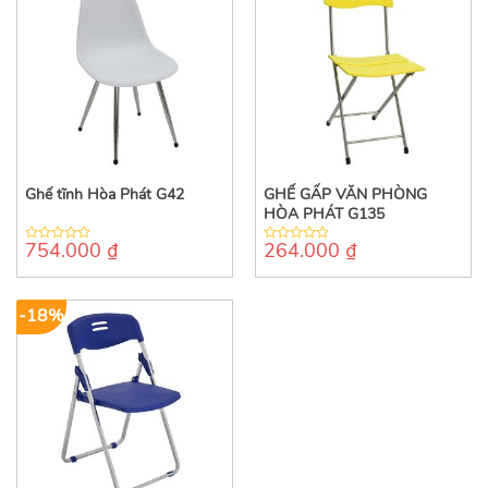
Ghế tĩnh Hòa Phát G42
GHẾ GẤP VĂN PHÒNG
HÒA PHÁT G135
754.000
₫
264.000
₫
0
0
out
out
of
of
5
5
-18%