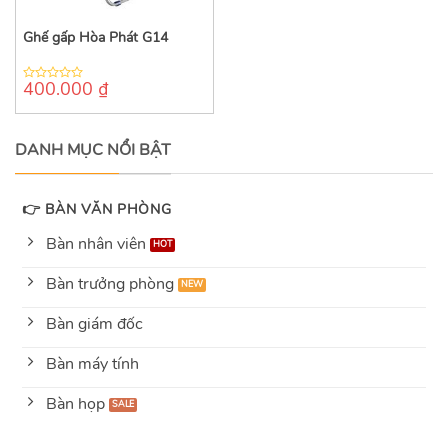
Ghế gấp Hòa Phát G14
400.000
₫
0
out
of
5
DANH MỤC NỔI BẬT
👉 BÀN VĂN PHÒNG
Bàn nhân viên
Bàn trưởng phòng
Bàn giám đốc
Bàn máy tính
Bàn họp