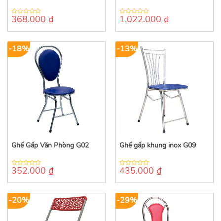
368.000
₫
1.022.000
₫
0
0
out
out
of
of
5
5
-18%
-13%
Ghế Gấp Văn Phòng G02
Ghế gấp khung inox G09
352.000
₫
435.000
₫
0
0
out
out
of
of
5
5
-20%
-29%