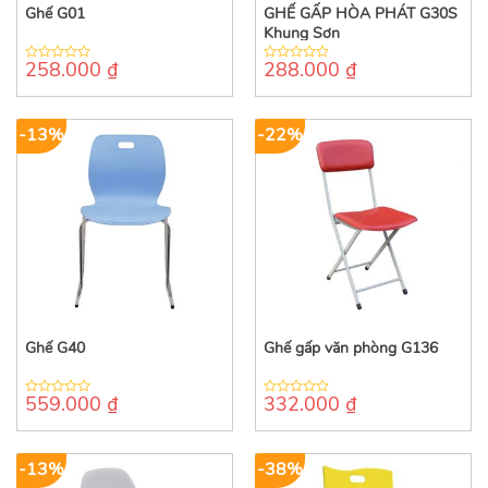
Ghế G01
GHẾ GẤP HÒA PHÁT G30S
Khung Sơn
258.000
₫
288.000
₫
0
0
out
out
of
of
5
5
-13%
-22%
Ghế G40
Ghế gấp văn phòng G136
559.000
₫
332.000
₫
0
0
out
out
of
of
5
5
-13%
-38%