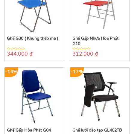
Ghế G30 ( Khung thép mạ )
Ghế Gấp Nhựa Hòa Phát
G10
344.000
₫
312.000
₫
0
0
out
out
of
of
5
5
-14%
-17%
Ghế Gấp Hòa Phát G04
Ghế lưới đào tạo GL402TB