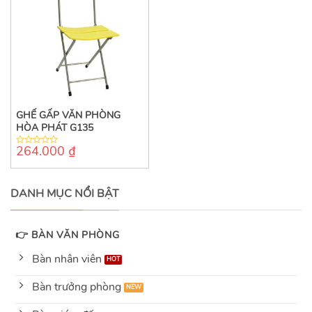
GHẾ GẤP VĂN PHÒNG
HÒA PHÁT G135
264.000
₫
0
out
of
5
DANH MỤC NỔI BẬT
👉 BÀN VĂN PHÒNG
Bàn nhân viên
Bàn trưởng phòng