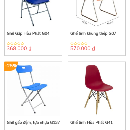
Ghế Gấp Hòa Phát G04
Ghế tĩnh khung thép G07
368.000
₫
570.000
₫
0
0
out
out
of
of
5
5
-25%
Ghế gấp đệm, tựa nhựa G137
Ghế tĩnh Hòa Phát G41