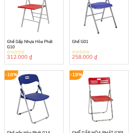
Ghế Gấp Nhựa Hòa Phát
Ghế G01
G10
312.000
₫
258.000
₫
0
0
out
out
of
of
5
5
-18%
-19%
Ghế gấp Hòa Phát G14
GHẾ GẤP HÒA PHÁT G30I