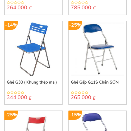
264.000
₫
785.000
₫
0
0
out
out
of
of
5
5
-14%
-25%
Ghế G30 ( Khung thép mạ )
Ghế Gấp G11S Chân SƠN
344.000
₫
265.000
₫
0
0
out
out
of
of
5
5
-25%
-15%