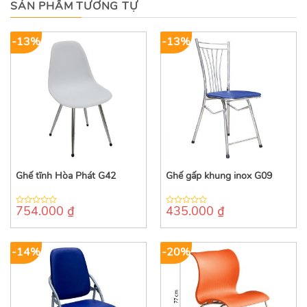
SẢN PHẨM TƯƠNG TỰ
-13%
-13%
Ghế tĩnh Hòa Phát G42
Ghế gấp khung inox G09
754.000
₫
435.000
₫
0
0
out
out
of
of
5
5
-14%
-20%