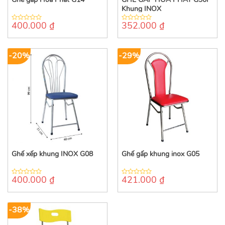
Khung INOX
400.000
₫
352.000
₫
0
0
out
out
of
of
5
5
-20%
-29%
Ghế xếp khung INOX G08
Ghế gấp khung inox G05
400.000
₫
421.000
₫
0
0
out
out
of
of
5
5
-38%