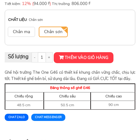
12% (
₫
)
₫
Tiết kiệm:
94.000
Thị trường:
806.000
CHẤT LIỆU
:
Chân sơn
Chân mạ
Chân sơn
Ghế Tựa Hội Trường G46 The One số lượng
THÊM VÀO GIỎ HÀNG
Ghế hội trường The One G46 có thiết kế khung chân vững chắc, chịu lực
tốt. Thiết kế ghế bền bỉ, sử dụng dài lâu. Đang có GIÁ CỰC TỐT tại đây.
Bảng thông số ghế G46
Chiều rộng
Chiều sâu
Chiều cao
90 cm
48.5 cm
50.5 cm
CHAT ZALO
CHAT MESSENGER