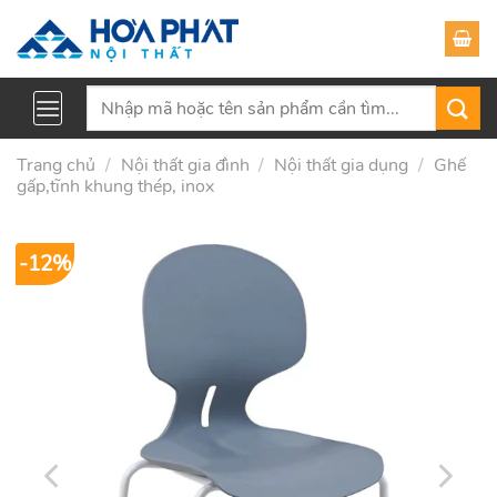
Skip
to
content
Tìm
kiếm:
Trang chủ
/
Nội thất gia đình
/
Nội thất gia dụng
/
Ghế
gấp,tĩnh khung thép, inox
-12%