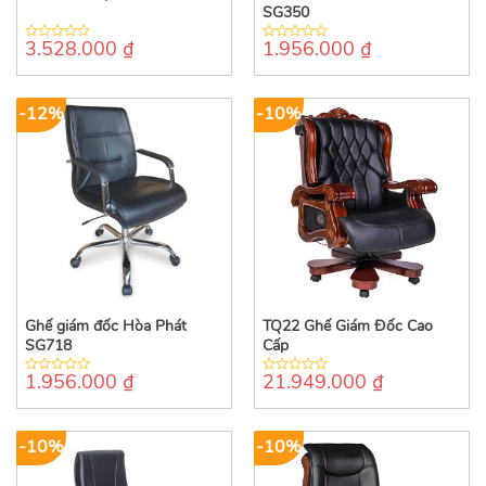
SG350
3.528.000
₫
1.956.000
₫
0
0
out
out
of
of
5
5
-12%
-10%
Ghế giám đốc Hòa Phát
TQ22 Ghế Giám Đốc Cao
SG718
Cấp
1.956.000
₫
21.949.000
₫
0
0
out
out
of
of
5
5
-10%
-10%