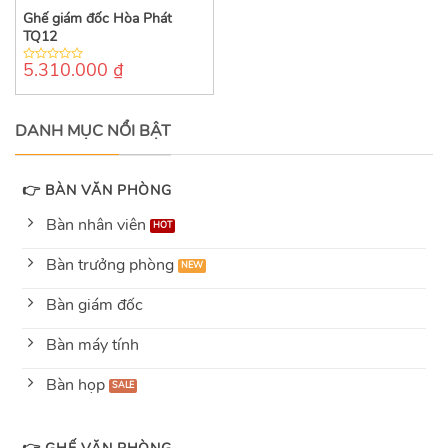
Ghế giám đốc Hòa Phát
TQ12
5.310.000
₫
0
out
of
5
DANH MỤC NỔI BẬT
👉 BÀN VĂN PHÒNG
Bàn nhân viên
Bàn trưởng phòng
Bàn giám đốc
Bàn máy tính
Bàn họp