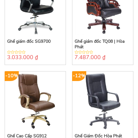
Ghế giám đốc SG9700
Ghế giám đốc TQ08 | Hòa
Phát
3.033.000
₫
7.487.000
₫
0
0
out
out
of
of
5
5
-10%
-12%
Ghế Cao Cấp SG912
Ghế Giám Đốc Hòa Phát