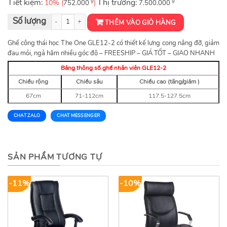
Tiết kiệm:
₫
Thị trường:
₫
10% (
)
752.000
7.500.000
Ghế công thái GLE12-2 số lượng
THÊM VÀO GIỎ HÀNG
Ghế công thái học The One GLE12-2 có thiết kế lưng cong nâng đỡ, giảm
đau mỏi, ngả hãm nhiều góc độ – FREESHIP – GIÁ TỐT – GIAO NHANH
Bảng thông số ghế nhân viên GLE12-2
Chiều rộng
Chiều sâu
Chiều cao (tăng/giảm )
67cm
71-112cm
117.5-127.5cm
CHAT ZALO
CHAT MESSENGER
SẢN PHẨM TƯƠNG TỰ
-11%
-10%