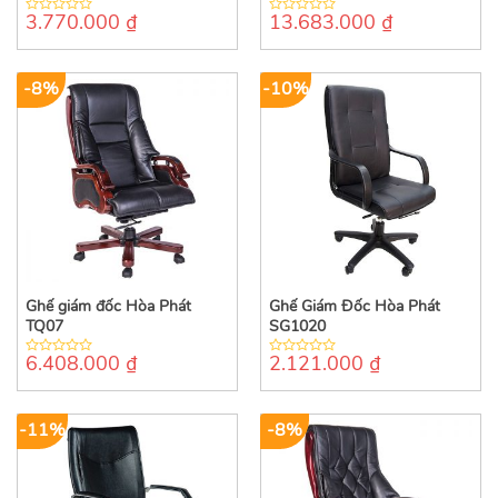
3.770.000
₫
13.683.000
₫
0
0
out
out
of
of
5
5
-8%
-10%
Ghế giám đốc Hòa Phát
Ghế Giám Đốc Hòa Phát
TQ07
SG1020
6.408.000
₫
2.121.000
₫
0
0
out
out
of
of
5
5
-11%
-8%