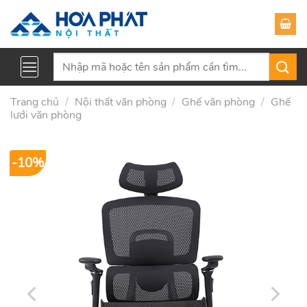
Skip
to
content
Tìm
kiếm:
Trang chủ
/
Nội thất văn phòng
/
Ghế văn phòng
/
Ghế
lưới văn phòng
-10%