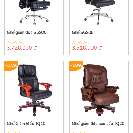
Ghế giám đốc SG920
Ghế SG905
3.726.000
₫
3.616.000
₫
0
0
out
out
of
of
5
5
-21%
-10%
Ghế Giám Đốc TQ10
Ghế giám đốc cao cấp TQ20