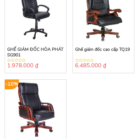
GHẾ GIÁM ĐỐC HÒA PHÁT
Ghế giám đốc cao cấp TQ19
SG901
1.978.000
₫
6.485.000
₫
0
0
out
out
of
of
5
5
-10%