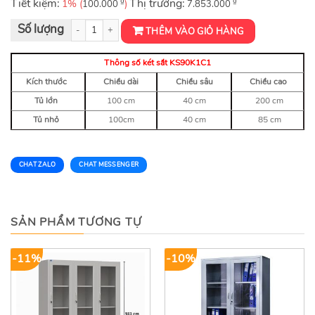
Tiết kiệm:
₫
Thị trường:
₫
1% (
)
100.000
7.853.000
Cụm tủ hồ sơ AP2000-3C số lượng
THÊM VÀO GIỎ HÀNG
Thông số két sắt KS90K1C1
Kích thước
Chiều dài
Chiều sâu
Chiều cao
Tủ lớn
100 cm
40 cm
200 cm
Tủ nhỏ
100cm
40 cm
85 cm
CHAT ZALO
CHAT MESSENGER
SẢN PHẨM TƯƠNG TỰ
-11%
-10%