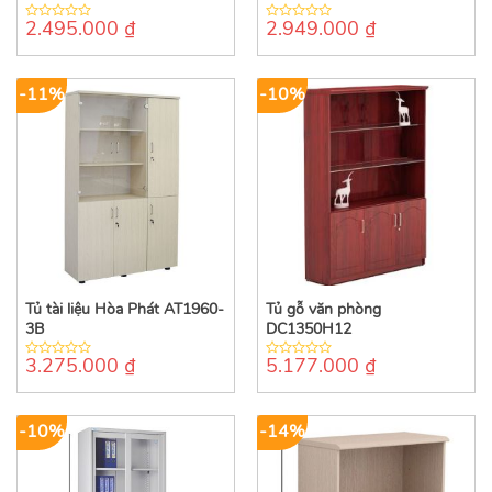
2.495.000
₫
2.949.000
₫
0
0
out
out
of
of
5
5
-11%
-10%
Tủ tài liệu Hòa Phát AT1960-
Tủ gỗ văn phòng
3B
DC1350H12
3.275.000
₫
5.177.000
₫
0
0
out
out
of
of
5
5
-10%
-14%