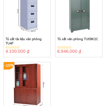
Tủ sắt tài liệu văn phòng
Tủ sắt văn phòng TU09K2C
TU4F
4.100.000
₫
6.946.000
₫
0
0
out
out
of
of
5
5
-10%