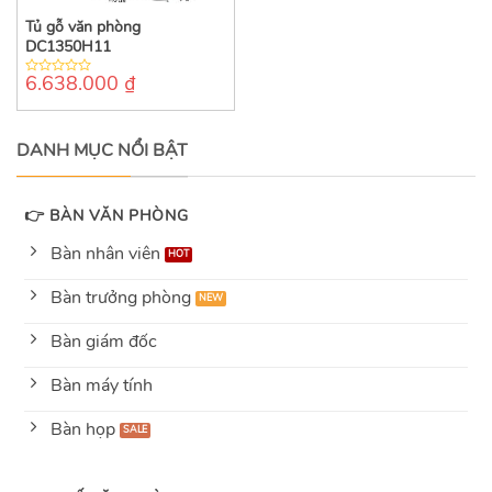
Tủ gỗ văn phòng
DC1350H11
6.638.000
₫
0
out
of
5
DANH MỤC NỔI BẬT
👉 BÀN VĂN PHÒNG
Bàn nhân viên
Bàn trưởng phòng
Bàn giám đốc
Bàn máy tính
Bàn họp