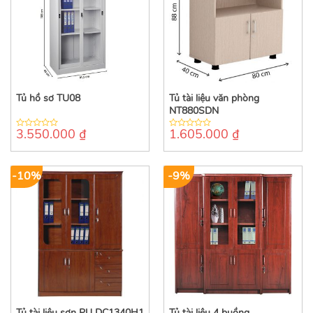
Tủ hồ sơ TU08
Tủ tài liệu văn phòng
NT880SDN
3.550.000
₫
1.605.000
₫
0
0
out
out
of
of
5
5
-10%
-9%
Tủ tài liệu sơn PU DC1340H1
Tủ tài liệu 4 buồng