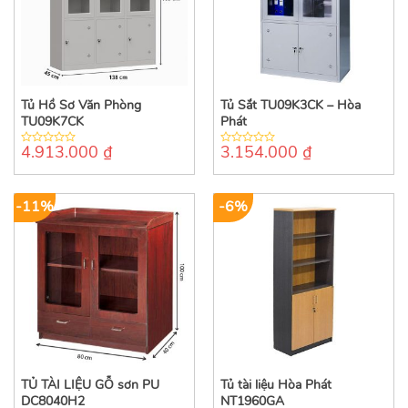
Tủ Hồ Sơ Văn Phòng
Tủ Sắt TU09K3CK – Hòa
TU09K7CK
Phát
4.913.000
₫
3.154.000
₫
0
0
out
out
of
of
5
5
-11%
-6%
TỦ TÀI LIỆU GỖ sơn PU
Tủ tài liệu Hòa Phát
DC8040H2
NT1960GA