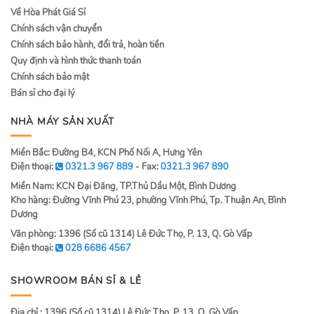
Về Hòa Phát Giá Sỉ
Chính sách vận chuyển
Chính sách bảo hành, đổi trả, hoàn tiền
Quy định và hình thức thanh toán
Chính sách bảo mật
Bán sỉ cho đại lý
NHÀ MÁY SẢN XUẤT
Miền Bắc: Đường B4, KCN Phố Nối A, Hưng Yên
Điện thoại:
0321.3 967 889
- Fax:
0321.3 967 890
Miền Nam: KCN Đại Đăng, TP.Thủ Dầu Một, Bình Dương
Kho hàng: Đường Vĩnh Phú 23, phường Vĩnh Phú, Tp. Thuận An, Bình
Dương
Văn phòng: 1396 (Số cũ 1314) Lê Đức Thọ, P. 13, Q. Gò Vấp
Điện thoại:
028 6686 4567
SHOWROOM BÁN SỈ & LẺ
Địa chỉ : 1396 (Số cũ 1314) Lê Đức Thọ, P. 13, Q. Gò Vấp