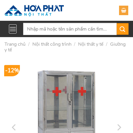
Skip
to
content
Tìm
kiếm:
Trang chủ
/
Nội thất công trình
/
Nội thất y tế
/
Giường
y tế
-12%