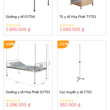
Giường y tế GYT04
Tủ y tế Hòa Phát TYT01
1.890.000
₫
1.660.000
₫
0
0
out
out
of
of
5
5
-18%
-31%
Giường y tế Hòa Phát GYT01
Cọc truyền y tế CT01
2.286.000
₫
382.000
₫
0
0
out
out