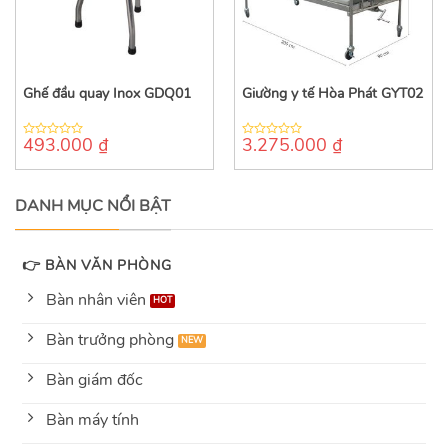
Ghế đầu quay Inox GDQ01
Giường y tế Hòa Phát GYT02
493.000
₫
3.275.000
₫
0
0
out
out
of
of
5
5
DANH MỤC NỔI BẬT
👉 BÀN VĂN PHÒNG
Bàn nhân viên
Bàn trưởng phòng
Bàn giám đốc
Bàn máy tính