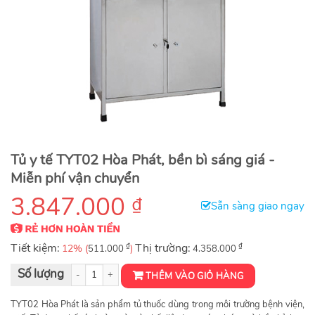
Tủ y tế TYT02 Hòa Phát, bền bì sáng giá -
Miễn phí vận chuyển
3.847.000
₫
Sẵn sàng giao ngay
Tiết kiệm:
₫
Thị trường:
₫
12% (
)
511.000
4.358.000
Tủ y tế TYT02 số lượng
THÊM VÀO GIỎ HÀNG
TYT02 Hòa Phát là sản phẩm tủ thuốc dùng trong môi trường bệnh viện,