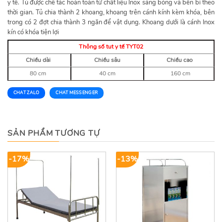
y tế. Tủ được chế tác hoàn toàn từ chất liệu Inox sáng bóng và bền bỉ theo
thời gian. Tủ chia thành 2 khoang, khoang trên cánh kính kèm khóa, bên
trong có 2 đợt chia thành 3 ngăn để vật dụng. Khoang dưới là cánh Inox
kín có khóa tiện lợi
Thông số tut y tế TYT02
Chiều dài
Chiều sâu
Chiều cao
80 cm
40 cm
160 cm
CHAT ZALO
CHAT MESSENGER
SẢN PHẨM TƯƠNG TỰ
-17%
-13%