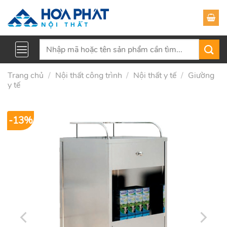
Skip
to
content
Tìm
kiếm:
Trang chủ
/
Nội thất công trình
/
Nội thất y tế
/
Giường
y tế
-13%