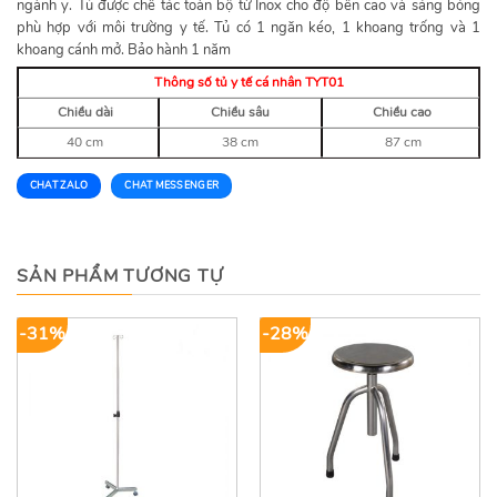
ngành y. Tủ được chế tác toàn bộ từ Inox cho độ bền cao và sáng bóng
phù hợp với môi trường y tế. Tủ có 1 ngăn kéo, 1 khoang trống và 1
khoang cánh mở. Bảo hành 1 năm
Thông số tủ y tế cá nhân TYT01
Chiều dài
Chiều sâu
Chiều cao
40 cm
38 cm
87 cm
CHAT ZALO
CHAT MESSENGER
SẢN PHẨM TƯƠNG TỰ
-31%
-28%