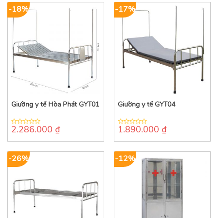
-18%
-17%
Giường y tế Hòa Phát GYT01
Giường y tế GYT04
2.286.000
₫
1.890.000
₫
0
0
out
out
of
of
5
5
-26%
-12%