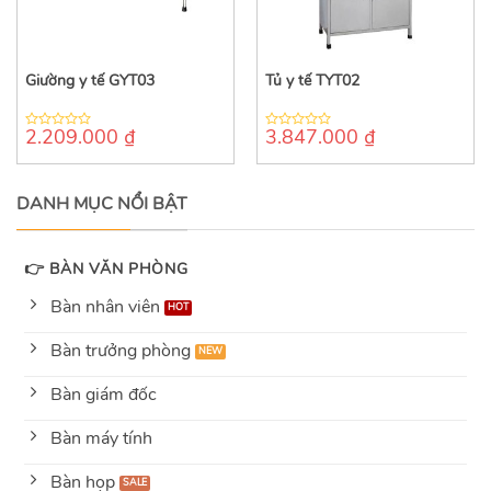
Giường y tế GYT03
Tủ y tế TYT02
2.209.000
₫
3.847.000
₫
0
0
out
out
of
of
5
5
DANH MỤC NỔI BẬT
👉 BÀN VĂN PHÒNG
Bàn nhân viên
Bàn trưởng phòng
Bàn giám đốc
Bàn máy tính
Bàn họp