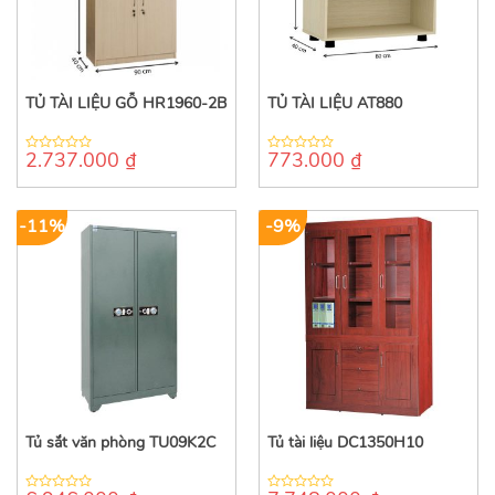
TỦ TÀI LIỆU GỖ HR1960-2B
TỦ TÀI LIỆU AT880
2.737.000
₫
773.000
₫
0
0
out
out
of
of
5
5
-11%
-9%
Tủ sắt văn phòng TU09K2C
Tủ tài liệu DC1350H10