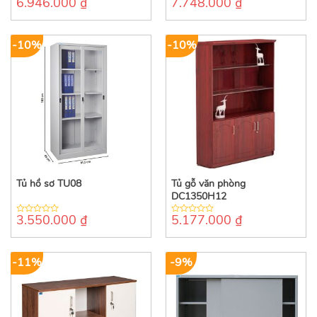
6.946.000
₫
7.748.000
₫
0
0
out
out
of
of
5
5
-10%
-10%
Tủ hồ sơ TU08
Tủ gỗ văn phòng
DC1350H12
3.550.000
₫
5.177.000
₫
0
0
out
out
of
of
5
5
-11%
-9%