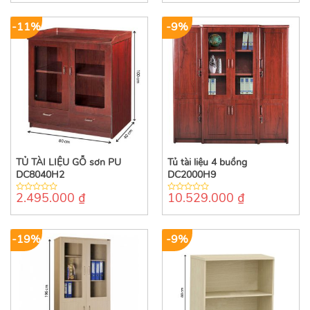
of
of
5
5
-11%
-9%
TỦ TÀI LIỆU GỖ sơn PU
Tủ tài liệu 4 buồng
DC8040H2
DC2000H9
2.495.000
₫
10.529.000
₫
0
0
out
out
of
of
5
5
-19%
-9%