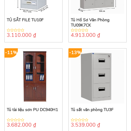
TỦ SẮT FILE TU10F
Tủ Hồ Sơ Văn Phòng
TU09K7CK
3.110.000
₫
4.913.000
₫
0
0
out
out
of
of
5
5
-11%
-13%
Tủ tài liệu sơn PU DC940H1
Tủ sắt văn phòng TU3F
3.682.000
₫
3.539.000
₫
0
0
out
out