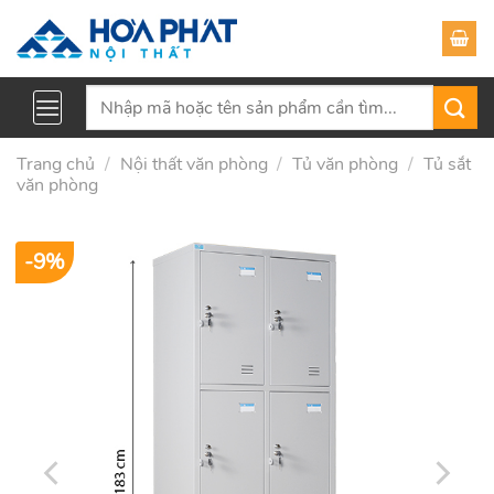
Skip
to
content
Tìm
kiếm:
Trang chủ
/
Nội thất văn phòng
/
Tủ văn phòng
/
Tủ sắt
văn phòng
-9%