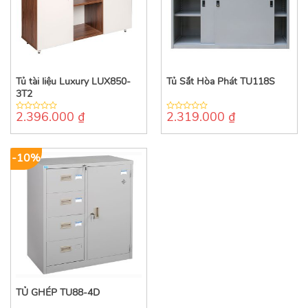
Tủ tài liệu Luxury LUX850-
Tủ Sắt Hòa Phát TU118S
3T2
2.396.000
₫
2.319.000
₫
0
0
out
out
of
of
5
5
-10%
TỦ GHÉP TU88-4D