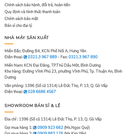
Chính sách bảo hành, đổi trả, hoàn tiền
Quy định và hình thức thanh toán
Chính sách bảo mật
Bán sỉ cho đại lý
NHÀ MÁY SẢN XUẤT
Miền Bắc: Đường B4, KCN Phố Nối A, Hưng Yên
Điện thoại:
0321.3 967 889
- Fax:
0321.3 967 890
Miền Nam: KCN Đại Đăng, TP.Thủ Dầu Một, Bình Dương
Kho hàng: Đường Vĩnh Phú 23, phường Vĩnh Phú, Tp. Thuận An, Bình
Dương
Văn phòng: 1396 (Số cũ 1314) Lê Đức Thọ, P. 13, Q. Gò Vấp
Điện thoại:
028 6686 4567
SHOWROOM BÁN SỈ & LẺ
Địa chỉ : 1396 (Số cũ 1314) Lê Đức Thọ, P. 13, Q. Gò Vấp
Gọi mua hàng 1:
0909 923 662
(Ms.Ngọc Quý)
Gọi mua hàng 2:
0909 883 176
(Ms.Kim Yến)