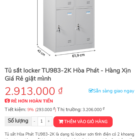
Tủ sắt locker TU983-2K Hòa Phát - Hàng Xịn
Giá Rẻ giật mình
2.913.000
₫
Sẵn sàng giao ngay
Tiết kiệm:
₫
Thị trường:
₫
9% (
)
293.000
3.206.000
Tủ sắt sơn tĩnh điện 6 khoang TU983-2K số lượng
THÊM VÀO GIỎ HÀNG
Tủ sắt Hòa Phát TU983-2K là dạng tủ locker sơn tĩnh điện có 2 khoang