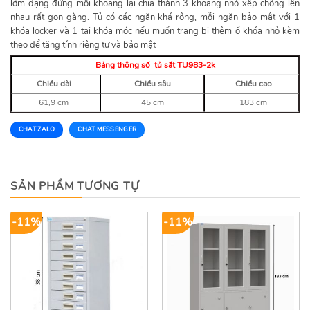
lớm dạng đứng mỗi khoang lại chia thành 3 khoang nhỏ xếp chồng lên
nhau rất gọn gàng. Tủ có các ngăn khá rộng, mỗi ngăn bảo mật với 1
khóa locker và 1 tai khóa móc nếu muốn trang bị thêm ổ khóa nhỏ kèm
theo để tăng tính riêng tư và bảo mật
Bảng thông số tủ sắt TU983-2k
Chiều dài
Chiều sâu
Chiều cao
61,9 cm
45 cm
183 cm
CHAT ZALO
CHAT MESSENGER
SẢN PHẨM TƯƠNG TỰ
-11%
-11%