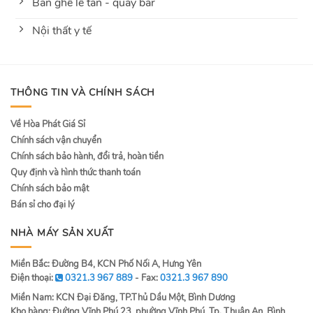
Bàn ghế lễ tân - quầy bar
Nội thất y tế
THÔNG TIN VÀ CHÍNH SÁCH
Về Hòa Phát Giá Sỉ
Chính sách vận chuyển
Chính sách bảo hành, đổi trả, hoàn tiền
Quy định và hình thức thanh toán
Chính sách bảo mật
Bán sỉ cho đại lý
NHÀ MÁY SẢN XUẤT
Miền Bắc: Đường B4, KCN Phố Nối A, Hưng Yên
Điện thoại:
0321.3 967 889
- Fax:
0321.3 967 890
Miền Nam: KCN Đại Đăng, TP.Thủ Dầu Một, Bình Dương
Kho hàng: Đường Vĩnh Phú 23, phường Vĩnh Phú, Tp. Thuận An, Bình