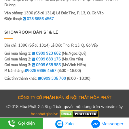
Dương
Văn phòng: 1396 (Số cũ 1314) Lê Đức Thọ, P. 13, Q. Gò Vấp
Điện thoại:
028 6686 4567
SHOWROOM BÁN SỈ & LẺ
Địa chỉ : 1396 (Số cũ 1314) Lê Đức Thọ, P. 13, Q. Gò Vấp
Gọi mua hàng 1:
0909 923 662
(Ms.Ngọc Quý)
Gọi mua hàng 2:
0909 883 176
(Ms.Kim Yến)
Gọi mua hàng 3:
0909 658 985
(Ms.Vinh Hiển)
P. bán hàng:
028 6686 4567
(8:00 - 18:00)
Các tỉnh thành khác:
0909 335 700
(8:00 - 18:00)
CÔNG TY CỔ PHẦN BÁN SỈ NỘI THẤT HÒA PHÁT
©2018 Hòa Phát Giá Sỉ giữ bản quyền nội dung trên website này.
hoaphatgiasi.vn
Gọi điện
Zalo
Messenger