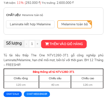
11% (
₫
)
₫
Tiết kiệm:
292.000
Thị trường:
2.600.000
CHẤT LIỆU
:
Melamine toàn bộ
Laminate kết hợp Melamine
Melamine toàn bộ
Tủ gỗ văn phòng NTV1260-3T1 số lượng
THÊM VÀO GIỎ HÀNG
Tủ tài liệu thấp The One NTV1260-3T1 gỗ công nghiệp phủ
Laminate/Melamine, hạn chế mối mọt, bền bỉ với thời gian. BH 12 Tháng
– FREESHIP.
Bảng thông số tủ NTV1260-3T1
Chiều rộng
Chiều sâu
Chiều cao
120 cm
40 cm
126 cm
CHAT ZALO
CHAT MESSENGER