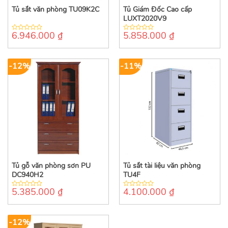
Tủ sắt văn phòng TU09K2C
Tủ Giám Đốc Cao cấp
LUXT2020V9
6.946.000
₫
5.858.000
₫
0
0
out
out
of
of
5
5
-12%
-11%
Tủ gỗ văn phòng sơn PU
Tủ sắt tài liệu văn phòng
DC940H2
TU4F
5.385.000
₫
4.100.000
₫
0
0
out
out
of
of
5
5
-12%