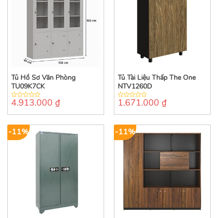
Tủ Hồ Sơ Văn Phòng
Tủ Tài Liệu Thấp The One
TU09K7CK
NTV1260D
4.913.000
₫
1.671.000
₫
0
0
out
out
of
of
5
5
-11%
-11%