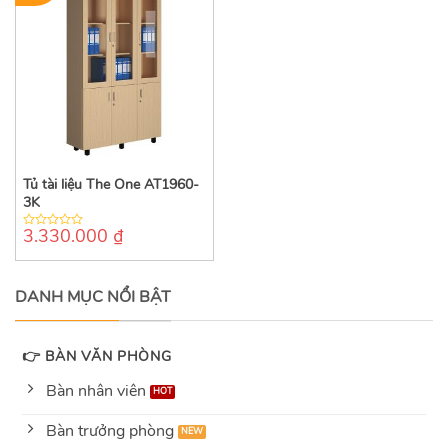
Tủ tài liệu The One AT1960-
3K
3.330.000
₫
0
out
of
5
DANH MỤC NỔI BẬT
👉 BÀN VĂN PHÒNG
Bàn nhân viên
Bàn trưởng phòng