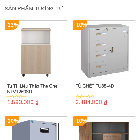
SẢN PHẨM TƯƠNG TỰ
-12%
-10%
Tủ Tài Liệu Thấp The One
TỦ GHÉP TU88-4D
NTV1260SD
1.583.000
₫
3.484.000
₫
0
0
out
out
of
of
5
5
-10%
-10%