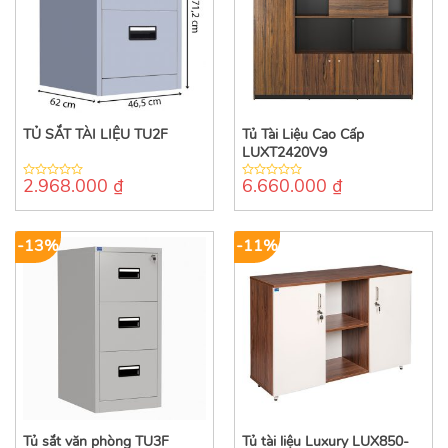
TỦ SẮT TÀI LIỆU TU2F
Tủ Tài Liệu Cao Cấp
LUXT2420V9
2.968.000
₫
6.660.000
₫
0
0
out
out
of
of
5
5
-13%
-11%
Tủ sắt văn phòng TU3F
Tủ tài liệu Luxury LUX850-