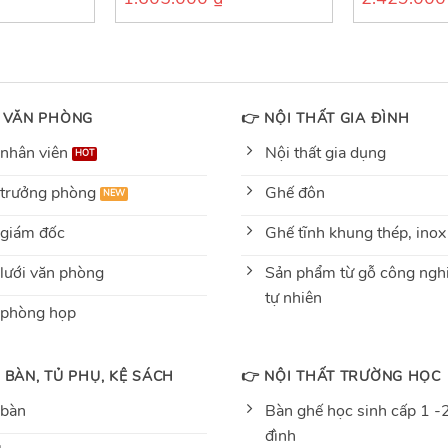
out
out
of
of
5
5
 VĂN PHÒNG
👉 NỘI THẤT GIA ĐÌNH
nhân viên
Nội thất gia dụng
trưởng phòng
Ghế đôn
giám đốc
Ghế tĩnh khung thép, inox
lưới văn phòng
Sản phẩm từ gỗ công nghi
tự nhiên
 phòng họp
 BÀN, TỦ PHỤ, KỆ SÁCH
👉 NỘI THẤT TRƯỜNG HỌC
 bàn
Bàn ghế học sinh cấp 1 -2
đình