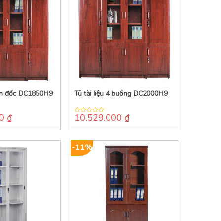
iám đốc DC1850H9
Tủ tài liệu 4 buồng DC2000H9
00
₫
10.529.000
₫
0
out
of
5
-11%