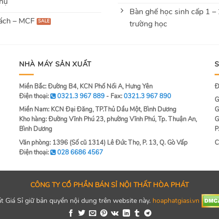
hụ
Bàn ghế học sinh cấp 1 –
ách – MCF
trường học
NHÀ MÁY SẢN XUẤT
Miền Bắc: Đường B4, KCN Phố Nối A, Hưng Yên
Đ
Điện thoại:
0321.3 967 889
- Fax:
0321.3 967 890
G
Miền Nam: KCN Đại Đăng, TP.Thủ Dầu Một, Bình Dương
G
Kho hàng: Đường Vĩnh Phú 23, phường Vĩnh Phú, Tp. Thuận An,
G
Bình Dương
P
Văn phòng: 1396 (Số cũ 1314) Lê Đức Thọ, P. 13, Q. Gò Vấp
C
Điện thoại:
028 6686 4567
CÔNG TY CỔ PHẦN BÁN SỈ NỘI THẤT HÒA PHÁT
 Giá Sỉ giữ bản quyền nội dung trên website này.
hoaphatgiasi.vn