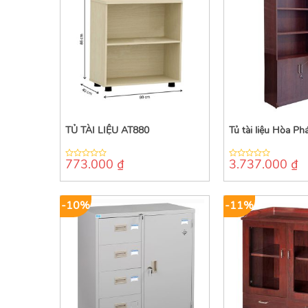
TỦ TÀI LIỆU AT880
Tủ tài liệu Hòa P
773.000
₫
3.737.000
₫
0
0
out
out
of
of
5
5
-10%
-11%