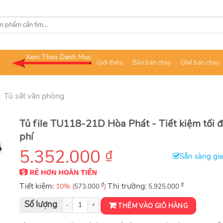
Xem Theo Danh Mục
Giới thiệu
Bàn bán chạy
Ghế bán chạy
/
Tủ sắt văn phòng
Tủ file TU118-21D Hòa Phát - Tiết kiệm tối đ
phí
5.352.000
₫
Sẵn sàng gi
Tiết kiệm:
₫
Thị trường:
₫
10% (
)
573.000
5.925.000
Tủ File 21 ngăn kéo TU118-21D số lượng
THÊM VÀO GIỎ HÀNG