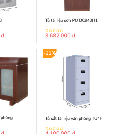
8
Tủ tài liệu sơn PU DC940H1
0
₫
3.682.000
₫
0
out
of
5
-11%
n phòng
Tủ sắt tài liệu văn phòng TU4F
0
₫
4.100.000
₫
0