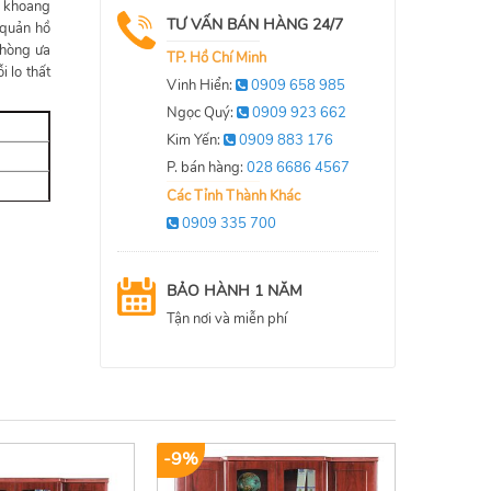
i khoang
TƯ VẤN BÁN HÀNG 24/7
 quản hồ
phòng ưa
TP. Hồ Chí Minh
i lo thất
Vinh Hiển:
0909 658 985
Ngọc Quý:
0909 923 662
Kim Yến:
0909 883 176
P. bán hàng:
028 6686 4567
Các Tỉnh Thành Khác
0909 335 700
BẢO HÀNH 1 NĂM
Tận nơi và miễn phí
-9%