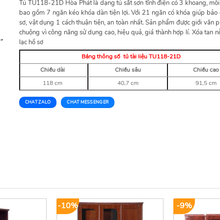
Tủ TU118-21D Hòa Phát là dạng tủ sắt sơn tĩnh điện có 3 khoang, mỗ
bao gồm 7 ngăn kéo khóa dàn tiện lợi. Với 21 ngăn có khóa giúp bảo
sơ, vật dụng 1 cách thuận tiện, an toàn nhất. Sản phẩm được giới văn 
chuộng vì công năng sử dụng cao, hiệu quả, giá thành hợp lí. Xóa tan nỗ
lạc hồ sơ
Bảng thông số tủ tài liệu TU118-21D
Chiều dài
Chiều sâu
Chiều cao
118 cm
40,7 cm
91,5 cm
CHAT ZALO
CHAT MESSENGER
-10%
-9%