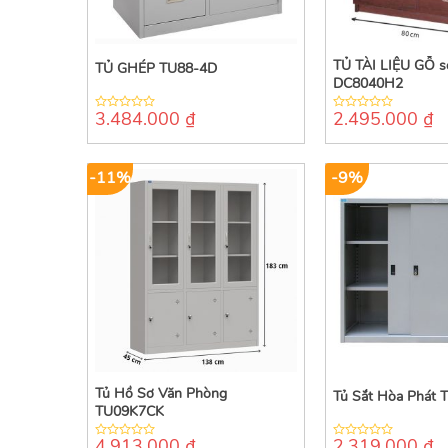
TỦ TÀI LIỆU GỖ 
TỦ GHÉP TU88-4D
DC8040H2
3.484.000
₫
2.495.000
₫
0
0
out
out
of
of
5
5
-11%
-9%
Tủ Hồ Sơ Văn Phòng
Tủ Sắt Hòa Phát 
TU09K7CK
4.913.000
₫
2.319.000
₫
0
0