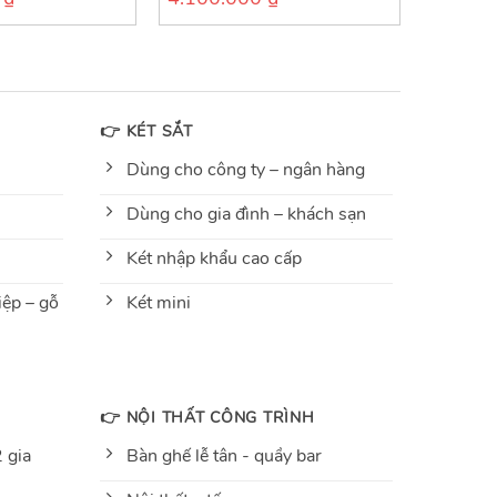
out
of
5
👉 KÉT SẮT
Dùng cho công ty – ngân hàng
Dùng cho gia đình – khách sạn
Két nhập khẩu cao cấp
ệp – gỗ
Két mini
👉 NỘI THẤT CÔNG TRÌNH
 gia
Bàn ghế lễ tân - quầy bar