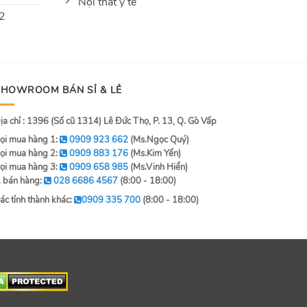
Nội thất y tế
 2
SHOWROOM BÁN SỈ & LẺ
ịa chỉ : 1396 (Số cũ 1314) Lê Đức Thọ, P. 13, Q. Gò Vấp
ọi mua hàng 1:
0909 923 662
(Ms.Ngọc Quý)
ọi mua hàng 2:
0909 883 176
(Ms.Kim Yến)
ọi mua hàng 3:
0909 658 985
(Ms.Vinh Hiển)
. bán hàng:
028 6686 4567
(8:00 - 18:00)
ác tỉnh thành khác:
0909 335 700
(8:00 - 18:00)