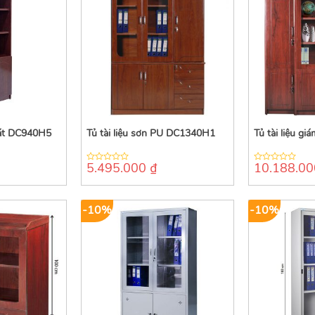
hát DC940H5
Tủ tài liệu sơn PU DC1340H1
Tủ tài liệu g
5.495.000
₫
10.188.0
0
0
out
out
of
of
5
5
-10%
-10%