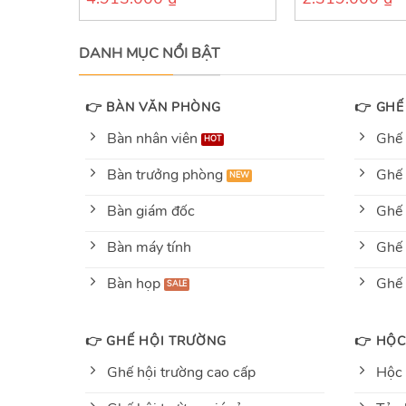
out
out
of
of
5
5
DANH MỤC NỔI BẬT
👉 BÀN VĂN PHÒNG
👉 GHẾ
Bàn nhân viên
Ghế 
Bàn trưởng phòng
Ghế 
Bàn giám đốc
Ghế 
Bàn máy tính
Ghế 
Bàn họp
Ghế
👉 GHẾ HỘI TRƯỜNG
👉 HỘC
Ghế hội trường cao cấp
Hộc