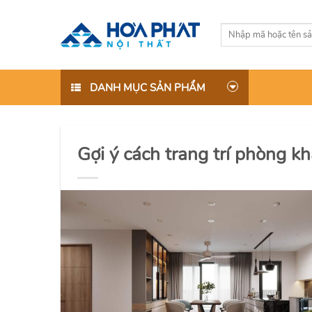
Skip
to
Tìm
content
kiếm:
DANH MỤC SẢN PHẨM
Gợi ý cách trang trí phòng k