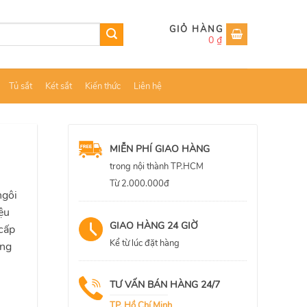
0
₫
Tủ sắt
Két sắt
Kiến thức
Liên hệ
MIỄN PHÍ GIAO HÀNG
trong nội thành TP.HCM
Từ 2.000.000đ
ngôi
ệu
GIAO HÀNG 24 GIỜ
 cấp
Kể từ lúc đặt hàng
ung
]
TƯ VẤN BÁN HÀNG 24/7
TP. Hồ Chí Minh