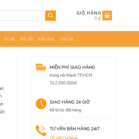
0
₫
Tủ sắt
Két sắt
Kiến thức
Liên hệ
MIỄN PHÍ GIAO HÀNG
trong nội thành TP.HCM
Từ 2.000.000đ
an
n
GIAO HÀNG 24 GIỜ
àn
Kể từ lúc đặt hàng
mức
TƯ VẤN BÁN HÀNG 24/7
TP. Hồ Chí Minh