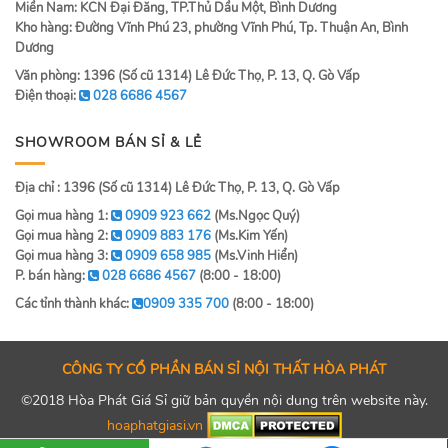
Miền Nam: KCN Đại Đăng, TP.Thủ Dầu Một, Bình Dương
Kho hàng: Đường Vĩnh Phú 23, phường Vĩnh Phú, Tp. Thuận An, Bình
Dương
Văn phòng: 1396 (Số cũ 1314) Lê Đức Thọ, P. 13, Q. Gò Vấp
Điện thoại:
028 6686 4567
SHOWROOM BÁN SỈ & LẺ
Địa chỉ : 1396 (Số cũ 1314) Lê Đức Thọ, P. 13, Q. Gò Vấp
Gọi mua hàng 1:
0909 923 662
(Ms.Ngọc Quý)
Gọi mua hàng 2:
0909 883 176
(Ms.Kim Yến)
Gọi mua hàng 3:
0909 658 985
(Ms.Vinh Hiển)
P. bán hàng:
028 6686 4567
(8:00 - 18:00)
Các tỉnh thành khác:
0909 335 700
(8:00 - 18:00)
CÔNG TY CỔ PHẦN BÁN SỈ NỘI THẤT HÒA PHÁT
©2018 Hòa Phát Giá Sỉ giữ bản quyền nội dung trên website này.
hoaphatgiasi.vn