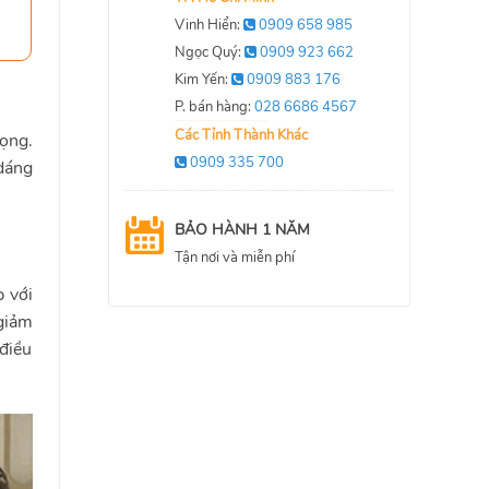
Vinh Hiển:
0909 658 985
Ngọc Quý:
0909 923 662
Kim Yến:
0909 883 176
P. bán hàng:
028 6686 4567
Các Tỉnh Thành Khác
rọng.
0909 335 700
 dáng
BẢO HÀNH 1 NĂM
Tận nơi và miễn phí
p với
 giảm
 điều