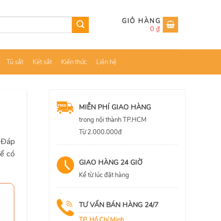
0
₫
Tủ sắt
Két sắt
Kiến thức
Liên hệ
MIỄN PHÍ GIAO HÀNG
trong nội thành TP.HCM
Từ 2.000.000đ
 Đáp
ể có
GIAO HÀNG 24 GIỜ
Kể từ lúc đặt hàng
TƯ VẤN BÁN HÀNG 24/7
TP. Hồ Chí Minh