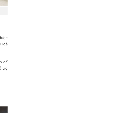
 được
 Hoà
p để
 trợ