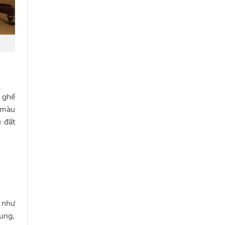
g ghế
c màu
u đất
 như
ung,