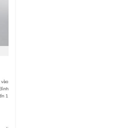
g vào
Bình
đến 1