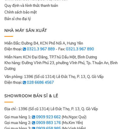
Quy định và hình thức thanh toán
Chính sách bảo mật
Bán sỉ cho đại lý
NHÀ MÁY SẢN XUẤT
Miền Bắc: Đường B4, KCN Phố Nối A, Hưng Yên
Điện thoại:
0321.3 967 889
- Fax:
0321.3 967 890
Miền Nam: KCN Đại Đăng, TP.Thủ Dầu Một, Bình Dương
Kho hàng: Đường Vĩnh Phú 23, phường Vĩnh Phú, Tp. Thuận An, Bình
Dương
Văn phòng: 1396 (Số cũ 1314) Lê Đức Thọ, P. 13, Q. Gò Vấp
Điện thoại:
028 6686 4567
SHOWROOM BÁN SỈ & LẺ
Địa chỉ : 1396 (Số cũ 1314) Lê Đức Thọ, P. 13, Q. Gò Vấp
Gọi mua hàng 1:
0909 923 662
(Ms.Ngọc Quý)
Gọi mua hàng 2:
0909 883 176
(Ms.Kim Yến)
Gọi mua hàng 3:
0909 658 985
(Ms.Vinh Hiển)