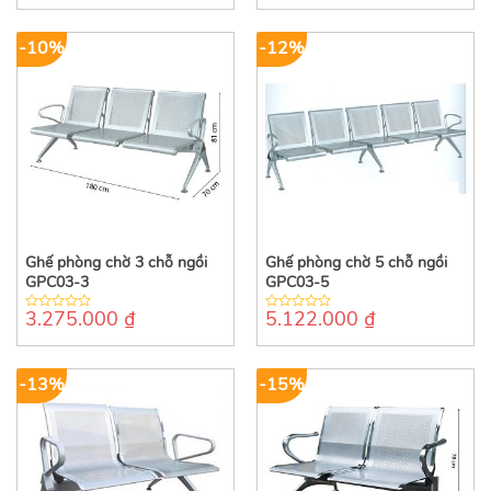
of
of
5
5
-10%
-12%
Ghế phòng chờ 3 chỗ ngồi
Ghế phòng chờ 5 chỗ ngồi
GPC03-3
GPC03-5
3.275.000
₫
5.122.000
₫
0
0
out
out
of
of
5
5
-13%
-15%