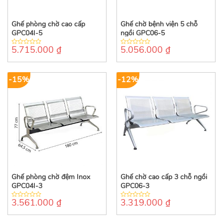
Ghế phòng chờ cao cấp
Ghế chờ bệnh viện 5 chỗ
GPC04I-5
ngồi GPC06-5
5.715.000
₫
5.056.000
₫
0
0
out
out
of
of
5
5
-15%
-12%
Ghế phòng chờ đệm Inox
Ghế chờ cao cấp 3 chỗ ngồi
GPC04I-3
GPC06-3
3.561.000
₫
3.319.000
₫
0
0
out
out
of
of
5
5