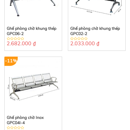
Ghế phòng chờ khung thép
Ghế phòng chờ khung thép
GPC06-2
GPC02-2
2.682.000
₫
2.033.000
₫
0
0
out
out
of
of
5
5
-11%
Ghế phòng chờ Inox
GPC04I-4