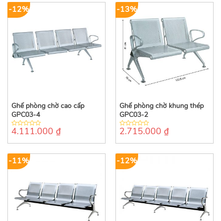
-12%
-13%
Ghế phòng chờ cao cấp
Ghế phòng chờ khung thép
GPC03-4
GPC03-2
4.111.000
₫
2.715.000
₫
0
0
out
out
of
of
5
5
-11%
-12%