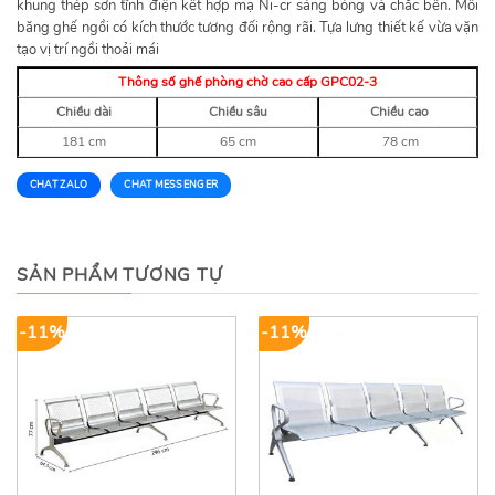
khung thép sơn tĩnh điện kết hợp mạ Ni-cr sáng bóng và chắc bền. Mỗi
băng ghế ngồi có kích thước tương đối rộng rãi. Tựa lưng thiết kế vừa vặn
tạo vị trí ngồi thoải mái
Thông số ghế phòng chờ cao cấp GPC02-3
Chiều dài
Chiều sâu
Chiều cao
181 cm
65 cm
78 cm
CHAT ZALO
CHAT MESSENGER
SẢN PHẨM TƯƠNG TỰ
-11%
-11%