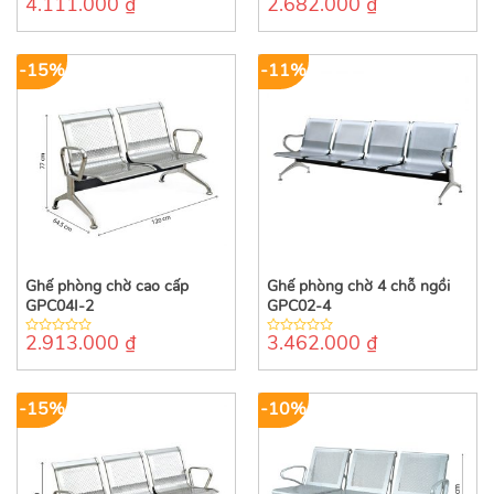
4.111.000
₫
2.682.000
₫
0
0
out
out
of
of
5
5
-15%
-11%
Ghế phòng chờ cao cấp
Ghế phòng chờ 4 chỗ ngồi
GPC04I-2
GPC02-4
2.913.000
₫
3.462.000
₫
0
0
out
out
of
of
5
5
-15%
-10%