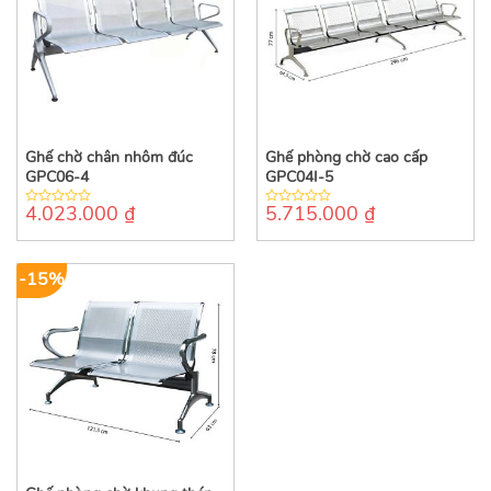
Ghế chờ chân nhôm đúc
Ghế phòng chờ cao cấp
GPC06-4
GPC04I-5
4.023.000
₫
5.715.000
₫
0
0
out
out
of
of
5
5
-15%