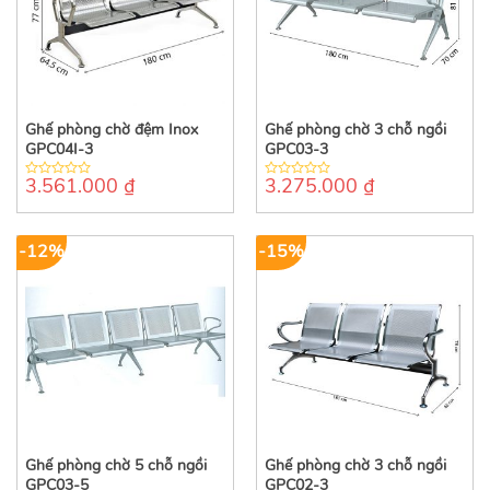
Ghế phòng chờ đệm Inox
Ghế phòng chờ 3 chỗ ngồi
GPC04I-3
GPC03-3
3.561.000
₫
3.275.000
₫
0
0
out
out
of
of
5
5
-12%
-15%
Ghế phòng chờ 5 chỗ ngồi
Ghế phòng chờ 3 chỗ ngồi
GPC03-5
GPC02-3