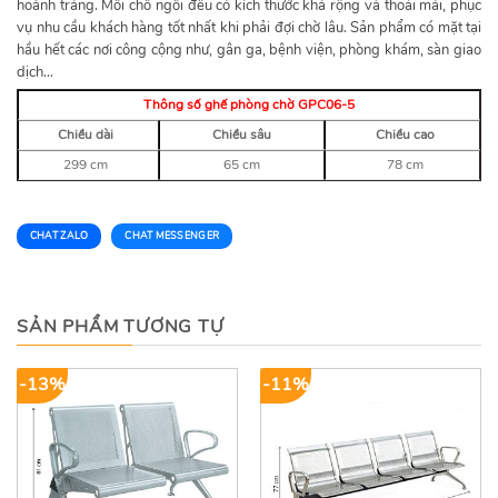
hoành tráng. Mỗi chỗ ngồi đều có kích thước khá rộng và thoải mái, phục
vụ nhu cầu khách hàng tốt nhất khi phải đợi chờ lâu. Sản phẩm có mặt tại
hầu hết các nơi công cộng như, gân ga, bệnh viện, phòng khám, sàn giao
dịch…
Thông số ghế phòng chờ GPC06-5
Chiều dài
Chiều sâu
Chiều cao
299 cm
65 cm
78 cm
CHAT ZALO
CHAT MESSENGER
SẢN PHẨM TƯƠNG TỰ
-13%
-11%