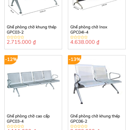
Ghế phòng chờ khung thép
Ghế phòng chờ Inox
GPC03-2
GPC04I-4
2.715.000
₫
4.638.000
₫
0
0
out
out
of
of
5
5
-12%
-13%
Ghế phòng chờ cao cấp
Ghế phòng chờ khung thép
GPC03-4
GPC06-2