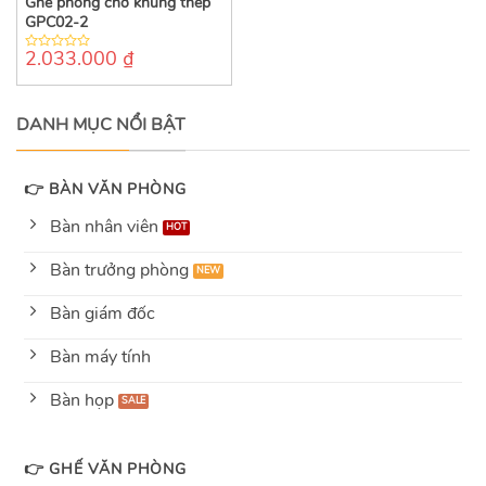
Ghế phòng chờ khung thép
GPC02-2
2.033.000
₫
0
out
of
5
DANH MỤC NỔI BẬT
👉 BÀN VĂN PHÒNG
Bàn nhân viên
Bàn trưởng phòng
Bàn giám đốc
Bàn máy tính
Bàn họp
👉 GHẾ VĂN PHÒNG