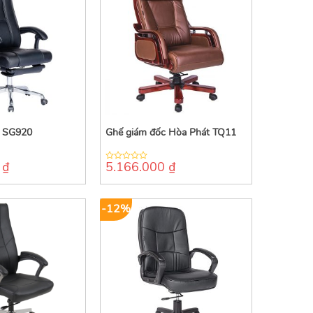
c SG920
Ghế giám đốc Hòa Phát TQ11
0
₫
5.166.000
₫
0
out
of
5
-12%