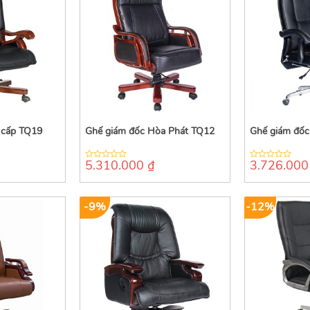
 cấp TQ19
Ghế giám đốc Hòa Phát TQ12
Ghế giám đố
5.310.000
₫
3.726.00
0
0
out
out
of
of
5
5
-9%
-12%