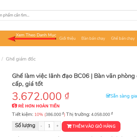
Xem Theo Danh Mục
Giới thiệu
Bàn bán chạy
Ghế bán chạy
/
Ghế giám đốc
Ghế làm việc lãnh đạo BC06 | Bàn văn phòng
cấp, giá tốt
3.672.000
₫
Sẵn sàng gi
Tiết kiệm:
₫
Thị trường:
₫
10% (
)
386.000
4.058.000
Ghế làm việc lãnh đạo BC06 | Bàn văn phòng cao cấp, giá tốt số lượng
THÊM VÀO GIỎ HÀNG