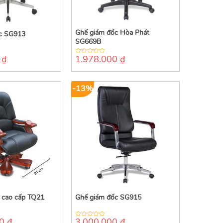
Ghế giám đốc Hòa Phát
c SG913
SG669B
0
₫
1.978.000
₫
0
out
of
5
-13%
 cao cấp TQ21
Ghế giám đốc SG915
00
₫
3.000.000
₫
0