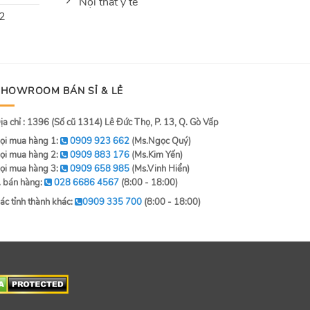
Nội thất y tế
 2
SHOWROOM BÁN SỈ & LẺ
ịa chỉ : 1396 (Số cũ 1314) Lê Đức Thọ, P. 13, Q. Gò Vấp
ọi mua hàng 1:
0909 923 662
(Ms.Ngọc Quý)
ọi mua hàng 2:
0909 883 176
(Ms.Kim Yến)
ọi mua hàng 3:
0909 658 985
(Ms.Vinh Hiển)
. bán hàng:
028 6686 4567
(8:00 - 18:00)
ác tỉnh thành khác:
0909 335 700
(8:00 - 18:00)