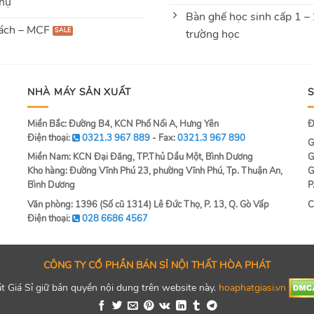
hụ
Bàn ghế học sinh cấp 1 –
ách – MCF
trường học
NHÀ MÁY SẢN XUẤT
Miền Bắc: Đường B4, KCN Phố Nối A, Hưng Yên
Đ
Điện thoại:
0321.3 967 889
- Fax:
0321.3 967 890
G
Miền Nam: KCN Đại Đăng, TP.Thủ Dầu Một, Bình Dương
G
Kho hàng: Đường Vĩnh Phú 23, phường Vĩnh Phú, Tp. Thuận An,
G
Bình Dương
P
Văn phòng: 1396 (Số cũ 1314) Lê Đức Thọ, P. 13, Q. Gò Vấp
C
Điện thoại:
028 6686 4567
CÔNG TY CỔ PHẦN BÁN SỈ NỘI THẤT HÒA PHÁT
 Giá Sỉ giữ bản quyền nội dung trên website này.
hoaphatgiasi.vn