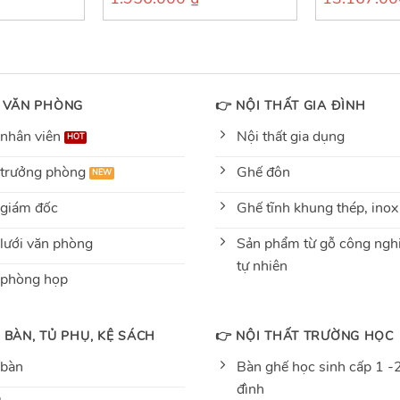
out
out
of
of
5
5
 VĂN PHÒNG
👉 NỘI THẤT GIA ĐÌNH
nhân viên
Nội thất gia dụng
trưởng phòng
Ghế đôn
giám đốc
Ghế tĩnh khung thép, inox
lưới văn phòng
Sản phẩm từ gỗ công nghi
tự nhiên
 phòng họp
 BÀN, TỦ PHỤ, KỆ SÁCH
👉 NỘI THẤT TRƯỜNG HỌC
 bàn
Bàn ghế học sinh cấp 1 -2
đình