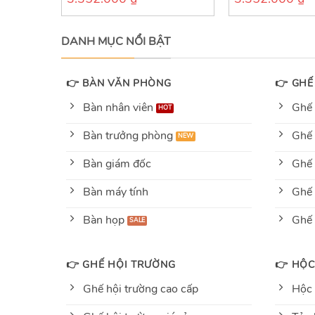
out
out
of
of
5
5
DANH MỤC NỔI BẬT
👉 BÀN VĂN PHÒNG
👉 GHẾ
Bàn nhân viên
Ghế 
Bàn trưởng phòng
Ghế 
Bàn giám đốc
Ghế 
Bàn máy tính
Ghế 
Bàn họp
Ghế
👉 GHẾ HỘI TRƯỜNG
👉 HỘC
Ghế hội trường cao cấp
Hộc