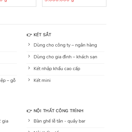
out
of
5
👉 KÉT SẮT
Dùng cho công ty – ngân hàng
Dùng cho gia đình – khách sạn
Két nhập khẩu cao cấp
ệp – gỗ
Két mini
👉 NỘI THẤT CÔNG TRÌNH
 gia
Bàn ghế lễ tân - quầy bar