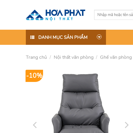
Skip
to
Tìm
content
kiếm:
DANH MỤC SẢN PHẨM
Trang chủ
/
Nội thất văn phòng
/
Ghế văn phòng
-10%