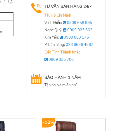
 ái, tựa
TƯ VẤN BÁN HÀNG 24/7
TP. Hồ Chí Minh
Vinh Hiển:
0909 658 985
o
Ngọc Quý:
0909 923 662
cm
Kim Yến:
0909 883 176
P. bán hàng:
028 6686 4567
Các Tỉnh Thành Khác
0909 335 700
BẢO HÀNH 1 NĂM
Tận nơi và miễn phí
-10%