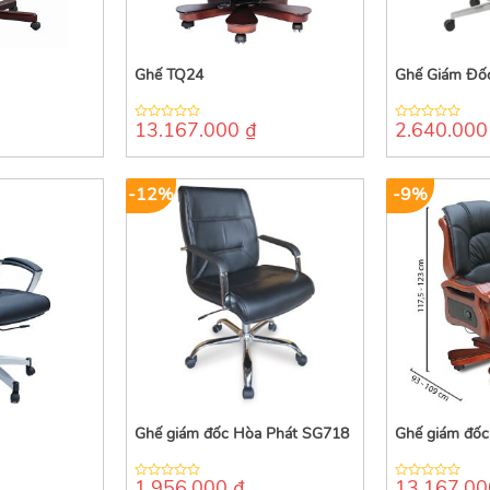
Ghế TQ24
Ghế Giám Đố
13.167.000
₫
2.640.00
0
0
out
out
of
of
5
5
-12%
-9%
Ghế giám đốc Hòa Phát SG718
Ghế giám đốc
1.956.000
₫
13.167.0
0
0