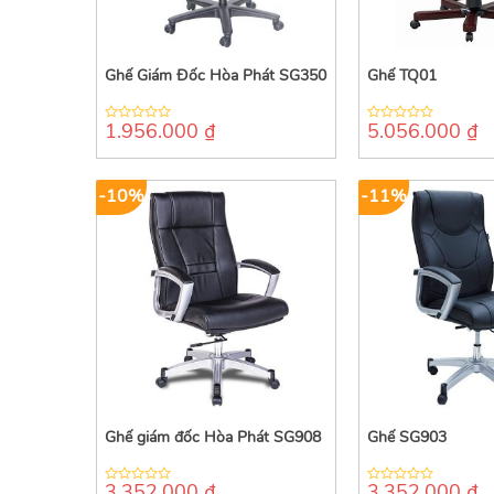
Ghế Giám Đốc Hòa Phát SG350
Ghế TQ01
1.956.000
₫
5.056.000
₫
0
0
out
out
of
of
5
5
-10%
-11%
Ghế giám đốc Hòa Phát SG908
Ghế SG903
3.352.000
₫
3.352.000
₫
0
0