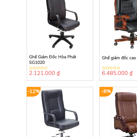
Ghế Giám Đốc Hòa Phát
Ghế giám đốc cao
SG1020
2.121.000
₫
6.485.000
₫
0
0
out
out
of
of
5
5
-12%
-8%