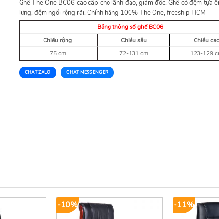
Ghế The One BC06 cao cấp cho lãnh đạo, giám đốc. Ghế có đệm tựa êm
lưng, đệm ngồi rộng rãi. Chính hãng 100% The One, freeship HCM
Bảng thông số ghế BC06
Chiều rộng
Chiều sâu
Chiều ca
75 cm
72-131 cm
123-129 
CHAT ZALO
CHAT MESSENGER
-10%
-11%