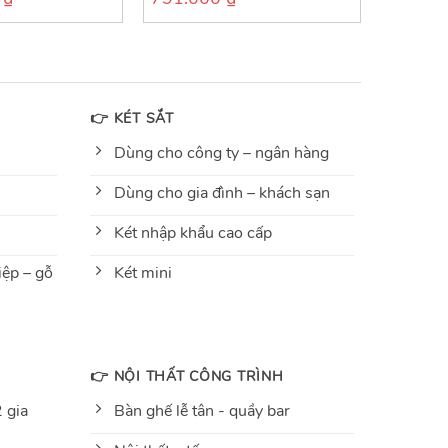
out
of
5
👉 KÉT SẮT
Dùng cho công ty – ngân hàng
Dùng cho gia đình – khách sạn
Két nhập khẩu cao cấp
ệp – gỗ
Két mini
👉 NỘI THẤT CÔNG TRÌNH
 gia
Bàn ghế lễ tân - quầy bar