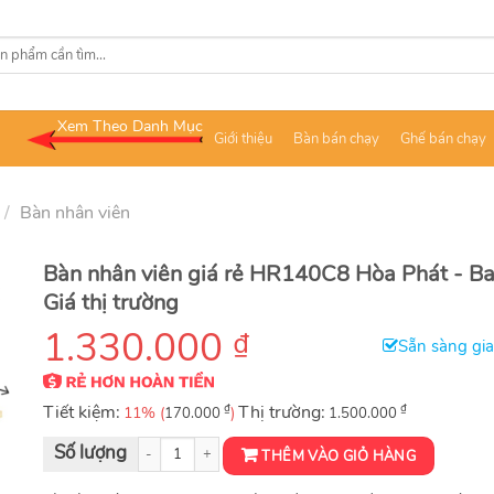
Xem Theo Danh Mục
Giới thiệu
Bàn bán chạy
Ghế bán chạy
/
Bàn nhân viên
Bàn nhân viên giá rẻ HR140C8 Hòa Phát - B
Giá thị trường
1.330.000
₫
Sẵn sàng gi
Tiết kiệm:
₫
Thị trường:
₫
11% (
)
170.000
1.500.000
Bàn nhân viên Royal HR140C8 số lượng
THÊM VÀO GIỎ HÀNG