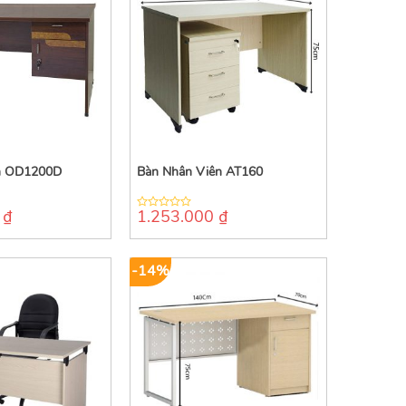
ên OD1200D
Bàn Nhân Viên AT160
0
₫
1.253.000
₫
0
out
of
5
-14%