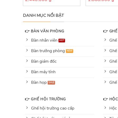
out
out
of
of
5
5
DANH MỤC NỔI BẬT
👉 BÀN VĂN PHÒNG
👉 GHẾ
Bàn nhân viên
Ghế 
Bàn trưởng phòng
Ghế 
Bàn giám đốc
Ghế 
Bàn máy tính
Ghế 
Bàn họp
Ghế
👉 GHẾ HỘI TRƯỜNG
👉 HỘC
Ghế hội trường cao cấp
Hộc