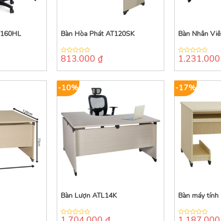
T160HL
Bàn Hòa Phát AT120SK
Bàn Nhân Vi
813.000
₫
1.231.00
0
0
out
out
of
of
5
5
-10%
-17%
Bàn Lượn ATL14K
Bàn máy tính
1.704.000
₫
1.187.00
0
0