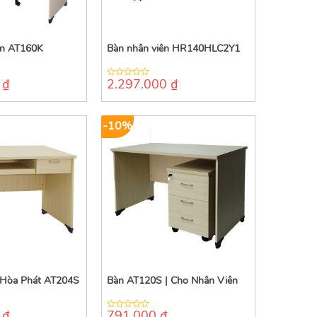
ên AT160K
Bàn nhân viên HR140HLC2Y1
0
₫
2.297.000
₫
0
out
of
5
-10%
 Hòa Phát AT204S
Bàn AT120S | Cho Nhân Viên
0
₫
791.000
₫
0