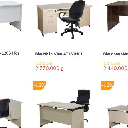
V120S Hòa
Bàn Nhân Viên AT160HL1
Bàn nhân vi
2.770.000
₫
2.440.00
0
0
out
out
of
of
5
5
-15%
-15%