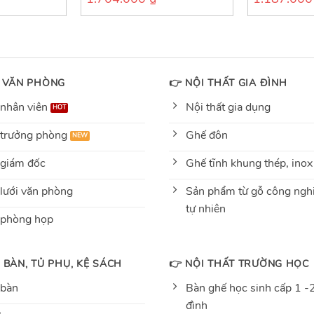
out
out
of
of
5
5
 VĂN PHÒNG
👉 NỘI THẤT GIA ĐÌNH
nhân viên
Nội thất gia dụng
trưởng phòng
Ghế đôn
giám đốc
Ghế tĩnh khung thép, inox
lưới văn phòng
Sản phẩm từ gỗ công nghi
tự nhiên
 phòng họp
 BÀN, TỦ PHỤ, KỆ SÁCH
👉 NỘI THẤT TRƯỜNG HỌC
 bàn
Bàn ghế học sinh cấp 1 -2
đình