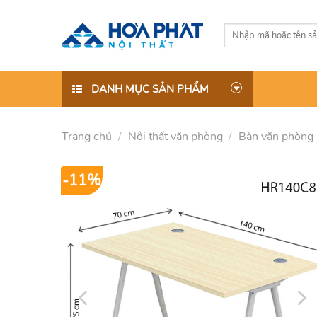
Skip
to
Tìm
content
kiếm:
DANH MỤC SẢN PHẨM
Trang chủ
/
Nội thất văn phòng
/
Bàn văn phòng
-11%