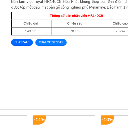
Bàn làm việc royal HR140C8 Hòa Phát khung thép sơn tĩnh điện, c
được tóp một đầu, mặt bàn gỗ công nghiệp phủ Melamine. Bảo hành 1
Thông số bàn nhân viên HR140C8
Chiều dài
Chiều sâu
Chiều cao
140 cm
70 cm
75 cm
CHAT ZALO
CHAT MESSENGER
-11%
-10%