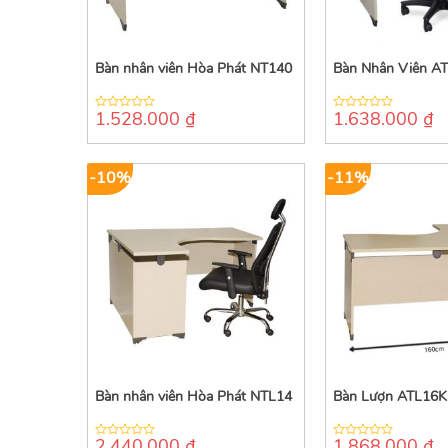
Bàn nhân viên Hòa Phát NT140
Bàn Nhân Viên A
1.528.000
₫
1.638.000
₫
0
0
out
out
of
of
5
5
-10%
-11%
Bàn nhân viên Hòa Phát NTL14
Bàn Lượn ATL16K
2.440.000
₫
1.868.000
₫
0
0