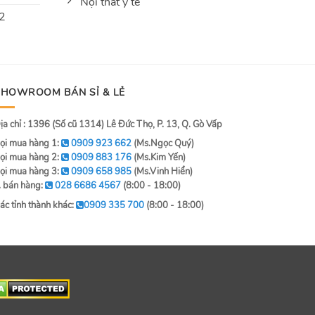
Nội thất y tế
 2
SHOWROOM BÁN SỈ & LẺ
ịa chỉ : 1396 (Số cũ 1314) Lê Đức Thọ, P. 13, Q. Gò Vấp
ọi mua hàng 1:
0909 923 662
(Ms.Ngọc Quý)
ọi mua hàng 2:
0909 883 176
(Ms.Kim Yến)
ọi mua hàng 3:
0909 658 985
(Ms.Vinh Hiển)
. bán hàng:
028 6686 4567
(8:00 - 18:00)
ác tỉnh thành khác:
0909 335 700
(8:00 - 18:00)