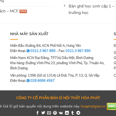
hụ
Bàn ghế học sinh cấp 1 –
ách – MCF
trường học
NHÀ MÁY SẢN XUẤT
Miền Bắc: Đường B4, KCN Phố Nối A, Hưng Yên
Đ
Điện thoại:
0321.3 967 889
- Fax:
0321.3 967 890
G
Miền Nam: KCN Đại Đăng, TP.Thủ Dầu Một, Bình Dương
G
Kho hàng: Đường Vĩnh Phú 23, phường Vĩnh Phú, Tp. Thuận An,
G
Bình Dương
P
Văn phòng: 1396 (Số cũ 1314) Lê Đức Thọ, P. 13, Q. Gò Vấp
C
Điện thoại:
028 6686 4567
CÔNG TY CỔ PHẦN BÁN SỈ NỘI THẤT HÒA PHÁT
 Giá Sỉ giữ bản quyền nội dung trên website này.
hoaphatgiasi.vn