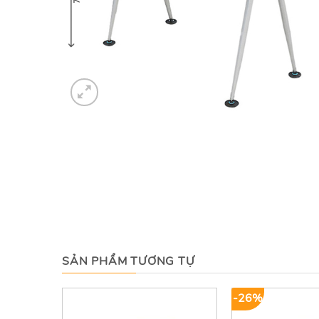
SẢN PHẨM TƯƠNG TỰ
-26%