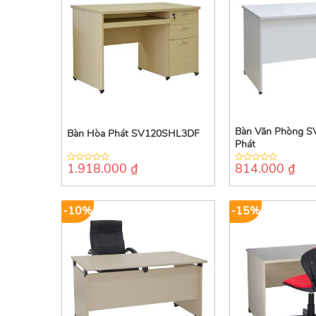
Bàn Văn Phòng S
Bàn Hòa Phát SV120SHL3DF
Phát
1.918.000
₫
814.000
₫
0
0
out
out
of
of
5
5
-10%
-15%