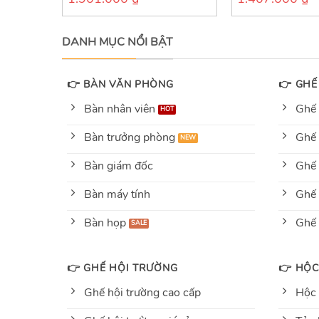
out
out
of
of
5
5
DANH MỤC NỔI BẬT
👉 BÀN VĂN PHÒNG
👉 GHẾ
Bàn nhân viên
Ghế 
Bàn trưởng phòng
Ghế 
Bàn giám đốc
Ghế 
Bàn máy tính
Ghế 
Bàn họp
Ghế
👉 GHẾ HỘI TRƯỜNG
👉 HỘC
Ghế hội trường cao cấp
Hộc