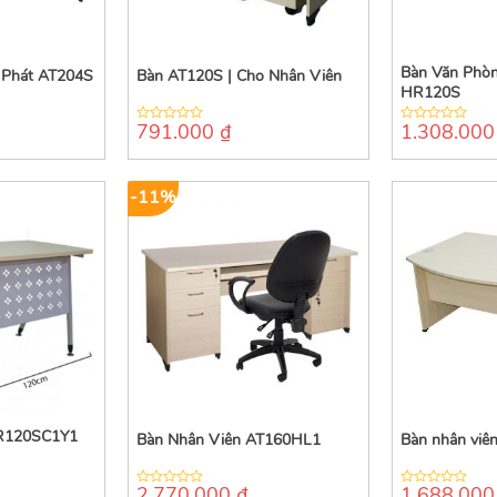
Bàn Văn Phò
 Phát AT204S
Bàn AT120S | Cho Nhân Viên
HR120S
791.000
₫
1.308.00
0
0
out
out
of
of
5
5
-11%
HR120SC1Y1
Bàn Nhân Viên AT160HL1
Bàn nhân vi
2.770.000
₫
1.688.00
0
0