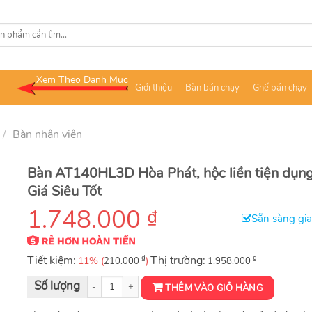
Xem Theo Danh Mục
Giới thiệu
Bàn bán chạy
Ghế bán chạy
/
Bàn nhân viên
Bàn AT140HL3D Hòa Phát, hộc liền tiện dụng
Giá Siêu Tốt
1.748.000
₫
Sẵn sàng gi
Tiết kiệm:
₫
Thị trường:
₫
11% (
)
210.000
1.958.000
Bàn Nhân Viên AT140HL3D số lượng
THÊM VÀO GIỎ HÀNG