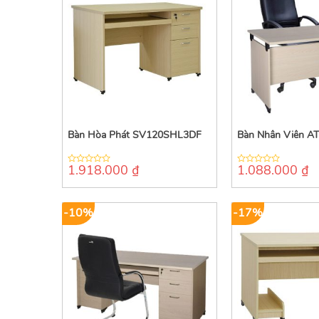
Bàn Hòa Phát SV120SHL3DF
Bàn Nhân Viên A
1.918.000
₫
1.088.000
₫
0
0
out
out
of
of
5
5
-10%
-17%