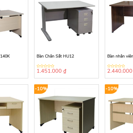
T140K
Bàn Chân Sắt HU12
Bàn nhân vi
1.451.000
₫
2.440.00
0
0
out
out
of
of
5
5
-10%
-10%