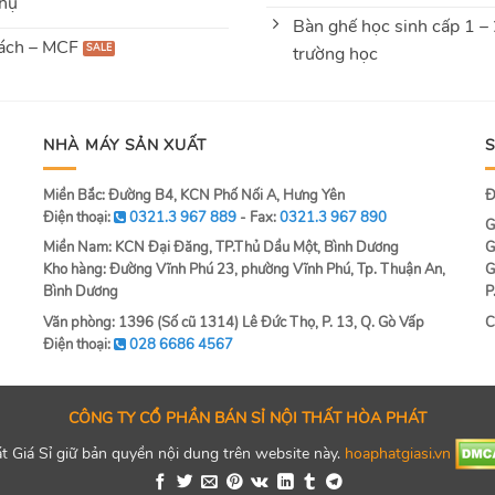
hụ
Bàn ghế học sinh cấp 1 –
ách – MCF
trường học
NHÀ MÁY SẢN XUẤT
Miền Bắc: Đường B4, KCN Phố Nối A, Hưng Yên
Đ
Điện thoại:
0321.3 967 889
- Fax:
0321.3 967 890
G
Miền Nam: KCN Đại Đăng, TP.Thủ Dầu Một, Bình Dương
G
Kho hàng: Đường Vĩnh Phú 23, phường Vĩnh Phú, Tp. Thuận An,
G
Bình Dương
P
Văn phòng: 1396 (Số cũ 1314) Lê Đức Thọ, P. 13, Q. Gò Vấp
C
Điện thoại:
028 6686 4567
CÔNG TY CỔ PHẦN BÁN SỈ NỘI THẤT HÒA PHÁT
 Giá Sỉ giữ bản quyền nội dung trên website này.
hoaphatgiasi.vn