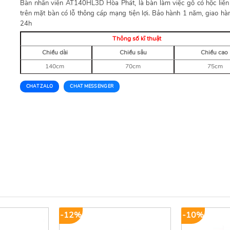
Bàn nhân viên AT140HL3D Hòa Phát, là bàn làm việc gỗ có hộc liền
trên mặt bàn có lỗ thông cáp mạng tiện lợi. Bảo hành 1 năm, giao hà
24h
Thông số kĩ thuật
Chiều dài
Chiều sâu
Chiều cao
140cm
70cm
75cm
CHAT ZALO
CHAT MESSENGER
-12%
-10%