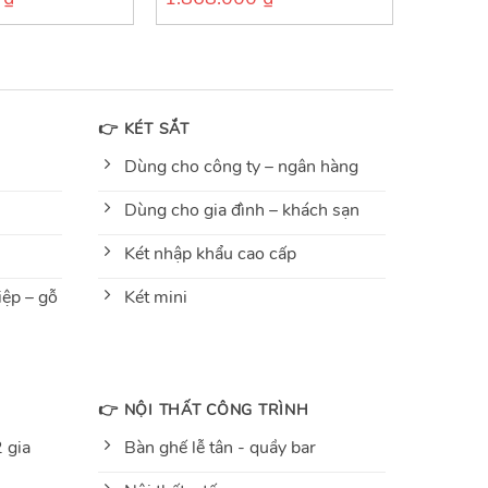
out
of
5
👉 KÉT SẮT
Dùng cho công ty – ngân hàng
Dùng cho gia đình – khách sạn
Két nhập khẩu cao cấp
ệp – gỗ
Két mini
👉 NỘI THẤT CÔNG TRÌNH
 gia
Bàn ghế lễ tân - quầy bar