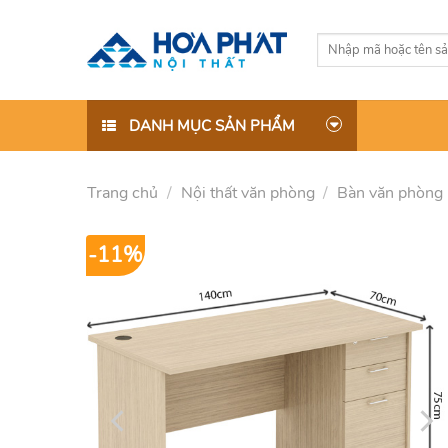
Skip
to
Tìm
content
kiếm:
DANH MỤC SẢN PHẨM
Trang chủ
/
Nội thất văn phòng
/
Bàn văn phòng
-11%