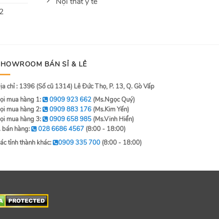
Nội thất y tế
 2
SHOWROOM BÁN SỈ & LẺ
ịa chỉ : 1396 (Số cũ 1314) Lê Đức Thọ, P. 13, Q. Gò Vấp
ọi mua hàng 1:
0909 923 662
(Ms.Ngọc Quý)
ọi mua hàng 2:
0909 883 176
(Ms.Kim Yến)
ọi mua hàng 3:
0909 658 985
(Ms.Vinh Hiển)
. bán hàng:
028 6686 4567
(8:00 - 18:00)
ác tỉnh thành khác:
0909 335 700
(8:00 - 18:00)