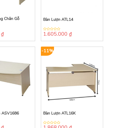
ng Chân Gỗ
Bàn Lượn ATL14
0
₫
1.605.000
₫
0
out
of
5
-11%
ên ASV1686
Bàn Lượn ATL16K
0
₫
1.868.000
₫
0