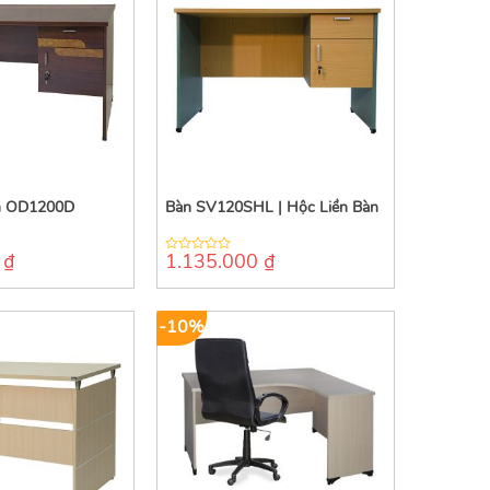
ên OD1200D
Bàn SV120SHL | Hộc Liền Bàn
0
₫
1.135.000
₫
0
out
of
5
-10%