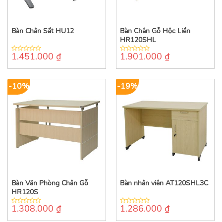
Bàn Chân Sắt HU12
Bàn Chân Gỗ Hộc Liền
HR120SHL
1.451.000
₫
1.901.000
₫
0
0
out
out
of
of
5
5
-10%
-19%
Bàn Văn Phòng Chân Gỗ
Bàn nhân viên AT120SHL3C
HR120S
1.308.000
₫
1.286.000
₫
0
0
out
out
of
of