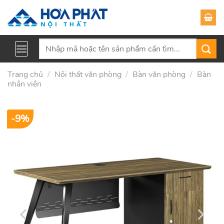
Skip
to
content
Tìm
kiếm:
Trang chủ
/
Nội thất văn phòng
/
Bàn văn phòng
/
Bàn
nhân viên
-9%