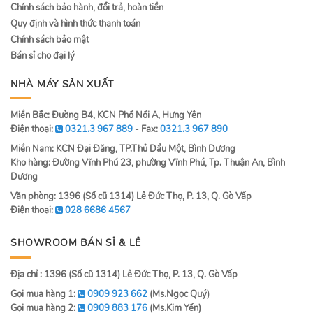
Chính sách bảo hành, đổi trả, hoàn tiền
Quy định và hình thức thanh toán
Chính sách bảo mật
Bán sỉ cho đại lý
NHÀ MÁY SẢN XUẤT
Miền Bắc: Đường B4, KCN Phố Nối A, Hưng Yên
Điện thoại:
0321.3 967 889
- Fax:
0321.3 967 890
Miền Nam: KCN Đại Đăng, TP.Thủ Dầu Một, Bình Dương
Kho hàng: Đường Vĩnh Phú 23, phường Vĩnh Phú, Tp. Thuận An, Bình
Dương
Văn phòng: 1396 (Số cũ 1314) Lê Đức Thọ, P. 13, Q. Gò Vấp
Điện thoại:
028 6686 4567
SHOWROOM BÁN SỈ & LẺ
Địa chỉ : 1396 (Số cũ 1314) Lê Đức Thọ, P. 13, Q. Gò Vấp
Gọi mua hàng 1:
0909 923 662
(Ms.Ngọc Quý)
Gọi mua hàng 2:
0909 883 176
(Ms.Kim Yến)