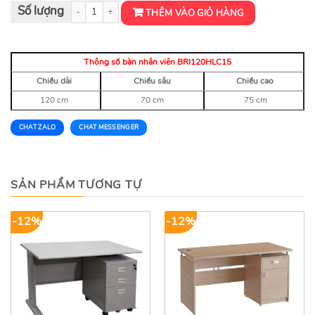
Bàn nhân viên BRI120HLC15 số lượng
THÊM VÀO GIỎ HÀNG
Thông số bàn nhân viên BRI120HLC15
Chiều dài
Chiều sâu
Chiều cao
120 cm
70 cm
75 cm
CHAT ZALO
CHAT MESSENGER
SẢN PHẨM TƯƠNG TỰ
-12%
-12%