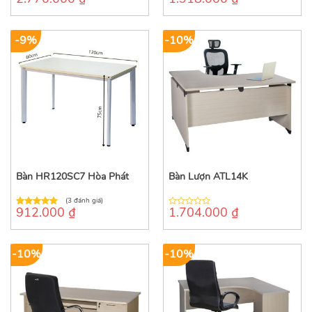
out
out
of
of
5
5
-9%
-10%
Bàn HR120SC7 Hòa Phát
Bàn Lượn ATL14K
(3 đánh giá)
912.000
₫
1.704.000
₫
5.00
out of
0
5
out
of
5
-10%
-10%