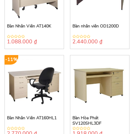
Bàn Nhân Viên AT140K
Bàn nhân viên OD1200D
1.088.000
₫
2.440.000
₫
0
0
out
out
of
of
5
5
-11%
Bàn Nhân Viên AT160HL1
Bàn Hòa Phát
SV120SHL3DF
2.770.000
₫
1.918.000
₫
0
0