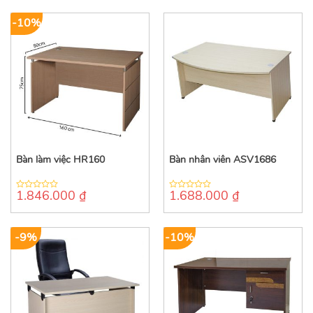
5
5
-10%
Bàn làm việc HR160
Bàn nhân viên ASV1686
1.846.000
₫
1.688.000
₫
0
0
out
out
of
of
5
5
-9%
-10%