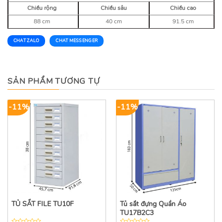
Chiều rộng
Chiều sâu
Chiều cao
88 cm
40 cm
91.5 cm
CHAT ZALO
CHAT MESSENGER
SẢN PHẨM TƯƠNG TỰ
-11%
-11%
TỦ SẮT FILE TU10F
Tủ sắt đựng Quần Áo
TU17B2C3