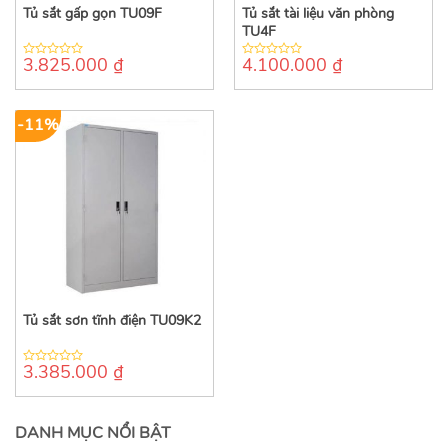
Tủ sắt gấp gọn TU09F
Tủ sắt tài liệu văn phòng
TU4F
3.825.000
₫
4.100.000
₫
0
0
out
out
of
of
5
5
-11%
Tủ sắt sơn tĩnh điện TU09K2
3.385.000
₫
0
out
of
5
DANH MỤC NỔI BẬT