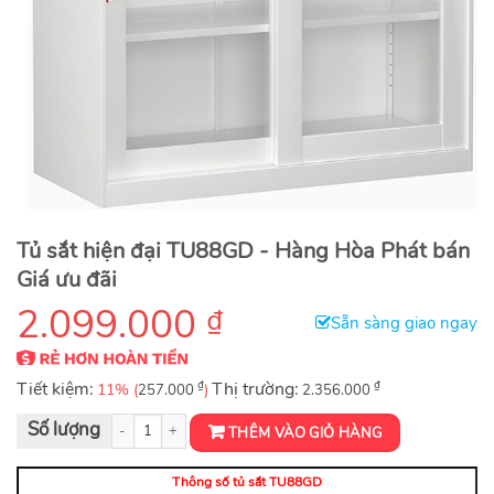
Tủ sắt hiện đại TU88GD - Hàng Hòa Phát bán
Giá ưu đãi
2.099.000
₫
Sẵn sàng giao ngay
Tiết kiệm:
₫
Thị trường:
₫
11% (
)
257.000
2.356.000
Tủ sắt hiện đại TU88GD số lượng
THÊM VÀO GIỎ HÀNG
Thông số tủ sắt TU88GD