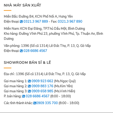
NHÀ MÁY SẢN XUẤT
Miền Bắc: Đường B4, KCN Phố Nối A, Hưng Yên
Điện thoại:
0321.3 967 889
- Fax:
0321.3 967 890
Miền Nam: KCN Đại Đăng, TP.Thủ Dầu Một, Bình Dương
Kho hàng: Đường Vĩnh Phú 23, phường Vĩnh Phú, Tp. Thuận An, Bình
Dương
Văn phòng: 1396 (Số cũ 1314) Lê Đức Thọ, P. 13, Q. Gò Vấp
Điện thoại:
028 6686 4567
SHOWROOM BÁN SỈ & LẺ
Địa chỉ : 1396 (Số cũ 1314) Lê Đức Thọ, P. 13, Q. Gò Vấp
Gọi mua hàng 1:
0909 923 662
(Ms.Ngọc Quý)
Gọi mua hàng 2:
0909 883 176
(Ms.Kim Yến)
Gọi mua hàng 3:
0909 658 985
(Ms.Vinh Hiển)
P. bán hàng:
028 6686 4567
(8:00 - 18:00)
Các tỉnh thành khác:
0909 335 700
(8:00 - 18:00)