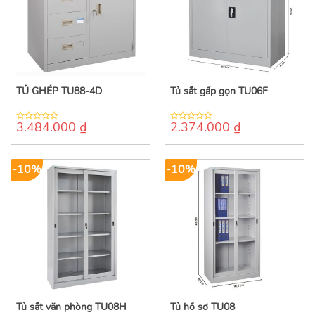
TỦ GHÉP TU88-4D
Tủ sắt gấp gọn TU06F
3.484.000
₫
2.374.000
₫
0
0
out
out
of
of
5
5
-10%
-10%
Tủ sắt văn phòng TU08H
Tủ hồ sơ TU08