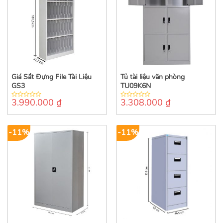
Giá Sắt Đựng File Tài Liệu
Tủ tài liệu văn phòng
GS3
TU09K6N
3.990.000
₫
3.308.000
₫
0
0
out
out
of
of
5
5
-11%
-11%