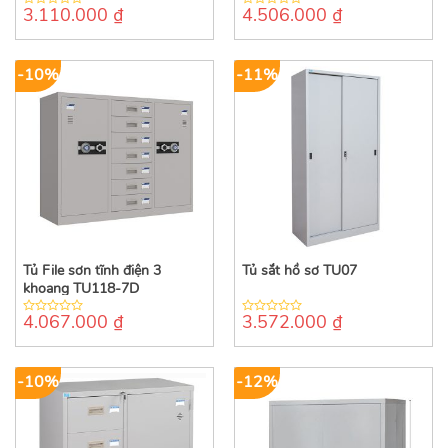
3.110.000
₫
4.506.000
₫
0
0
out
out
of
of
5
5
-10%
-11%
Tủ File sơn tĩnh điện 3
Tủ sắt hồ sơ TU07
khoang TU118-7D
4.067.000
₫
3.572.000
₫
0
0
out
out
of
of
5
5
-10%
-12%