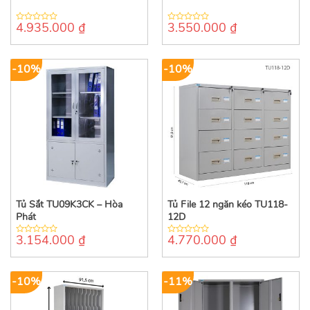
4.935.000
₫
3.550.000
₫
0
0
out
out
of
of
5
5
-10%
-10%
Tủ Sắt TU09K3CK – Hòa
Tủ File 12 ngăn kéo TU118-
Phát
12D
3.154.000
₫
4.770.000
₫
0
0
out
out
of
of
5
5
-10%
-11%