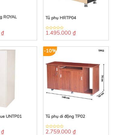
ng ROYAL
Tủ phụ HRTP04
0
₫
1.495.000
₫
0
out
of
5
-10%
que UNTP01
Tủ phụ di động TP02
0
₫
2.759.000
₫
0