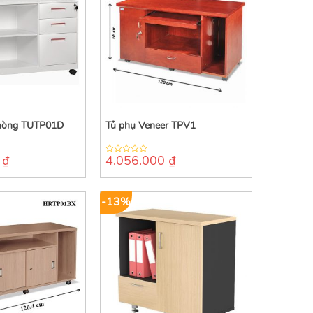
phòng TUTP01D
Tủ phụ Veneer TPV1
0
₫
4.056.000
₫
0
out
of
5
-13%