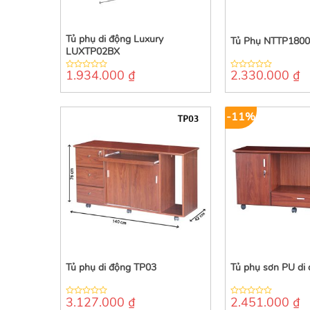
Tủ phụ di động Luxury
Tủ Phụ NTTP180
LUXTP02BX
1.934.000
₫
2.330.000
₫
0
0
out
out
of
of
5
5
-11%
Tủ phụ di động TP03
Tủ phụ sơn PU di
3.127.000
₫
2.451.000
₫
0
0