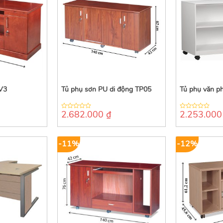
V3
Tủ phụ sơn PU di động TP05
Tủ phụ văn 
2.682.000
₫
2.253.00
0
0
out
out
of
of
5
5
-11%
-12%