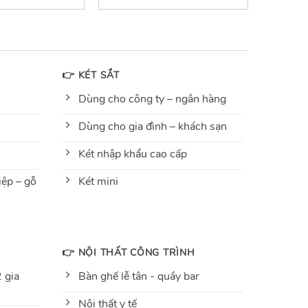
out
of
5
👉 KÉT SẮT
Dùng cho công ty – ngân hàng
Dùng cho gia đình – khách sạn
Két nhập khẩu cao cấp
ệp – gỗ
Két mini
👉 NỘI THẤT CÔNG TRÌNH
 gia
Bàn ghế lễ tân - quầy bar
Nội thất y tế