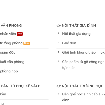
out
out
of
of
5
5
 VĂN PHÒNG
👉 NỘI THẤT GIA ĐÌNH
nhân viên
Nội thất gia dụng
trưởng phòng
Ghế đôn
giám đốc
Ghế tĩnh khung thép, inox
lưới văn phòng
Sản phẩm từ gỗ công nghi
tự nhiên
 phòng họp
 BÀN, TỦ PHỤ, KỆ SÁCH
👉 NỘI THẤT TRƯỜNG HỌC
 bàn
Bàn ghế học sinh cấp 1 -2
đình
hụ