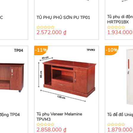
Tủ phụ di độ
0C
TỦ PHỤ PHỦ SƠN PU TP01
HRTP01BX
2.572.000
₫
1.934.00
0
0
out
out
of
of
5
5
-11%
-10%
Tủ phụ Veneer Melamine
 động TP04
Tủ để đồ Uni
TPVM3
2.858.000
₫
1.879.00
0
0