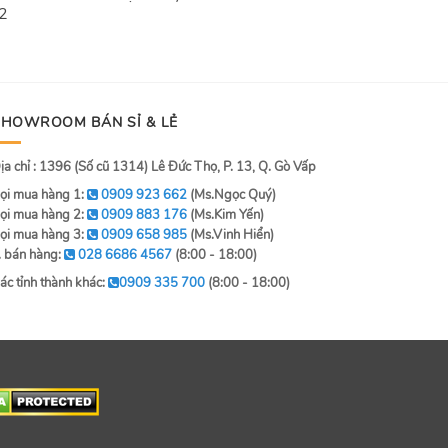
 2
SHOWROOM BÁN SỈ & LẺ
ịa chỉ : 1396 (Số cũ 1314) Lê Đức Thọ, P. 13, Q. Gò Vấp
ọi mua hàng 1:
0909 923 662
(Ms.Ngọc Quý)
ọi mua hàng 2:
0909 883 176
(Ms.Kim Yến)
ọi mua hàng 3:
0909 658 985
(Ms.Vinh Hiển)
. bán hàng:
028 6686 4567
(8:00 - 18:00)
ác tỉnh thành khác:
0909 335 700
(8:00 - 18:00)