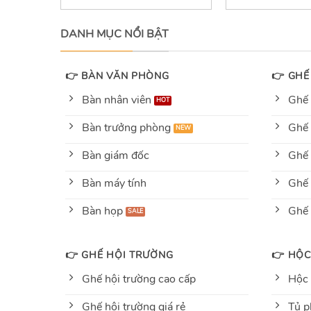
out
out
of
of
5
5
DANH MỤC NỔI BẬT
👉 BÀN VĂN PHÒNG
👉 GHẾ
Bàn nhân viên
Ghế 
Bàn trưởng phòng
Ghế 
Bàn giám đốc
Ghế 
Bàn máy tính
Ghế 
Bàn họp
Ghế
👉 GHẾ HỘI TRƯỜNG
👉 HỘC
Ghế hội trường cao cấp
Hộc
Ghế hội trường giá rẻ
Tủ p