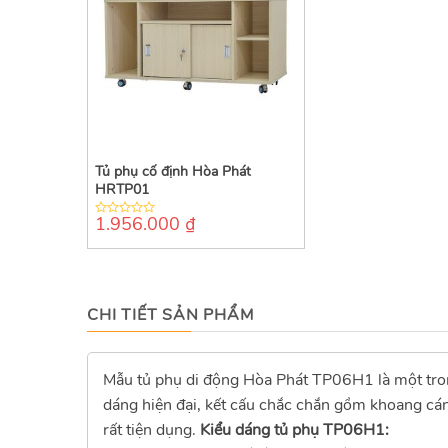
Tủ phụ cố định Hòa Phát
HRTP01
1.956.000
₫
0
out
of
5
CHI TIẾT SẢN PHẨM
Mẫu tủ phụ di động Hòa Phát TP06H1 là một tron
dáng hiện đại, kết cấu chắc chắn gồm khoang cán
rất tiện dụng.
Kiểu dáng tủ phụ TP06H1: