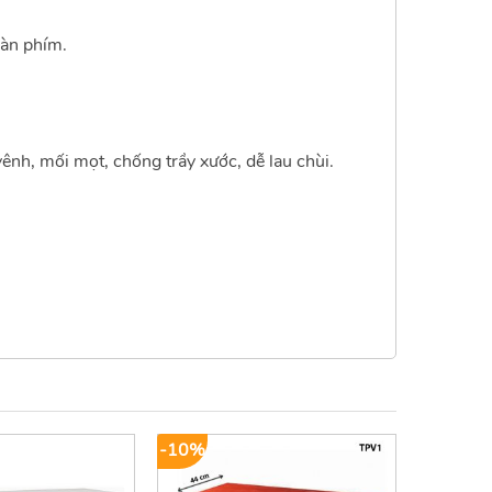
bàn phím.
nh, mối mọt, chống trầy xước, dễ lau chùi.
-10%