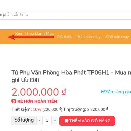
Xem Theo Danh Mục
Giới thiệu
Bàn bán chạy
Ghế bán chạy
Tủ Phụ Văn Phòng Hòa Phát TP06H1 - Mua 
giá Ưu Đãi
2.000.000
₫
Sẵn sàng gi
Tiết kiệm:
₫
Thị trường:
₫
10% (
)
220.000
2.220.000
Tủ phụ rời cao cấp TP06H1 số lượng
THÊM VÀO GIỎ HÀNG