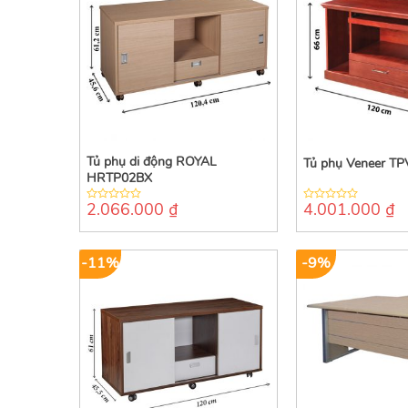
Tủ phụ di động ROYAL
Tủ phụ Veneer TP
HRTP02BX
2.066.000
₫
4.001.000
₫
0
0
out
out
of
of
5
5
-11%
-9%