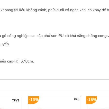
oang tài liệu không cánh, phía dưới có ngăn kéo, có khay để 
 gỗ công nghiệp cao cấp phủ sơn PU có khả năng chống cong vê
huyển.
hiều cao(H): 670cm.
-13%
-15%