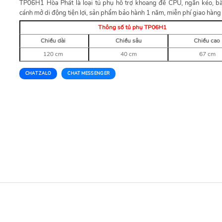
TP06H1 Hòa Phát là loại tủ phụ hỗ trợ khoang để CPU, ngăn kéo, b
cánh mở di động tiện lợi, sản phẩm bảo hành 1 năm, miễn phí giao hàng
Thông số tủ phụ TP06H1
Chiều dài
Chiều sâu
Chiều cao
120 cm
40 cm
67 cm
CHAT ZALO
CHAT MESSENGER